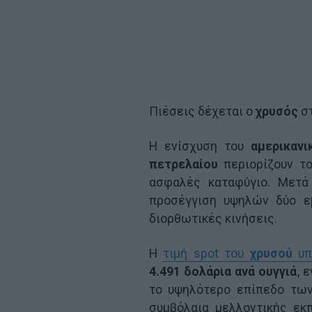
Πιέσεις δέχεται ο
χρυσός
στ
Η ενίσχυση του
αμερικανι
πετρελαίου
περιορίζουν το
ασφαλές καταφύγιο. Μετά
προσέγγιση υψηλών δύο ε
διορθωτικές κινήσεις.
Η
τιμή spot του
χρυσού
υπ
4.491 δολάρια ανά ουγγιά
, 
το υψηλότερο επίπεδο των
συμβόλαια μελλοντικής εκ