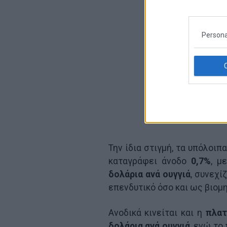
Persona
Την ίδια στιγμή, τα υπόλοιπ
καταγράφει άνοδο
0,7%
, μ
δολάρια ανά ουγγιά
, συνεχί
επενδυτικό όσο και ως βιομ
Ανοδικά κινείται και η
πλατ
δολάρια ανά ουγγιά
, ενώ το