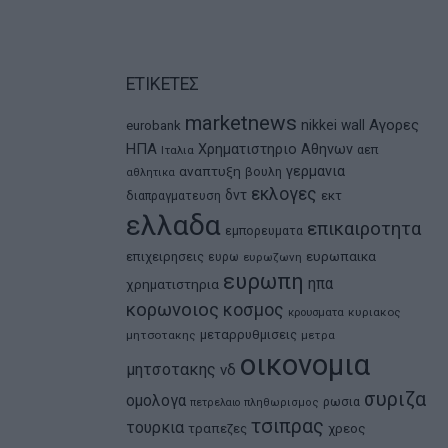
ΕΤΙΚΕΤΕΣ
marketnews
Αγορες
nikkei
wall
eurobank
ΗΠΑ
Χρηματιστηριο Αθηνων
αεπ
Ιταλια
αναπτυξη
γερμανια
βουλη
αθλητικα
εκλογες
δντ
εκτ
διαπραγματευση
ελλαδα
επικαιροτητα
εμπορευματα
ευρωπαικα
επιχειρησεις
ευρω
ευρωζωνη
ευρωπη
ηπα
χρηματιστηρια
κορωνοιος
κοσμος
κρουσματα
κυριακος
μεταρρυθμισεις
μητσοτακης
μετρα
οικονομια
μητσοτακης
νδ
συριζα
ομολογα
ρωσια
πετρελαιο
πληθωρισμος
τσιπρας
τουρκια
τραπεζες
χρεος