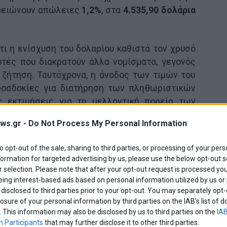
ημειώνουν απώλειες
1,2%
, στα
4.535,90 δολάρια
τι η ενίσχυση του δολαρίου καθιστά τον χρυσό
υτές που διακρατούν άλλα νομίσματα, γεγονός
 ζήτηση. Ταυτόχρονα, η άνοδος των τιμών του
προσδοκίες για διατήρηση των πληθωριστικών
ς εκτιμήσεις για τη μελλοντική πορεία των
ws.gr -
Do Not Process My Personal Information
η, πολλοί επενδυτικοί οίκοι εξακολουθούν να
to opt-out of the sale, sharing to third parties, or processing of your pers
ές αβεβαιότητες, οι κινήσεις των κεντρικών
formation for targeted advertising by us, please use the below opt-out s
 υψηλών επιπέδων δημόσιου χρέους διεθνώς
 selection. Please note that after your opt-out request is processed y
ουν στήριξη στον χρυσό σε μεσοπρόθεσμο
eing interest-based ads based on personal information utilized by us or
disclosed to third parties prior to your opt-out. You may separately opt-
losure of your personal information by third parties on the IAB’s list o
. This information may also be disclosed by us to third parties on the
IAB
 Participants
that may further disclose it to other third parties.