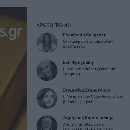
ΑΡΘΡΟΓΡΑΦΟΙ
Ελευθερία Κούρταλη
Οι «τιμωροί» των ομολόγων
επέστρεψαν
Εύη Φραγκάκη
Η αληθινή παιδεία ξεκινά από
την ψυχή…
Σταματίνα Σταματάκου
Η βία κατά των ζώων δεν αντέχει
βολικές ερμηνείες
Δημήτρης Καμπουράκης
Από την αποθέωση στην
καταγγελία: Η Ελλάδα πάντα