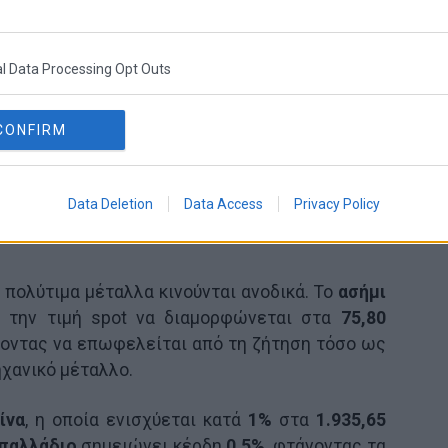
l Data Processing Opt Outs
CONFIRM
Data Deletion
Data Access
Privacy Policy
α πολύτιμα μέταλλα κινούνται ανοδικά. Το
ασήμι
ε την τιμή spot να διαμορφώνεται στα
75,80
ζοντας να επωφελείται από τη ζήτηση τόσο ως
ηχανικό μέταλλο.
ίνα
, η οποία ενισχύεται κατά
1%
στα
1.935,65
παλλάδιο
σημειώνει κέρδη
0,5%
, φτάνοντας τα