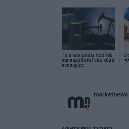
Το Brent σπάει τα $100
Στ
και πυροδοτεί νέο κύμα
π
ανησυχίας
marketnews
ΑΦΗΣΕ ΕΝΑ ΣΧΟΛΙΟ