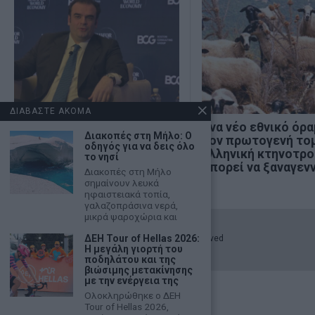
ΔΙΑΒΑΣΤΕ ΑΚΟΜΑ
Υποβλήθηκε το αίτημα για
Ένα νέο εθνικό όρα
Διακοπές στη Μήλο: Ο
την ενεργοποίηση της
τον πρωτογενή τομ
οδηγός για να δεις όλο
ρήτρας διαφυγής
ελληνική κτηνοτρ
το νησί
μπορεί να ξαναγεν
Διακοπές στη Μήλο
σημαίνουν λευκά
ηφαιστειακά τοπία,
γαλαζοπράσινα νερά,
μικρά ψαροχώρια και
ΔΕΗ Tour of Hellas 2026:
©
2026
- marketnews.gr - All Rights Reserved
Η μεγάλη γιορτή του
ποδηλάτου και της
βιώσιμης μετακίνησης
με την ενέργεια της
Ολοκληρώθηκε ο ΔΕΗ
Tour of Hellas 2026,