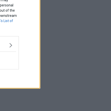
 personal
out of the
f downstream
’s List of