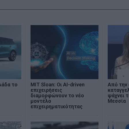
λάδα το
MIT Sloan: Οι AI-driven
Από την
επιχειρήσεις
καταγγελ
διαμορφώνουν το νέο
ψάχνει 
μοντέλο
Μεσσία
επιχειρηματικότητας