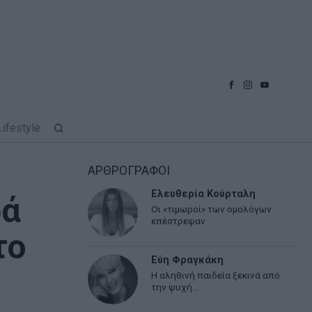
Lifestyle
ΑΡΘΡΟΓΡΑΦΟΙ
Ελευθερία Κούρταλη
ρά
Οι «τιμωροί» των ομολόγων
επέστρεψαν
το
Εύη Φραγκάκη
Η αληθινή παιδεία ξεκινά από
την ψυχή…