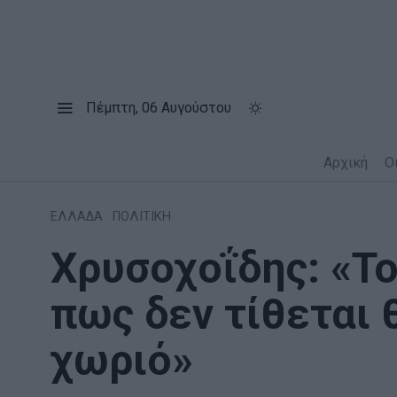
Πέμπτη, 06 Αυγούστου
Αρχική
Ο
ΕΛΛΑΔΑ
·
ΠΟΛΙΤΙΚΗ
Χρυσοχοΐδης: «Τ
πως δεν τίθεται 
χωριό»