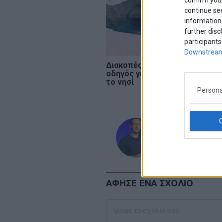
continue se
information 
further disc
participants
Downstream
Διακοπές στη Μήλο: Ο
ΔΕ
οδηγός για να δεις όλο
20
το νησί
το
β
Persona
με
admin
ΑΦΗΣΕ ΕΝΑ ΣΧΟΛΙΟ