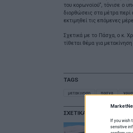
του κορωνοϊού”, τόνισε ο υ
διορθώσεις στα μέτρα περί 
εκτιμηθεί τις επόμενες μέρε
Σχετικά με το Πάσχα, ο κ. 
τίθεται θέμα για μετακίνηση
TAGS
μετακινηση
πασχα
χρυσ
MarketNe
ΣΧΕΤΙΚΑ ΑΡΘΡΑ
If you wish 
sensitive in
confirm your