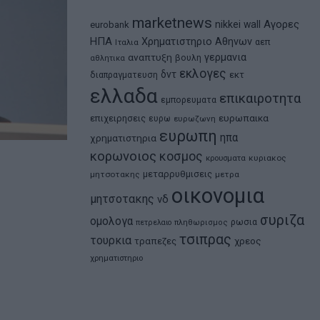
marketnews
Αγορες
nikkei
wall
eurobank
ΗΠΑ
Χρηματιστηριο Αθηνων
αεπ
Ιταλια
αναπτυξη
γερμανια
βουλη
αθλητικα
εκλογες
δντ
εκτ
διαπραγματευση
ελλαδα
επικαιροτητα
εμπορευματα
ευρωπαικα
επιχειρησεις
ευρω
ευρωζωνη
ευρωπη
ηπα
χρηματιστηρια
κορωνοιος
κοσμος
κρουσματα
κυριακος
μεταρρυθμισεις
μητσοτακης
μετρα
οικονομια
μητσοτακης
νδ
συριζα
ομολογα
ρωσια
πετρελαιο
πληθωρισμος
τσιπρας
τουρκια
τραπεζες
χρεος
χρηματιστηριο