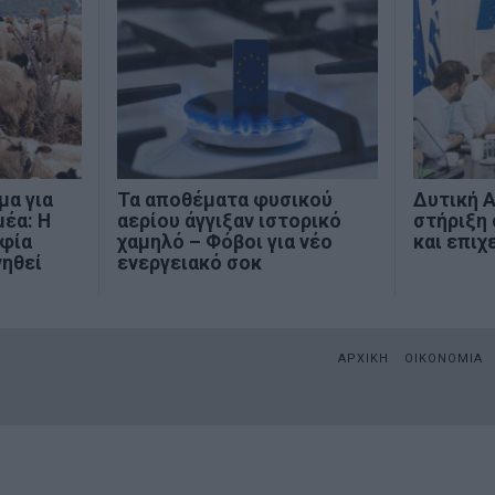
μα για
Τα αποθέματα φυσικού
Δυτική Α
έα: Η
αερίου άγγιξαν ιστορικό
στήριξη
οφία
χαμηλό – Φόβοι για νέο
και επιχ
νηθεί
ενεργειακό σοκ
ΑΡΧΙΚΗ
ΟΙΚΟΝΟΜΙΑ