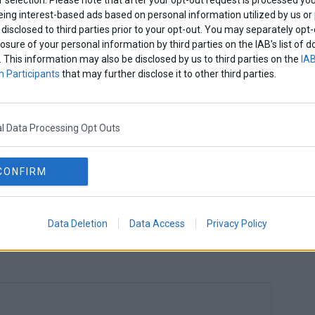
eing interest-based ads based on personal information utilized by us or
disclosed to third parties prior to your opt-out. You may separately opt-
losure of your personal information by third parties on the IAB’s list o
. This information may also be disclosed by us to third parties on the
IAB
 Participants
that may further disclose it to other third parties.
Η Tour of Hellas
Πασχαλινές προσφορές
26: Η μεγάλη γιορτή
και προτάσεις σε
υ ποδηλάτου και της
προϊόντα τεχνολογίας
ιώσιμης μετακίνησης
από COSMOTE
l Data Processing Opt Outs
 την ενέργεια της
TELEKOM και ΓΕΡΜΑΝΟ
CONFIRM
Data Deletion
Data Access
Privacy Policy