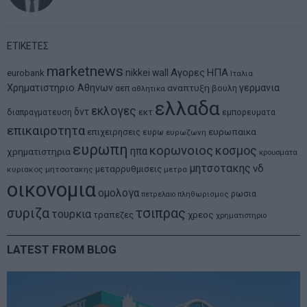
ΕΤΙΚΕΤΕΣ
marketnews
Αγορες
ΗΠΑ
nikkei
wall
eurobank
Ιταλια
Χρηματιστηριο Αθηνων
αναπτυξη
γερμανια
αεπ
βουλη
αθλητικα
ελλαδα
εκλογες
δντ
εκτ
διαπραγματευση
εμπορευματα
επικαιροτητα
ευρωπαικα
επιχειρησεις
ευρω
ευρωζωνη
ευρωπη
κορωνοιος
κοσμος
ηπα
χρηματιστηρια
κρουσματα
μητσοτακης
νδ
μεταρρυθμισεις
κυριακος μητσοτακης
μετρα
οικονομια
ομολογα
ρωσια
πετρελαιο
πληθωρισμος
συριζα
τσιπρας
τουρκια
τραπεζες
χρεος
χρηματιστηριο
LATEST FROM BLOG