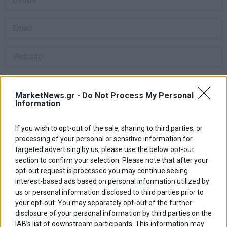
Αποθήκευσε το όνομά μου, email, και τον ιστότοπο μου σε αυτόν
τον πλοηγό για την επόμενη φορά που θα σχολιάσω.
MarketNews.gr -
Do Not Process My Personal
Information
If you wish to opt-out of the sale, sharing to third parties, or
Πλοήγηση
ΠΡΟΗΓΟΥΜΕΝΟ ΑΡΘΡΟ
ΕΠΟΜΕΝΟ ΑΡΘΡΟ
processing of your personal or sensitive information for
Previous
Σόϊμπλε: “Δεν συζητούμε
BlackRock: Αύξηση 32% στα
N
targeted advertising by us, please use the below opt-out
άρθρων
για νέο κούρεμα”
καθαρά κέρδη του β΄3μηνου
post:
p
section to confirm your selection. Please note that after your
opt-out request is processed you may continue seeing
ΑΡΘΡΟΓΡΑΦΟΙ
interest-based ads based on personal information utilized by
us or personal information disclosed to third parties prior to
Ελευθερία Κούρταλη
your opt-out. You may separately opt-out of the further
Οι «τιμωροί» των ομολόγων επέστρεψαν
disclosure of your personal information by third parties on the
IAB’s list of downstream participants. This information may