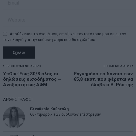
Αποθήκευσε το όνομά μου, email, και τον ιστότοπο μου σε αυτόν
τον πλοηγό για την επόμενη φορά που θα σχολιάσω.
Πλοήγηση
ΠΡΟΗΓΟΥΜΕΝΟ ΑΡΘΡΟ
ΕΠΟΜΕΝΟ ΑΡΘΡΟ
Previous
ΥπΟικ: Έως 30/8 όλες οι
Εγγυημένο το δάνειο των
N
άρθρων
δηλώσεις εισοδήματος –
€5,8 εκατ. που φέρεται να
post:
p
Ανεξαρτήτως ΑΦΜ
έλαβε ο Β. Ρέστης
ΑΡΘΡΟΓΡΑΦΟΙ
Ελευθερία Κούρταλη
Οι «τιμωροί» των ομολόγων επέστρεψαν