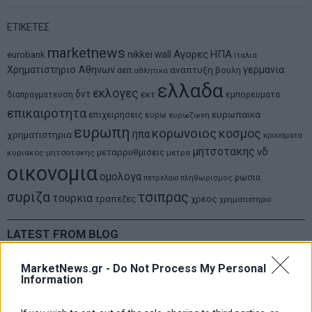
ΕΤΙΚΕΤΕΣ
marketnews
Αγορες
ΗΠΑ
nikkei
wall
eurobank
Ιταλια
Χρηματιστηριο Αθηνων
αναπτυξη
γερμανια
αεπ
βουλη
αθλητικα
ελλαδα
εκλογες
δντ
εκτ
διαπραγματευση
εμπορευματα
επικαιροτητα
ευρωπαικα
επιχειρησεις
ευρω
ευρωζωνη
ευρωπη
κορωνοιος
κοσμος
ηπα
χρηματιστηρια
κρουσματα
μητσοτακης
νδ
μεταρρυθμισεις
κυριακος μητσοτακης
μετρα
οικονομια
ομολογα
ρωσια
πετρελαιο
πληθωρισμος
συριζα
τσιπρας
τουρκια
τραπεζες
χρεος
χρηματιστηριο
LATEST FROM BLOG
MarketNews.gr -
Do Not Process My Personal
Information