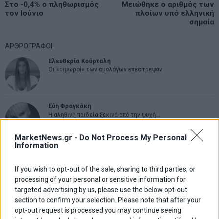
Previous
Στο -0,4% ο πληθωρισμός
Mειώθηκε ο αριθμός των
N
άρθρων
τον Ιούνιο
πλοίων υπό ελληνική
post:
p
σημαία
ΑΡΘΡΟΓΡΑΦΟΙ
Ελευθερία Κούρταλη
Οι «τιμωροί» των ομολόγων επέστρεψαν
Εύη Φραγκάκη
Η αληθινή παιδεία ξεκινά από την ψυχή…
MarketNews.gr -
Do Not Process My Personal
Information
Σταματίνα Σταματάκου
Η βία κατά των ζώων δεν αντέχει βολικές ερμηνείες
If you wish to opt-out of the sale, sharing to third parties, or
processing of your personal or sensitive information for
targeted advertising by us, please use the below opt-out
Δημήτρης Καμπουράκης
section to confirm your selection. Please note that after your
Από την αποθέωση στην καταγγελία: Η Ελλάδα πάντα
opt-out request is processed you may continue seeing
ψάχνει τον επόμενο Μεσσία