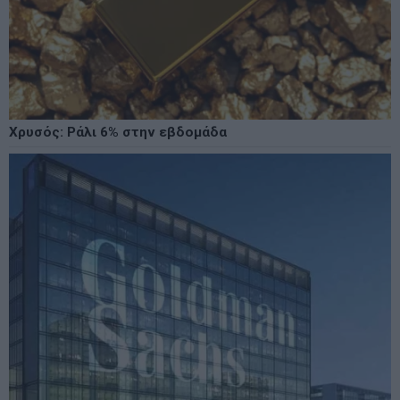
Χρυσός: Ράλι 6% στην εβδομάδα