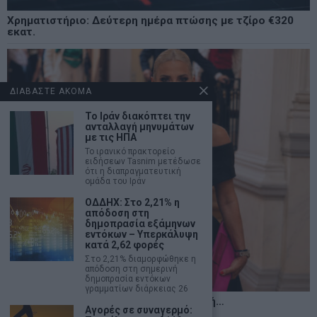
Χρηματιστήριο: Δεύτερη ημέρα πτώσης με τζίρο €320
εκατ.
ΔΙΑΒΑΣΤΕ ΑΚΟΜΑ
Το Ιράν διακόπτει την
ανταλλαγή μηνυμάτων
με τις ΗΠΑ
Το ιρανικό πρακτορείο
ειδήσεων Tasnim μετέδωσε
ότι η διαπραγματευτική
ομάδα του Ιράν
ΟΔΔΗΧ: Στο 2,21% η
απόδοση στη
δημοπρασία εξάμηνων
εντόκων – Υπερκάλυψη
κατά 2,62 φορές
Στο 2,21% διαμορφώθηκε η
απόδοση στη σημερινή
δημοπρασία εντόκων
γραμματίων διάρκειας 26
Η αληθινή παιδεία ξεκινά από την ψυχή…
Αγορές σε συναγερμό: