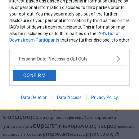
interest-based ads based on personal information utilized by
us or personal information disclosed to third parties prior to
your opt-out. You may separately opt-out of the further
Νικόλαος Φουρτζής
MIT Sloan: Οι AI-driven επιχειρήσεις διαμορφώνουν το νέο
disclosure of your personal information by third parties on the
μοντέλο επιχειρηματικότητας
IAB’s list of downstream participants. This information may
also be disclosed by us to third parties on the
IAB’s List of
Downstream Participants
that may further disclose it to other
Θανάσης Κρητικός
third parties.
Στις 11/12 το πρώτο ευρωπαϊκό ντέρμπι «αιωνίων»
Personal Data Processing Opt Outs
CONFIRM
ΕΤΙΚΕΤΕΣ
marketnews
Αγορες
ΗΠΑ
nikkei
wall
eurobank
Ιταλια
Χρηματιστηριο Αθηνων
αναπτυξη
γερμανια
Data Deletion
Data Access
Privacy Policy
αεπ
βουλη
αθλητικα
ελλαδα
εκλογες
δντ
εκτ
διαπραγματευση
εμπορευματα
επικαιροτητα
ευρωπαικα
επιχειρησεις
ευρω
ευρωζωνη
ευρωπη
κορωνοιος
κοσμος
ηπα
χρηματιστηρια
κρουσματα
μητσοτακης
νδ
μεταρρυθμισεις
κυριακος μητσοτακης
μετρα