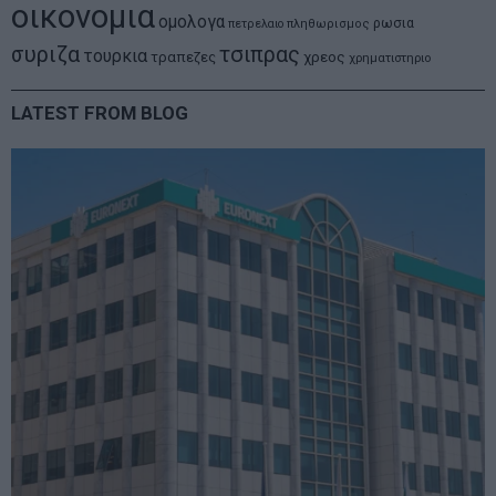
οικονομια
ομολογα
ρωσια
πετρελαιο
πληθωρισμος
συριζα
τσιπρας
τουρκια
τραπεζες
χρεος
χρηματιστηριο
LATEST FROM BLOG