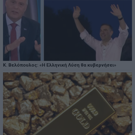
Κ. Βελόπουλος: «Η Ελληνική Λύση θα κυβερνήσει»