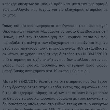
κατοχής ακινήτων σε φυσικά πρόσωπα, μετά τον περιορισμό
των απαλλαγών που ίσχυαν για τις εξωχώριες εταιρείες με
ακίνητα.
Όπως ειδικότερα αναφέρεται σε έγγραφο του υφυπουργού
Οικονομικών Γιώργου Μαυραγάνη το οποίο διαβιβάστηκε στη
Βουλή, μετά την τροποποίηση του νομικού πλαισίου που
περιέβαλε τα ακίνητα των εξωχώριων εταιρειών και κυρίως
μετά τους ελέγχους που ξεκίνησαν, έγιναν 469 μεταβιβάσεις
ακινήτων, με χρήση μεταβατικής διάταξης του Ν. 3842/2010,
από εταιρείες κατοχής ακινήτων που δεν απαλλάσσονταν του
φόρου, προς φυσικά πρόσωπα, που απέφεραν ποσό φόρου
μεταβίβασης ανερχόμενο στα 19 εκατομμύρια ευρώ.
Με το Ν. 3842/2010 θεσπίστηκε ότι εταιρείες που δεν έχουν
άλλη δραστηριότητα στην Ελλάδα, εκτός της εκμετάλλευσης
ή της ιδιοχρησιμοποίησης ακινήτων, και εφόσον δεν μπορούν
να δείξουν τα φυσικά πρόσωπα σύμφωνα με τους κανόνες της
δημοσιότητας, υπόκεινται στο ειδικό τέλος επί των ακινήτων
το οποίο καθορίστηκε σε 15%. Ο συντελεστής αυτός ισχύει