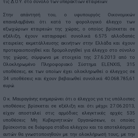
τις Δ.Ο.Υ. στο σύνολο των υπεράκτιων εταιρειών.
Στην απάντησή του, ο υφυπουργός Οικονομικών
επαναλαμβάνει ότι κατά το φορολογικό έλεγχο των
εξωχώριων εταιρειών της χώρας, ο οποίος βρίσκεται σε
εξέλιξη, έχουν καταγραφεί συνολικά 6.575 αλλοδαπές
εταιρείες εκμετάλλευσης ακινήτων στην Ελλάδα και έχουν
προτεραιοποιηθεί και δρομολογηθεί για έλεγχο στο σύνολο
της χώρας, σύμφωνα με στοιχεία της 27.6.2013 από το
Ολοκληρωμένο Πληροφοριακό Σύστημα ELENXIS, 315
υποθέσεις, εκ των οποίων έχει ολοκληρωθεί ο έλεγχος σε
34 υποθέσεις και έχουν βεβαιωθεί συνολικά 40.068.785,61
ευρώ.
Ο κ. Μαυραγάνης ενημερώνει ότι ο έλεγχος για τις υπόλοιπες
υποθέσεις βρίσκεται σε εξέλιξη και ότι μέχρι 27.06.2013,
είχαν αποσταλεί στις αρμόδιες ελεγκτικές αρχές 535
υποθέσεις Μη Κυβερνητικών Οργανώσεων, οι οποίες
βρίσκονται σε διάφορα στάδια ελέγχου και τα αποτελέσματα
αυτών θα γνωστοποιηθούν με την ολοκλήρωσή τους, με την