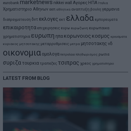
marketnews
Αγορες
ΗΠΑ
nikkei
wall
eurobank
Ιταλια
Χρηματιστηριο Αθηνων
αναπτυξη
γερμανια
αεπ
βουλη
αθλητικα
ελλαδα
εκλογες
δντ
εκτ
διαπραγματευση
εμπορευματα
επικαιροτητα
ευρωπαικα
επιχειρησεις
ευρω
ευρωζωνη
ευρωπη
κορωνοιος
κοσμος
ηπα
χρηματιστηρια
κρουσματα
μητσοτακης
νδ
μεταρρυθμισεις
κυριακος μητσοτακης
μετρα
οικονομια
ομολογα
ρωσια
πετρελαιο
πληθωρισμος
συριζα
τσιπρας
τουρκια
τραπεζες
χρεος
χρηματιστηριο
LATEST FROM BLOG