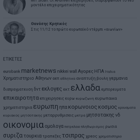
MIT Sloan: Οι AI-driven επιχειρήσεις διαμορφώνουν το νέο
μοντέλο επιχειρηματικότητας
Θανάσης Κρητικός
Στις 11/12 το πρώτο ευρωπαϊκό ντέρμπι «αιωνίων»
ΕΤΙΚΕΤΕΣ
marketnews
Αγορες
ΗΠΑ
nikkei
wall
eurobank
Ιταλια
Χρηματιστηριο Αθηνων
αναπτυξη
γερμανια
αεπ
βουλη
αθλητικα
ελλαδα
εκλογες
δντ
εκτ
διαπραγματευση
εμπορευματα
επικαιροτητα
ευρωπαικα
επιχειρησεις
ευρω
ευρωζωνη
ευρωπη
κορωνοιος
κοσμος
ηπα
χρηματιστηρια
κρουσματα
μητσοτακης
νδ
μεταρρυθμισεις
κυριακος μητσοτακης
μετρα
οικονομια
ομολογα
ρωσια
πετρελαιο
πληθωρισμος
συριζα
τσιπρας
τουρκια
τραπεζες
χρεος
χρηματιστηριο