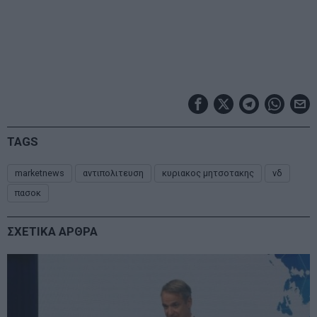
TAGS
marketnews
αντιπολιτευση
κυριακος μητσοτακης
νδ
πασοκ
ΣΧΕΤΙΚΑ ΑΡΘΡΑ