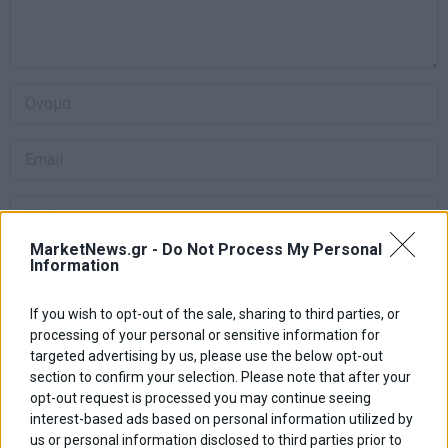
MarketNews.gr -
Do Not Process My Personal
Αποθήκευσε το όνομά μου, email, και τον ιστότοπο μου σε αυτόν
Information
τον πλοηγό για την επόμενη φορά που θα σχολιάσω.
If you wish to opt-out of the sale, sharing to third parties, or
processing of your personal or sensitive information for
targeted advertising by us, please use the below opt-out
Πλοήγηση
ΠΡΟΗΓΟΥΜΕΝΟ ΑΡΘΡΟ
ΕΠΟΜΕΝΟ ΑΡΘΡΟ
section to confirm your selection. Please note that after your
Previous
Α21 Επίδομα Παιδιού:
Χρηματιστήριο: Πτώση και
N
opt-out request is processed you may continue seeing
άρθρων
Ανοίγει η πλατφόρμα 31/3 –
μάχη στις 2.000 μονάδες –
post:
p
interest-based ads based on personal information utilized by
Πώς κάνετε αίτηση
Πιέσεις στις τράπεζες
us or personal information disclosed to third parties prior to