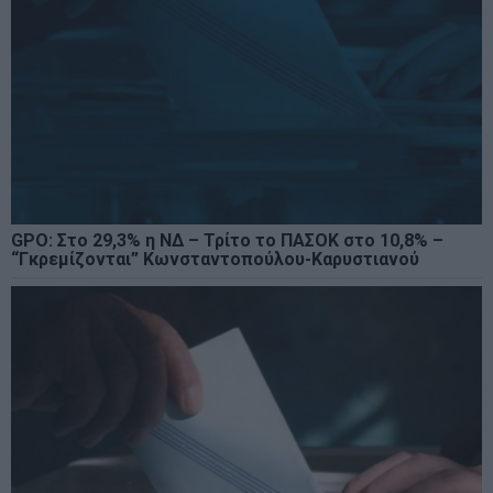
GPO: Στο 29,3% η ΝΔ – Τρίτο το ΠΑΣΟΚ στο 10,8% –
“Γκρεμίζονται” Κωνσταντοπούλου-Καρυστιανού