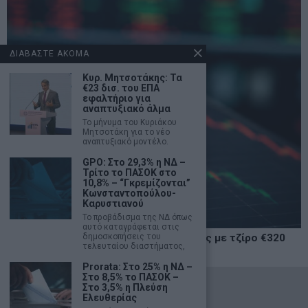
ΔΙΑΒΑΣΤΕ ΑΚΟΜΑ
Κυρ. Μητσοτάκης: Τα
€23 δισ. του ΕΠΑ
εφαλτήριο για
αναπτυξιακό άλμα
Το μήνυμα του Κυριάκου
Μητσοτάκη για το νέο
αναπτυξιακό μοντέλο.
GPO: Στο 29,3% η ΝΔ –
Τρίτο το ΠΑΣΟΚ στο
10,8% – “Γκρεμίζονται”
Κωνσταντοπούλου-
Καρυστιανού
Το προβάδισμα της ΝΔ όπως
αυτό καταγράφεται στις
Χρηματιστήριο: Δεύτερη ημέρα πτώσης με τζίρο €320
δημοσκοπήσεις του
τελευταίου διαστήματος,
εκατ.
Prorata: Στο 25% η ΝΔ –
Στο 8,5% το ΠΑΣΟΚ –
©
2026
- marketnews.gr - All Rights Reserved
Στο 3,5% η Πλεύση
Ελευθερίας