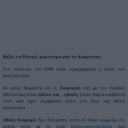
Βάζει το Εθνικό, ψηλότερα από το Κομματικό.
Στο πολιτικό του DNA είναι εγγεγραμμένη η ουσία του
Βενιζελισμού.
Αν εσείς θεωρείτε ότι οι
διαφορές
σας με τον Κυριάκο
Μητσοτάκη είναι
πλέον και …ηθικές
(πολύ βαριά κουβέντα)
τότε κάτι έχει στραβώσει πολύ, στο δικό σας ηθικό
μπούσουλα.
Ηθική διαφορά
, δεν δηλώσατε ποτέ εξ όσων γνωρίζω ότι
έχετε, ούτε με τη
Ζωή Κωνσταντοπούλου
που