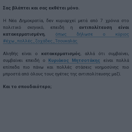
Σας βλάπτει και σας εκθέτει μόνο.
Η Νέα Δημοκρατία, δεν κυριαρχεί μετά από 7 χρόνια στο
πολιτικό σκηνικό, επειδή η
αντιπολίτευση είναι
κατακερματισμένη
,
όπως δήλωσε ο κύριος
#έχω_πολλές_ζοχάδες_Τσουκαλάς.
Αληθής είναι ο
κατακερματισμός
, αλλά ότι συμβαίνει,
συμβαίνει επειδή ο
Κυριάκος Μητσοτάκης
είναι πολλά
επίπεδα πιο πάνω και πολλές στάσεις νοημοσύνης πιο
μπροστά από όλους τους ηγέτες της αντιπολίτευσης μαζί.
Και το σπουδαιότερο;