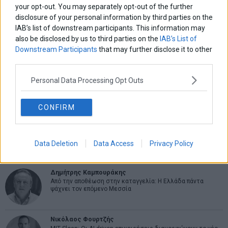
your opt-out. You may separately opt-out of the further
ΑΡΘΡΟΓΡΑΦΟΙ
disclosure of your personal information by third parties on the
IAB’s list of downstream participants. This information may
Ελευθερία Κούρταλη
also be disclosed by us to third parties on the
IAB’s List of
Οι «τιμωροί» των ομολόγων επέστρεψαν
Downstream Participants
that may further disclose it to other
third parties.
Εύη Φραγκάκη
Personal Data Processing Opt Outs
Η αληθινή παιδεία ξεκινά από την ψυχή…
CONFIRM
Σταματίνα Σταματάκου
Η βία κατά των ζώων δεν αντέχει βολικές ερμηνείες
Data Deletion
Data Access
Privacy Policy
Δημήτρης Καμπουράκης
Από την αποθέωση στην καταγγελία: Η Ελλάδα πάντα
ψάχνει τον επόμενο Μεσσία
Νικόλαος Φουρτζής