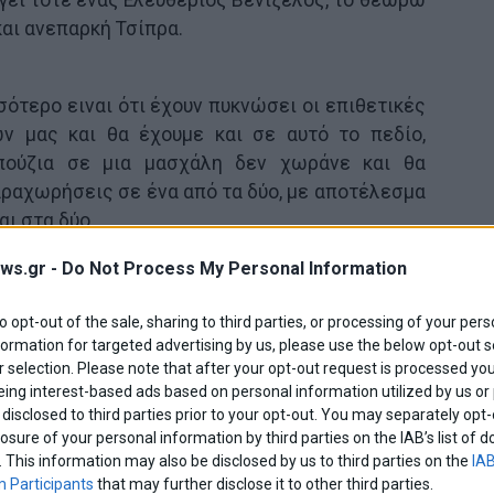
και ανεπαρκή Τσίπρα.
σότερο ειναι ότι έχουν πυκνώσει οι επιθετικές
ν μας και θα έχουμε και σε αυτό το πεδίο,
πούζια σε μια μασχάλη δεν χωράνε και θα
ραχωρήσεις σε ένα από τα δύο, με αποτέλεσμα
αι στα δύο.
ws.gr -
Do Not Process My Personal Information
δόντια και να σταθούμε στα πόδια μας με
 θα χαθούν όλα.
to opt-out of the sale, sharing to third parties, or processing of your pers
formation for targeted advertising by us, please use the below opt-out s
 2011, αλλά και τώρα προλαβαίνουμε..
 selection. Please note that after your opt-out request is processed y
eing interest-based ads based on personal information utilized by us or
disclosed to third parties prior to your opt-out. You may separately opt-
Share This
losure of your personal information by third parties on the IAB’s list o
. This information may also be disclosed by us to third parties on the
IAB
 Participants
that may further disclose it to other third parties.