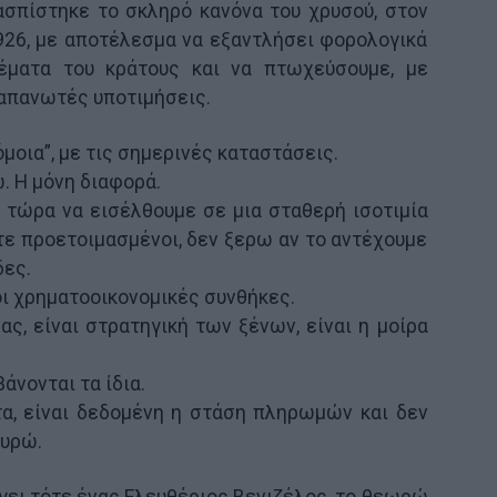
ασπίστηκε το σκληρό κανόνα του χρυσού, στον
926, με αποτέλεσμα να εξαντλήσει φορολογικά
έματα του κράτους και να πτωχεύσουμε, με
 απανωτές υποτιμήσεις.
μοια”, με τις σημερινές καταστάσεις.
ώ. Η μόνη διαφορά.
 τώρα να εισέλθουμε σε μια σταθερή ισοτιμία
τε προετοιμασμένοι, δεν ξερω αν το αντέχουμε
δες.
οι χρηματοοικονομικές συνθήκες.
 μας, είναι στρατηγική των ξένων, είναι η μοίρα
νονται τα ίδια.
α, είναι δεδομένη η στάση πληρωμών και δεν
Ευρώ.
γει τότε ένας Ελευθέριος Βενιζέλος, το θεωρώ