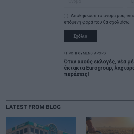
Αποθήκευσε το όνομά μου, emai
επόμενη φορά που θα σχολιάσω.
Πλοήγηση
ΠΡΟΗΓΟΥΜΕΝΟ ΑΡΘΡΟ
Previous
Όταν ακούς εκλογές, νέα μέ
άρθρων
έκτακτα Eurogroup, λαχτάρ
post:
περάσεις!
LATEST FROM BLOG