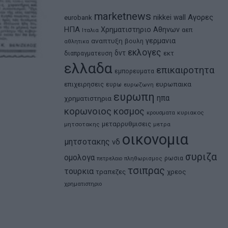
marketnews
Αγορες
nikkei
wall
eurobank
ΗΠΑ
Χρηματιστηριο Αθηνων
αεπ
Ιταλια
αναπτυξη
γερμανια
βουλη
αθλητικα
εκλογες
δντ
εκτ
διαπραγματευση
ελλαδα
επικαιροτητα
εμπορευματα
ευρωπαικα
επιχειρησεις
ευρω
ευρωζωνη
ευρωπη
ηπα
χρηματιστηρια
κορωνοιος
κοσμος
κρουσματα
κυριακος
μεταρρυθμισεις
μητσοτακης
μετρα
οικονομια
μητσοτακης
νδ
συριζα
ομολογα
ρωσια
πετρελαιο
πληθωρισμος
τσιπρας
τουρκια
τραπεζες
χρεος
χρηματιστηριο