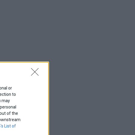
onal or
ection to
ou may
 personal
out of the
f downstream
’s List of