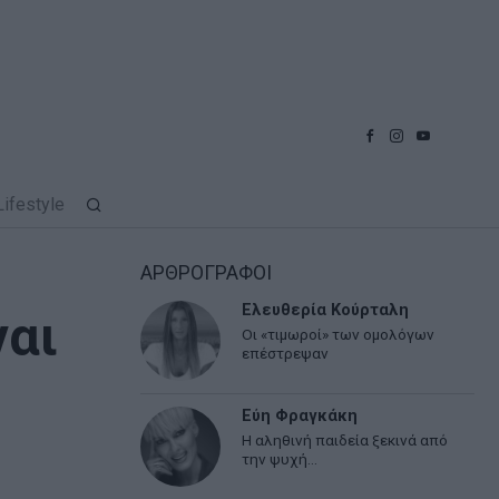
Lifestyle
ΑΡΘΡΟΓΡΑΦΟΙ
Ελευθερία Κούρταλη
ναι
Οι «τιμωροί» των ομολόγων
επέστρεψαν
Εύη Φραγκάκη
Η αληθινή παιδεία ξεκινά από
την ψυχή…