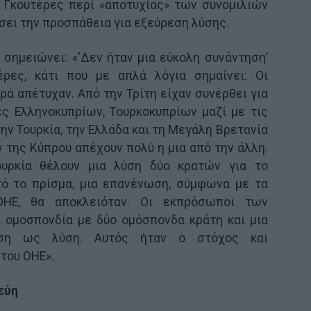
 Γκουτέρες περί «αποτυχίας» των συνομιλιών
σει την προσπάθεια για εξεύρεση λύσης.
 σημειώνει: «‘Δεν ήταν μια εύκολη συνάντηση’
ρες, κάτι που με απλά λόγια σημαίνει: Οι
ρά απέτυχαν. Από την Τρίτη είχαν συνέρθει για
ες Ελληνοκυπρίων, Τουρκοκυπρίων μαζί με τις
την Τουρκία, την Ελλάδα και τη Μεγάλη Βρετανία
ν της Κύπρου απέχουν πολύ η μια από την άλλη.
ουρκία θέλουν μια λύση δύο κρατών για το
τό το πρίσμα, μια επανένωση, σύμφωνα με τα
ΗΕ, θα αποκλειόταν. Οι εκπρόσωποι των
 ομοσπονδία με δύο ομόσπονδα κράτη και μια
νηση ως λύση. Αυτός ήταν ο στόχος και
του ΟΗΕ».
εύη