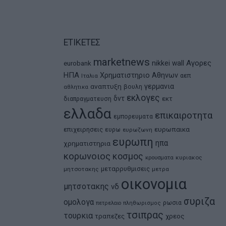
ΕΤΙΚΕΤΕΣ
marketnews
Αγορες
nikkei
wall
eurobank
ΗΠΑ
Χρηματιστηριο Αθηνων
αεπ
Ιταλια
αναπτυξη
γερμανια
βουλη
αθλητικα
εκλογες
δντ
εκτ
διαπραγματευση
ελλαδα
επικαιροτητα
εμπορευματα
ευρωπαικα
επιχειρησεις
ευρω
ευρωζωνη
ευρωπη
ηπα
χρηματιστηρια
κορωνοιος
κοσμος
κρουσματα
κυριακος
μεταρρυθμισεις
μητσοτακης
μετρα
οικονομια
μητσοτακης
νδ
συριζα
ομολογα
ρωσια
πετρελαιο
πληθωρισμος
τσιπρας
τουρκια
τραπεζες
χρεος