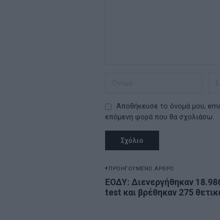
Αποθήκευσε το όνομά μου, emai
επόμενη φορά που θα σχολιάσω.
Πλοήγηση
ΠΡΟΗΓΟΥΜΕΝΟ ΑΡΘΡΟ
Previous
EOΔΥ: Διενεργήθηκαν 18.986
άρθρων
test και βρέθηκαν 275 θετικ
post: