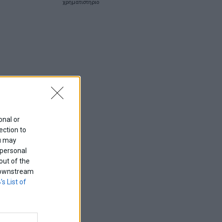
χρηματιστηριο
onal or
ection to
ou may
 personal
out of the
f downstream
’s List of