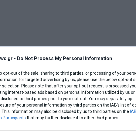
ws.gr -
Do Not Process My Personal Information
to opt-out of the sale, sharing to third parties, or processing of your pers
formation for targeted advertising by us, please use the below opt-out s
 selection. Please note that after your opt-out request is processed y
eing interest-based ads based on personal information utilized by us or
disclosed to third parties prior to your opt-out. You may separately opt-
ριοδικό Stern στην ιστοσελίδα του αναφέρει
losure of your personal information by third parties on the IAB’s list o
ναι διχοτομημένη από το 1974. Τότε η Τουρκία
. This information may also be disclosed by us to third parties on the
IAB
ου νησιού της Μεσογείου. Εδώ και χρόνια ο ΟΗΕ
 Participants
that may further disclose it to other third parties.
ι (…) Οι τελευταίες ειρηνευτικές συνομιλίες
πέτυχαν το 2017. Τον περασμένο Οκτώβριο, ο