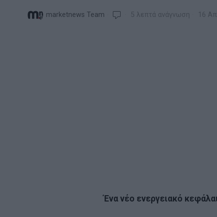
marketnews Team
5 λεπτά ανάγνωση
16 Απ
Ένα νέο ενεργειακό κεφάλαι