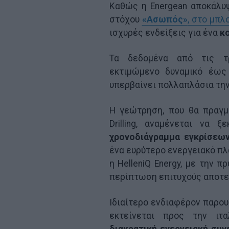
Καθώς η Energean αποκάλυψ
στόχου
«Ασωπός»
, στο μπλ
ισχυρές ενδείξεις για ένα
κ
Τα δεδομένα από τις τρ
εκτιμώμενο δυναμικό έω
υπερβαίνει πολλαπλάσια τη
Η γεώτρηση, που θα πραγμ
Drilling, αναμένεται να
χρονοδιάγραμμα εγκρίσεων
ένα ευρύτερο ενεργειακό πλ
η HelleniQ Energy, με την 
περίπτωση επιτυχούς αποτε
Ιδιαίτερο ενδιαφέρον παρου
εκτείνεται προς την ιτα
διακρατική ενεργειακή συν