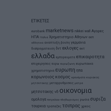
ΕΤΙΚΕΤΕΣ
marketnews
Αγορες
nikkei
wall
eurobank
ΗΠΑ
Χρηματιστηριο Αθηνων
αεπ
Ιταλια
αναπτυξη
γερμανια
βουλη
αθλητικα
εκλογες
δντ
εκτ
διαπραγματευση
ελλαδα
επικαιροτητα
εμπορευματα
ευρωπαικα
επιχειρησεις
ευρω
ευρωζωνη
ευρωπη
ηπα
χρηματιστηρια
κορωνοιος
κοσμος
κρουσματα
κυριακος
μεταρρυθμισεις
μητσοτακης
μετρα
οικονομια
μητσοτακης
νδ
συριζα
ομολογα
ρωσια
πετρελαιο
πληθωρισμος
τσιπρας
τουρκια
τραπεζες
χρεος