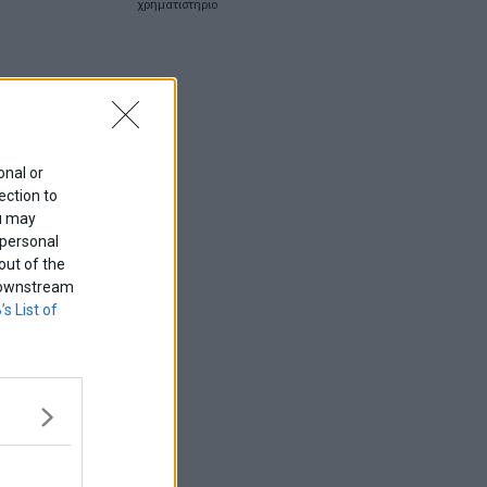
χρηματιστηριο
onal or
ection to
ou may
 personal
out of the
f downstream
’s List of