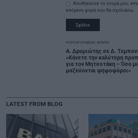
Αποθήκευσε το όνομά μου, emai
επόμενη φορά που θα σχολιάσω.
Πλοήγηση
ΠΡΟΗΓΟΥΜΕΝΟ ΑΡΘΡΟ
Previous
Α. Δρυμιώτης σε Δ. Τεμπον
άρθρων
«Κάνετε την καλύτερη προ
post:
για τον Μητσοτάκη – Όσο μι
μαζεύονται ψηφοφόροι»
LATEST FROM BLOG