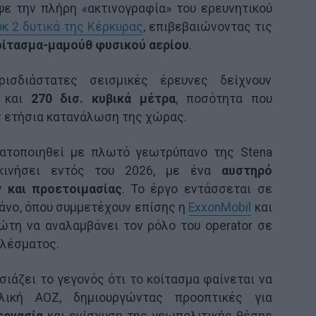
ε την πλήρη «ακτινογραφία» του ερευνητικού
οκ 2 δυτικά της Κέρκυρας
, επιβεβαιώνοντας τις
οίτασμα-μαμούθ φυσικού αερίου
.
ισδιάστατες σεισμικές έρευνες δείχνουν
ς και
270 δισ. κυβικά μέτρα
, ποσότητα που
ν ετήσια κατανάλωση της χώρας.
ατοποιηθεί με πλωτό γεωτρύπανο της Stena
 ξεκινήσει εντός του 2026, με ένα
αυστηρό
 και προετοιμασίας
. Το έργο εντάσσεται σε
άνο, όπου συμμετέχουν επίσης η
ExxonMobil
και
πρώτη να αναλαμβάνει τον ρόλο του operator σε
λέσματος.
σιάζει το γεγονός ότι το κοίτασμα φαίνεται να
λική ΑΟΖ, δημιουργώντας προοπτικές για
εργασία
και ενίσχυση της γεωπολιτικής θέσης