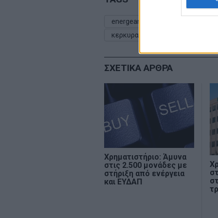
energean
exxonmobil
He
κερκυρα
κοιτασμα
μπλο
ΣΧΕΤΙΚΑ ΑΡΘΡΑ
Χρηματιστήριο: Άμυνα
Χρ
στις 2.500 μονάδες με
στ
στήριξη από ενέργεια
στ
και ΕΥΔΑΠ
τ