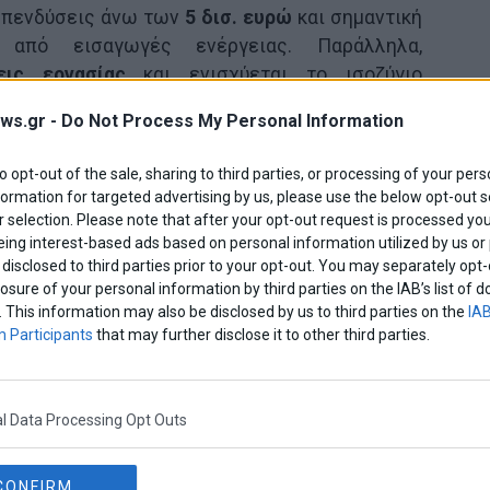
 επενδύσεις άνω των
5 δισ. ευρώ
και σημαντική
από εισαγωγές ενέργειας. Παράλληλα,
εις εργασίας
και ενισχύεται το ισοζύγιο
ws.gr -
Do Not Process My Personal Information
η, δια του Σταύρου Παπασταύρου, κάνει λόγο για
to opt-out of the sale, sharing to third parties, or processing of your pers
τας ότι η ενέργεια εξελίσσεται σε
στρατηγικό
formation for targeted advertising by us, please use the below opt-out s
 selection. Please note that after your opt-out request is processed y
eing interest-based ads based on personal information utilized by us or
disclosed to third parties prior to your opt-out. You may separately opt-
ίναι αν οι εκτιμήσεις θα επιβεβαιωθούν στην
losure of your personal information by third parties on the IAB’s list o
Ασωπός» μπορεί να αποτελέσει τον καταλύτη για
. This information may also be disclosed by us to third parties on the
IAB
 αυτονομίας και οικονομικής ισχύος
για την
 Participants
that may further disclose it to other third parties.
Share This
l Data Processing Opt Outs
CONFIRM