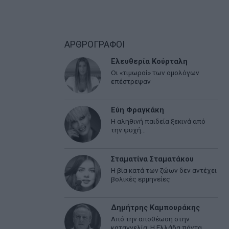
ΑΡΘΡΟΓΡΑΦΟΙ
Ελευθερία Κούρταλη
Οι «τιμωροί» των ομολόγων
επέστρεψαν
Εύη Φραγκάκη
Η αληθινή παιδεία ξεκινά από
την ψυχή…
Σταματίνα Σταματάκου
Η βία κατά των ζώων δεν αντέχει
βολικές ερμηνείες
Δημήτρης Καμπουράκης
Από την αποθέωση στην
καταγγελία: Η Ελλάδα πάντα