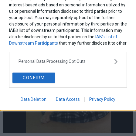
interest-based ads based on personal information utilized by
Έπεσε από ταράτσα, κόλλησε τύφο στο ΔΙΚΕΠΑΖ
us or personal information disclosed to third parties prior to
αλλά τελικά σώθηκε – Η οδύσσεια του Jake
your opt-out. You may separately opt-out of the further
Ήταν μόλις 3 μηνών όταν, για κακή του τύχη, έπεσε από ταράτσα.
disclosure of your personal information by third parties on the
Και σαν να μην έφτανε αυτό, νοσηλεύτηκε στο ΔΙΚΕΠΑΖ, όπου
IAB’s list of downstream participants. This information may
δυστυχώς κόλλησε τύφο. Παρά τους ισχυρισμούς του ΔΙΚΕΠΑΖ
also be disclosed by us to third parties on the
IAB’s List of
ότι είχε
Downstream Participants
that may further disclose it to other
25 Απριλίου 2025
Κατ΄ Ουσίαν
third parties.
Personal Data Processing Opt Outs
CONFIRM
Data Deletion
Data Access
Privacy Policy