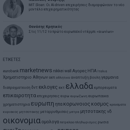
MIT Sloan: Οι AI-driven επιχειρήσεις διαμορφώνουν το νέο
μοντέλο επιχειρηματικότητας
Θανάσης Κρητικός
Στις 11/12 το πρώτο ευρωπαϊκό ντέρμπι «αιωνίων»
ΕΤΙΚΕΤΕΣ
marketnews
Αγορες
ΗΠΑ
nikkei
wall
eurobank
Ιταλια
Χρηματιστηριο Αθηνων
αναπτυξη
γερμανια
αεπ
βουλη
αθλητικα
ελλαδα
εκλογες
δντ
εκτ
διαπραγματευση
εμπορευματα
επικαιροτητα
ευρωπαικα
επιχειρησεις
ευρω
ευρωζωνη
ευρωπη
κορωνοιος
κοσμος
ηπα
χρηματιστηρια
κρουσματα
μητσοτακης
νδ
μεταρρυθμισεις
κυριακος μητσοτακης
μετρα
οικονομια
ομολογα
ρωσια
πετρελαιο
πληθωρισμος