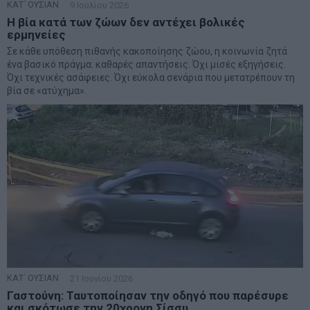
ΚΑΤ΄ ΟΥΣΙΑΝ
9 Ιουλίου 2026
Η βία κατά των ζώων δεν αντέχει βολικές
ερμηνείες
Σε κάθε υπόθεση πιθανής κακοποίησης ζώου, η κοινωνία ζητά
ένα βασικό πράγμα: καθαρές απαντήσεις. Όχι μισές εξηγήσεις.
Όχι τεχνικές ασάφειες. Όχι εύκολα σενάρια που μετατρέπουν τη
βία σε «ατύχημα».
ΚΑΤ΄ ΟΥΣΙΑΝ
21 Ιουνίου 2026
Γαστούνη: Ταυτοποίησαν την οδηγό που παρέσυρε
και σκότωσε την 20χρονη Σίσσυ