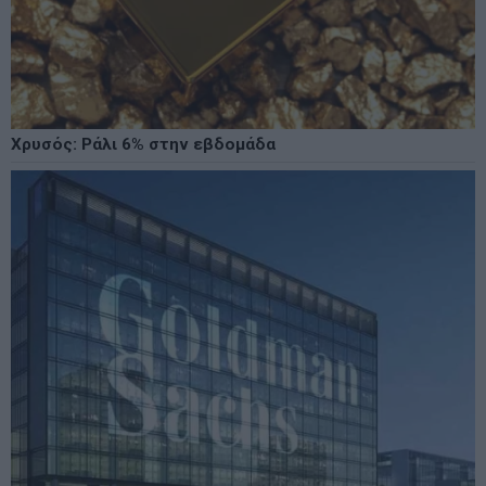
Χρυσός: Ράλι 6% στην εβδομάδα