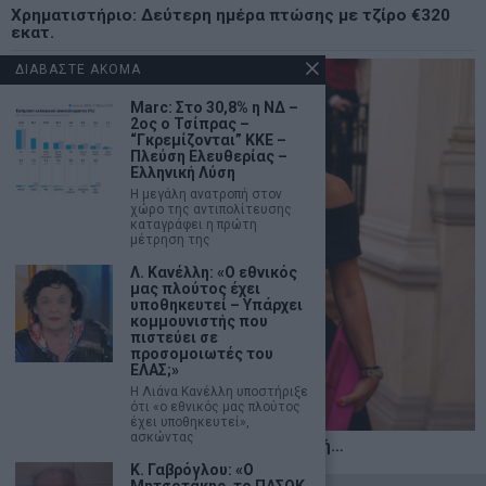
Χρηματιστήριο: Δεύτερη ημέρα πτώσης με τζίρο €320
εκατ.
ΔΙΑΒΑΣΤΕ ΑΚΟΜΑ
Marc: Στο 30,8% η ΝΔ –
2ος ο Τσίπρας –
“Γκρεμίζονται” ΚΚΕ –
Πλεύση Ελευθερίας –
Ελληνική Λύση
H μεγάλη ανατροπή στον
χώρο της αντιπολίτευσης
καταγράφει η πρώτη
μέτρηση της
Λ. Κανέλλη: «Ο εθνικός
μας πλούτος έχει
υποθηκευτεί – Υπάρχει
κομμουνιστής που
πιστεύει σε
προσομοιωτές του
ΕΛΑΣ;»
Η Λιάνα Κανέλλη υποστήριξε
ότι «ο εθνικός μας πλούτος
έχει υποθηκευτεί»,
ασκώντας
Η αληθινή παιδεία ξεκινά από την ψυχή…
K. Γαβρόγλου: «Ο