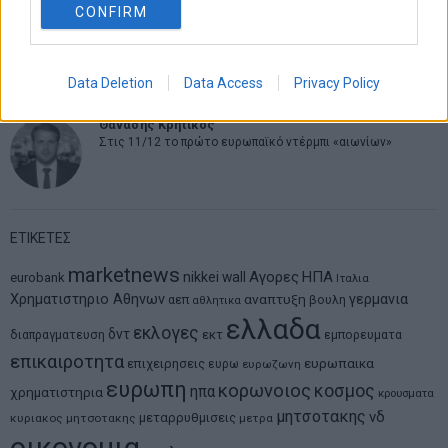
CONFIRM
Νικόλαος Φουρτζής
MIT Sloan: Οι AI-driven επιχειρήσεις διαμορφώνουν το νέο
μοντέλο επιχειρηματικότητας
Data Deletion
Data Access
Privacy Policy
Θανάσης Κρητικός
Στις 11/12 το πρώτο ευρωπαϊκό ντέρμπι «αιωνίων»
ΕΤΙΚΕΤΕΣ
marketnews
Αγορες
ΗΠΑ
nikkei
wall
eurobank
Ιταλια
Χρηματιστηριο Αθηνων
αναπτυξη
γερμανια
αεπ
βουλη
αθλητικα
ελλαδα
εκλογες
δντ
εκτ
διαπραγματευση
εμπορευματα
επικαιροτητα
ευρωπαικα
επιχειρησεις
ευρω
ευρωζωνη
ευρωπη
κορωνοιος
κοσμος
ηπα
χρηματιστηρια
κρουσματα
μητσοτακης
νδ
μεταρρυθμισεις
κυριακος μητσοτακης
μετρα
οικονομια