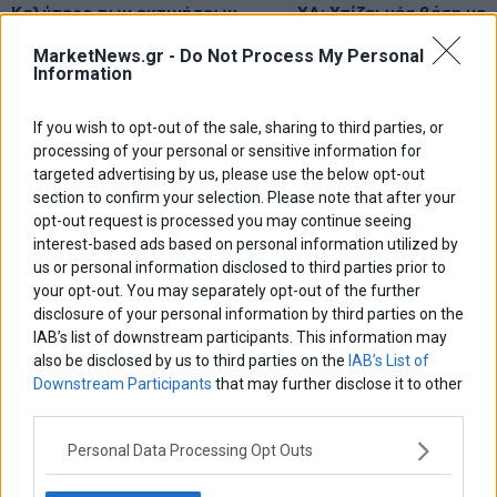
Previous
Καλύτερο των εκτιμήσεων
ΧΑ: Χτίζει νέα βάση με
N
άρθρων
το ΑΕΠ στην Ιταλία
αμερικανική βοήθεια
post:
p
MarketNews.gr -
Do Not Process My Personal
Information
ΑΡΘΡΟΓΡΑΦΟΙ
Ελευθερία Κούρταλη
If you wish to opt-out of the sale, sharing to third parties, or
Οι «τιμωροί» των ομολόγων επέστρεψαν
processing of your personal or sensitive information for
targeted advertising by us, please use the below opt-out
section to confirm your selection. Please note that after your
opt-out request is processed you may continue seeing
Εύη Φραγκάκη
interest-based ads based on personal information utilized by
Η αληθινή παιδεία ξεκινά από την ψυχή…
us or personal information disclosed to third parties prior to
your opt-out. You may separately opt-out of the further
disclosure of your personal information by third parties on the
Σταματίνα Σταματάκου
IAB’s list of downstream participants. This information may
Η βία κατά των ζώων δεν αντέχει βολικές ερμηνείες
also be disclosed by us to third parties on the
IAB’s List of
Downstream Participants
that may further disclose it to other
third parties.
Δημήτρης Καμπουράκης
Personal Data Processing Opt Outs
Από την αποθέωση στην καταγγελία: Η Ελλάδα πάντα
ψάχνει τον επόμενο Μεσσία