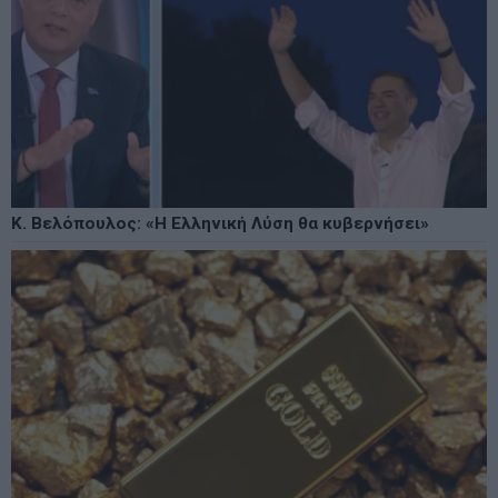
Κ. Βελόπουλος: «Η Ελληνική Λύση θα κυβερνήσει»