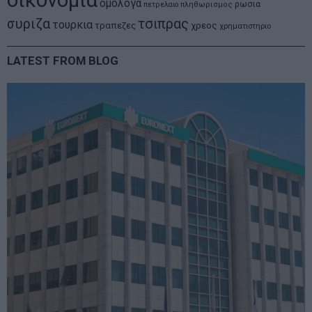
ομολογα
ρωσια
πετρελαιο
πληθωρισμος
συριζα
τσιπρας
τουρκια
τραπεζες
χρεος
χρηματιστηριο
LATEST FROM BLOG