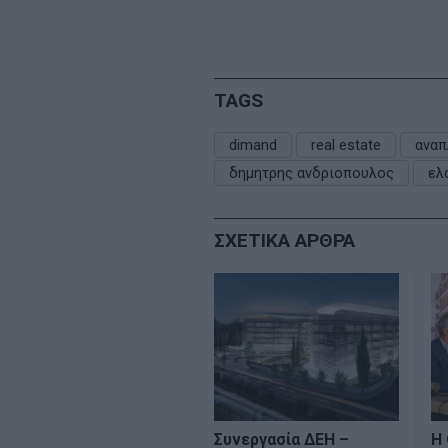
TAGS
dimand
real estate
αναπ
δημητρης ανδριοπουλος
ελ
ΣΧΕΤΙΚΑ ΑΡΘΡΑ
Συνεργασία ΔΕΗ –
Η