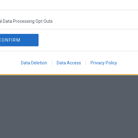
αι στη βελτίωση της ποιότητας ζωής
.
ει σημαντικά την παρουσία της στην περιοχή
l Data Processing Opt Outs
ονα «πράσινα» κτίρια γραφείων και projects
πιδιώκοντας να διαμορφώσει έναν νέο
πυρήνα στην πρωτεύουσα.
CONFIRM
Data Deletion
Data Access
Privacy Policy