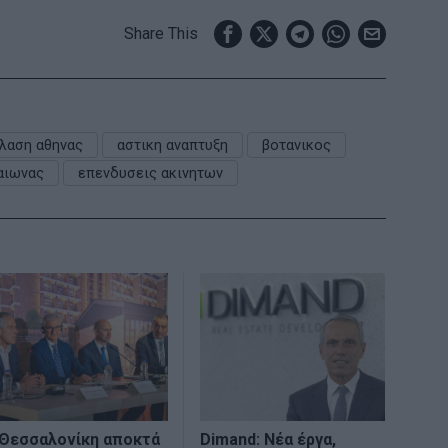
Share This
λαση αθηνας
αστικη αναπτυξη
βοτανικος
αιωνας
επενδυσεις ακινητων
 Θεσσαλονίκη αποκτά
Dimand: Νέα έργα,