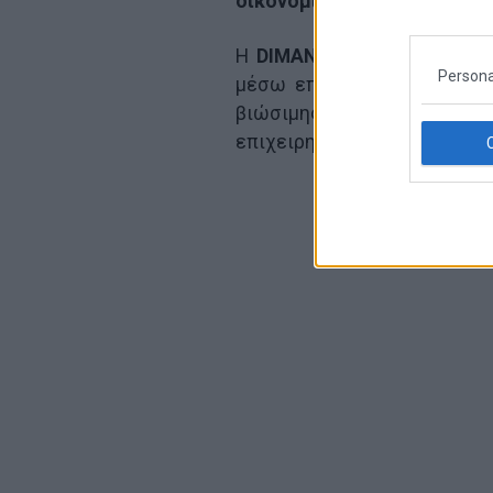
οικονομική ανάπτυξη όσο κ
Η
DIMAND
έχει ήδη ενισχύσ
Persona
μέσω επενδύσεων σε σύγχρ
βιώσιμης ανάπτυξης, ε
επιχειρηματικό και αστικό 