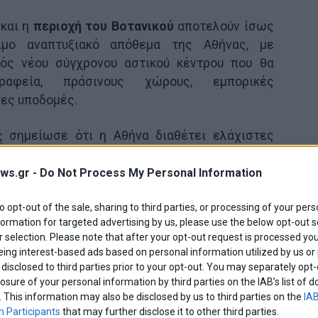
και η
περιοχή του Βοτανικού
αποτελούν ίσως
ιμο αναπτυξιακό απόθεμα της Αθήνας, με
νός νέου σύγχρονου αστικού κέντρου που θα
γραφεία, πράσινους χώρους, εμπορικές
νες υποδομές.
ς
σημείωσε ότι η Αθήνα διαθέτει ελάχιστες
που μπορούν να υποστηρίξουν οργανωμένες
ς κλίμακας, υπογραμμίζοντας ότι ο
Ελαιώνας
ws.gr -
Do Not Process My Personal Information
ο αναφοράς για τη νέα αναπτυξιακή ταυτότητα
to opt-out of the sale, sharing to third parties, or processing of your pers
formation for targeted advertising by us, please use the below opt-out s
 selection. Please note that after your opt-out request is processed y
ιοχή διαθέτει σημαντικά πλεονεκτήματα, όπως
eing interest-based ads based on personal information utilized by us or
αθερής τροχιάς, μεγάλες διαθέσιμες εκτάσεις
disclosed to third parties prior to your opt-out. You may separately opt-
στο κέντρο της Αθήνας. Παράλληλα, επεσήμανε
losure of your personal information by third parties on the IAB’s list o
. This information may also be disclosed by us to third parties on the
IAB
αιώνα θα μπορούσε να συμβάλει τόσο στην
 Participants
that may further disclose it to other third parties.