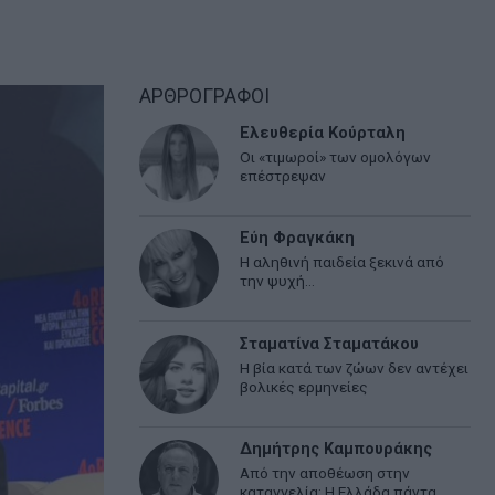
ΑΡΘΡΟΓΡΑΦΟΙ
Ελευθερία Κούρταλη
Οι «τιμωροί» των ομολόγων
επέστρεψαν
Εύη Φραγκάκη
Η αληθινή παιδεία ξεκινά από
την ψυχή…
Σταματίνα Σταματάκου
Η βία κατά των ζώων δεν αντέχει
βολικές ερμηνείες
Δημήτρης Καμπουράκης
Από την αποθέωση στην
καταγγελία: Η Ελλάδα πάντα