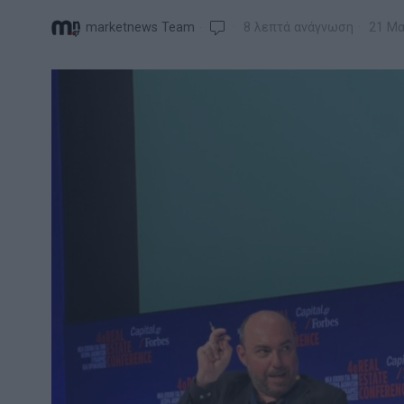
marketnews Team
8 λεπτά ανάγνωση
21 Μα