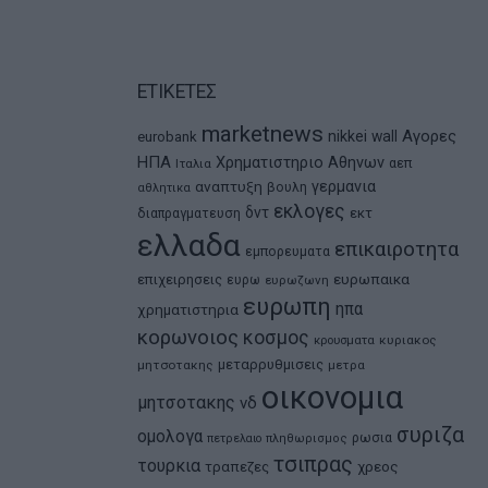
ΕΤΙΚΕΤΕΣ
marketnews
Αγορες
nikkei
wall
eurobank
ΗΠΑ
Χρηματιστηριο Αθηνων
αεπ
Ιταλια
αναπτυξη
γερμανια
βουλη
αθλητικα
εκλογες
δντ
εκτ
διαπραγματευση
ελλαδα
επικαιροτητα
εμπορευματα
ευρωπαικα
επιχειρησεις
ευρω
ευρωζωνη
ευρωπη
ηπα
χρηματιστηρια
κορωνοιος
κοσμος
κρουσματα
κυριακος
μεταρρυθμισεις
μητσοτακης
μετρα
οικονομια
μητσοτακης
νδ
συριζα
ομολογα
ρωσια
πετρελαιο
πληθωρισμος
τσιπρας
τουρκια
τραπεζες
χρεος