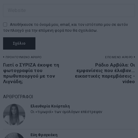
Αποθήκευσε το όνομά μου, email, και τον ιστότοπο μου σε αυτόν
τον πλοηγό για την επόμενη φορά που θα σχολιάσω.
Πλοήγηση
ΠΡΟΗΓΟΥΜΕΝΟ ΑΡΘΡΟ
ΕΠΟΜΕΝΟ ΑΡΘΡΟ
Previous
Γιατί ο ΣΥΡΙΖΑ έκοψε τη
Ράδιο Αρβύλα: Οι
N
άρθρων
φωτογραφία του
εμφανίσεις που έλαβαν…
post:
p
πρωθυπουργού με τον
εικαστικές παρεμβάσεις -
Λιγνάδη;
video
ΑΡΘΡΟΓΡΑΦΟΙ
Ελευθερία Κούρταλη
Οι «τιμωροί» των ομολόγων επέστρεψαν
Εύη Φραγκάκη