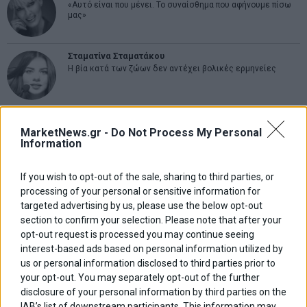
«Αυτό είναι που μένει. Το συναίσθημα που αφήνουμε πίσω
μας»
Σταματίνα Σταματάκου
Η βία κατά των ζώων δεν αντέχει βολικές ερμηνείες
Δημήτρης Καμπουράκης
MarketNews.gr -
Do Not Process My Personal
Από την αποθέωση στην καταγγελία: Η Ελλάδα πάντα
Information
ψάχνει τον επόμενο Μεσσία
If you wish to opt-out of the sale, sharing to third parties, or
Νικόλαος Φουρτζής
processing of your personal or sensitive information for
Τεχνητή Νοημοσύνη: Η κινητήρια δύναμη της ανάπτυξης,
targeted advertising by us, please use the below opt-out
αλλά και μια πρόκληση για την ασφάλεια των επιχειρήσεων
section to confirm your selection. Please note that after your
opt-out request is processed you may continue seeing
Θανάσης Κρητικός
interest-based ads based on personal information utilized by
Στις 11/12 το πρώτο ευρωπαϊκό ντέρμπι «αιωνίων»
us or personal information disclosed to third parties prior to
your opt-out. You may separately opt-out of the further
disclosure of your personal information by third parties on the
IAB’s list of downstream participants. This information may