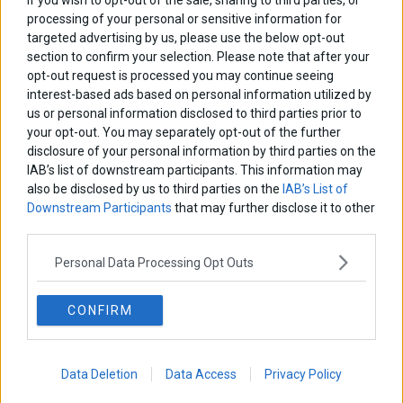
If you wish to opt-out of the sale, sharing to third parties, or
ΕΤΙΚΕΤΕΣ
processing of your personal or sensitive information for
targeted advertising by us, please use the below opt-out
marketnews
Αγορες
ΗΠΑ
nikkei
wall
eurobank
Ιταλια
section to confirm your selection. Please note that after your
Χρηματιστηριο Αθηνων
αναπτυξη
γερμανια
αεπ
βουλη
αθλητικα
opt-out request is processed you may continue seeing
ελλαδα
εκλογες
interest-based ads based on personal information utilized by
δντ
εκτ
διαπραγματευση
εμπορευματα
us or personal information disclosed to third parties prior to
επικαιροτητα
ευρωπαικα
επιχειρησεις
ευρω
ευρωζωνη
your opt-out. You may separately opt-out of the further
ευρωπη
κορωνοιος
κοσμος
ηπα
χρηματιστηρια
κρουσματα
disclosure of your personal information by third parties on the
μητσοτακης
νδ
IAB’s list of downstream participants. This information may
μεταρρυθμισεις
κυριακος μητσοτακης
μετρα
also be disclosed by us to third parties on the
IAB’s List of
οικονομια
ομολογα
ρωσια
πετρελαιο
πληθωρισμος
Downstream Participants
that may further disclose it to other
συριζα
τσιπρας
third parties.
τουρκια
τραπεζες
χρεος
χρηματιστηριο
Personal Data Processing Opt Outs
LATEST FROM BLOG
CONFIRM
Data Deletion
Data Access
Privacy Policy