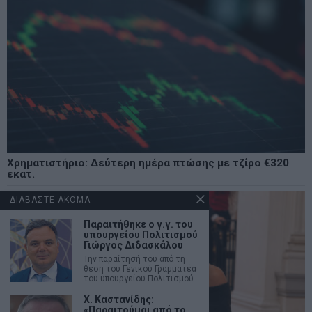
Χρηματιστήριο: Δεύτερη ημέρα πτώσης με τζίρο €320
εκατ.
ΔΙΑΒΑΣΤΕ ΑΚΟΜΑ
Παραιτήθηκε ο γ.γ. του
υπουργείου Πολιτισμού
Γιώργος Διδασκάλου
Την παραίτησή του από τη
θέση του Γενικού Γραμματέα
του υπουργείου Πολιτισμού
Χ. Καστανίδης:
«Παραιτούμαι από το