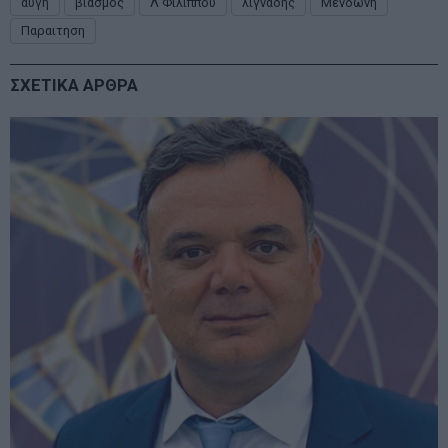
αυγη
βιασμος
Λ Φιλιππου
λιγναδης
Μενδωνη
Παραιτηση
ΣΧΕΤΙΚΑ ΑΡΘΡΑ