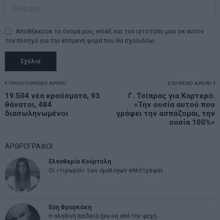
Αποθήκευσε το όνομά μου, email, και τον ιστότοπο μου σε αυτόν
τον πλοηγό για την επόμενη φορά που θα σχολιάσω.
Πλοήγηση
ΠΡΟΗΓΟΥΜΕΝΟ ΑΡΘΡΟ
ΕΠΟΜΕΝΟ ΑΡΘΡΟ
Previous
19.504 νέα κρούσματα, 93
Γ. Τσίπρας για Καρτερό:
N
άρθρων
θάνατοι, 484
«Την ουσία αυτού που
post:
p
διασωληνωμένοι
γράφει την ασπάζομαι, την
ουσία 100%»
ΑΡΘΡΟΓΡΑΦΟΙ
Ελευθερία Κούρταλη
Οι «τιμωροί» των ομολόγων επέστρεψαν
Εύη Φραγκάκη
Η αληθινή παιδεία ξεκινά από την ψυχή…