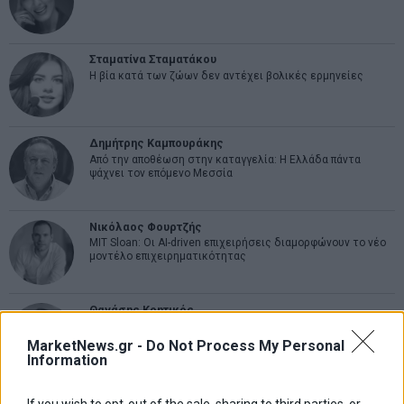
Σταματίνα Σταματάκου
Η βία κατά των ζώων δεν αντέχει βολικές ερμηνείες
Δημήτρης Καμπουράκης
Από την αποθέωση στην καταγγελία: Η Ελλάδα πάντα
ψάχνει τον επόμενο Μεσσία
Νικόλαος Φουρτζής
MIT Sloan: Οι AI-driven επιχειρήσεις διαμορφώνουν το νέο
μοντέλο επιχειρηματικότητας
Θανάσης Κρητικός
Στις 11/12 το πρώτο ευρωπαϊκό ντέρμπι «αιωνίων»
MarketNews.gr -
Do Not Process My Personal
Information