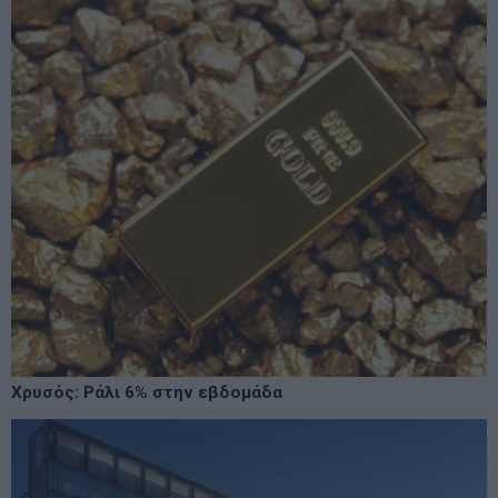
Χρυσός: Ράλι 6% στην εβδομάδα