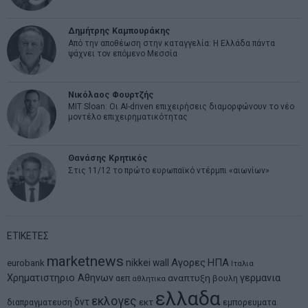
Δημήτρης Καμπουράκης
Από την αποθέωση στην καταγγελία: Η Ελλάδα πάντα
ψάχνει τον επόμενο Μεσσία
Νικόλαος Φουρτζής
MIT Sloan: Οι AI-driven επιχειρήσεις διαμορφώνουν το νέο
μοντέλο επιχειρηματικότητας
Θανάσης Κρητικός
Στις 11/12 το πρώτο ευρωπαϊκό ντέρμπι «αιωνίων»
ΕΤΙΚΕΤΕΣ
marketnews
Αγορες
ΗΠΑ
nikkei
wall
eurobank
Ιταλια
Χρηματιστηριο Αθηνων
αναπτυξη
γερμανια
αεπ
βουλη
αθλητικα
ελλαδα
εκλογες
δντ
εκτ
διαπραγματευση
εμπορευματα