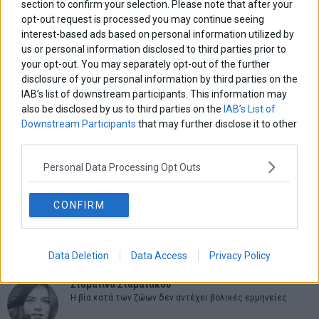
section to confirm your selection. Please note that after your
opt-out request is processed you may continue seeing
interest-based ads based on personal information utilized by
Πλοήγηση
ΠΡΟΗΓΟΥΜΕΝΟ ΑΡΘΡΟ
ΕΠΟΜΕΝΟ ΑΡΘΡΟ
us or personal information disclosed to third parties prior to
Previous
Black Rock: Με έμφαση στα
Eurobank: Οι οικονομίες
N
your opt-out. You may separately opt-out of the further
άρθρων
καταναλωτικά δάνεια ο
των ΗΠΑ και της
post:
p
disclosure of your personal information by third parties on the
νέος γύρος ελέγχου των
Ευρωζώνης συντονίζονται
IAB’s list of downstream participants. This information may
τραπεζών
also be disclosed by us to third parties on the
IAB’s List of
Downstream Participants
that may further disclose it to other
ΑΡΘΡΟΓΡΑΦΟΙ
third parties.
Ελευθερία Κούρταλη
Οι «τιμωροί» των ομολόγων επέστρεψαν
Personal Data Processing Opt Outs
CONFIRM
Εύη Φραγκάκη
Η αληθινή παιδεία ξεκινά από την ψυχή…
Data Deletion
Data Access
Privacy Policy
Σταματίνα Σταματάκου
Η βία κατά των ζώων δεν αντέχει βολικές ερμηνείες