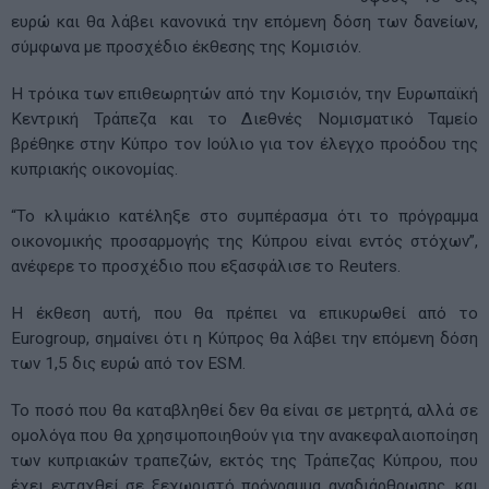
ευρώ και θα λάβει κανονικά την επόμενη δόση των δανείων,
σύμφωνα με προσχέδιο έκθεσης της Κομισιόν.
Η τρόικα των επιθεωρητών από την Κομισιόν, την Ευρωπαϊκή
Κεντρική Τράπεζα και το Διεθνές Νομισματικό Ταμείο
βρέθηκε στην Κύπρο τον Ιούλιο για τον έλεγχο προόδου της
κυπριακής οικονομίας.
“Το κλιμάκιο κατέληξε στο συμπέρασμα ότι το πρόγραμμα
οικονομικής προσαρμογής της Κύπρου είναι εντός στόχων”,
ανέφερε το προσχέδιο που εξασφάλισε το Reuters.
Η έκθεση αυτή, που θα πρέπει να επικυρωθεί από το
Eurogroup, σημαίνει ότι η Κύπρος θα λάβει την επόμενη δόση
των 1,5 δις ευρώ από τον ESM.
Το ποσό που θα καταβληθεί δεν θα είναι σε μετρητά, αλλά σε
ομολόγα που θα χρησιμοποιηθούν για την ανακεφαλαιοποίηση
των κυπριακών τραπεζών, εκτός της Τράπεζας Κύπρου, που
έχει ενταχθεί σε ξεχωριστό πρόγραμμα αναδιάρθρωσης, και