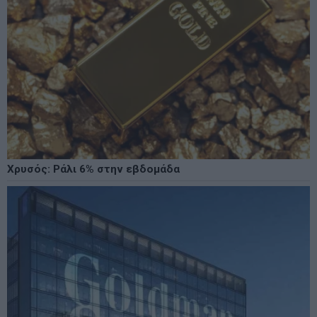
Χρυσός: Ράλι 6% στην εβδομάδα