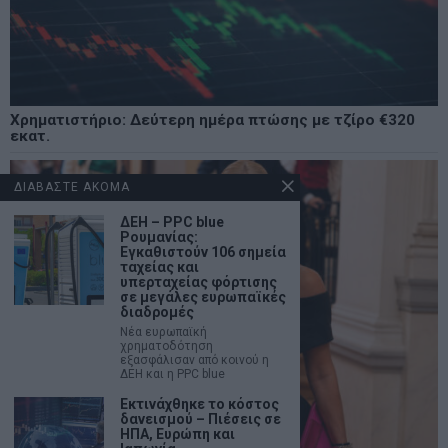
Χρηματιστήριο: Δεύτερη ημέρα πτώσης με τζίρο €320
εκατ.
ΔΙΑΒΑΣΤΕ ΑΚΟΜΑ
ΔΕΗ – PPC blue
Ρουμανίας:
Εγκαθιστούν 106 σημεία
ταχείας και
υπερταχείας φόρτισης
σε μεγάλες ευρωπαϊκές
διαδρομές
Νέα ευρωπαϊκή
χρηματοδότηση
εξασφάλισαν από κοινού η
ΔΕΗ και η PPC blue
Εκτινάχθηκε το κόστος
δανεισμού – Πιέσεις σε
ΗΠΑ, Ευρώπη και