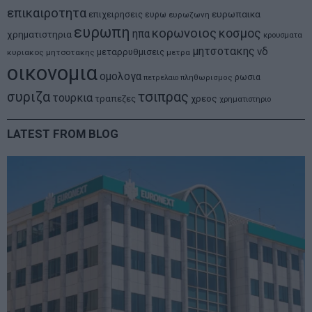
επικαιροτητα
ευρωπαικα
επιχειρησεις
ευρω
ευρωζωνη
ευρωπη
κορωνοιος
κοσμος
ηπα
χρηματιστηρια
κρουσματα
μητσοτακης
νδ
μεταρρυθμισεις
κυριακος μητσοτακης
μετρα
οικονομια
ομολογα
ρωσια
πετρελαιο
πληθωρισμος
συριζα
τσιπρας
τουρκια
τραπεζες
χρεος
χρηματιστηριο
LATEST FROM BLOG