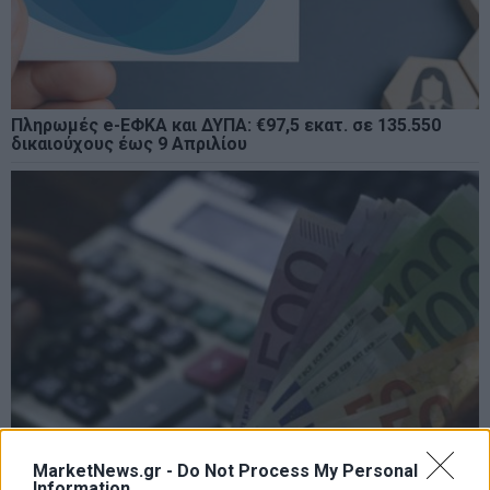
Πληρωμές e-ΕΦΚΑ και ΔΥΠΑ: €97,5 εκατ. σε 135.550
δικαιούχους έως 9 Απριλίου
MarketNews.gr -
Do Not Process My Personal
Information