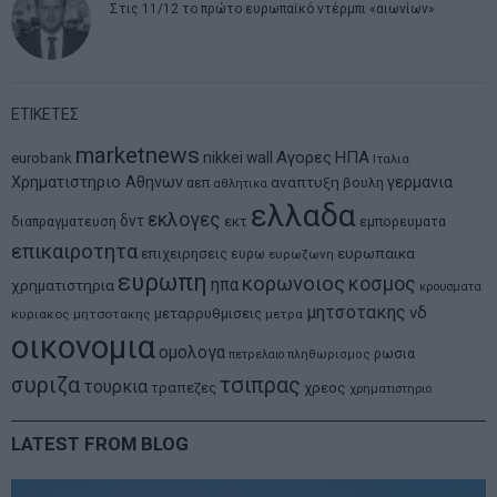
Στις 11/12 το πρώτο ευρωπαϊκό ντέρμπι «αιωνίων»
ΕΤΙΚΕΤΕΣ
marketnews
Αγορες
ΗΠΑ
nikkei
wall
eurobank
Ιταλια
Χρηματιστηριο Αθηνων
αναπτυξη
γερμανια
αεπ
βουλη
αθλητικα
ελλαδα
εκλογες
δντ
εκτ
διαπραγματευση
εμπορευματα
επικαιροτητα
ευρωπαικα
επιχειρησεις
ευρω
ευρωζωνη
ευρωπη
κορωνοιος
κοσμος
ηπα
χρηματιστηρια
κρουσματα
μητσοτακης
νδ
μεταρρυθμισεις
κυριακος μητσοτακης
μετρα
οικονομια
ομολογα
ρωσια
πετρελαιο
πληθωρισμος
συριζα
τσιπρας
τουρκια
τραπεζες
χρεος
χρηματιστηριο
LATEST FROM BLOG