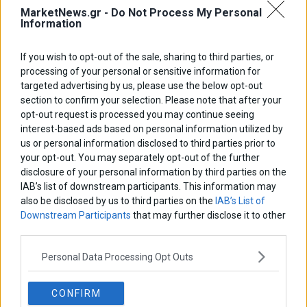
MarketNews.gr -
Do Not Process My Personal
Information
If you wish to opt-out of the sale, sharing to third parties, or
processing of your personal or sensitive information for
targeted advertising by us, please use the below opt-out
section to confirm your selection. Please note that after your
opt-out request is processed you may continue seeing
interest-based ads based on personal information utilized by
us or personal information disclosed to third parties prior to
Αποθήκευσε το όνομά μου, email, και τον ιστότοπο μου σε αυτόν
your opt-out. You may separately opt-out of the further
τον πλοηγό για την επόμενη φορά που θα σχολιάσω.
disclosure of your personal information by third parties on the
IAB’s list of downstream participants. This information may
also be disclosed by us to third parties on the
IAB’s List of
Downstream Participants
that may further disclose it to other
Πλοήγηση
ΠΡΟΗΓΟΥΜΕΝΟ ΑΡΘΡΟ
ΕΠΟΜΕΝΟ ΑΡΘΡΟ
third parties.
Previous
Εθνικό Μητρώο
Σ. Κεδίκογλου: «Δεν βλέπω
N
άρθρων
Επιδομάτων: Στο
για ποιο λόγο να μην πάω
post:
p
Personal Data Processing Opt Outs
«μικροσκόπιο» όλες οι
μαζί με τον Α. Τσίπρα»
παροχές – Τι αλλάζει για
χιλιάδες δικαιούχους
CONFIRM