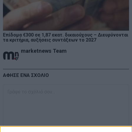
Επίδομα €300 σε 1,87 εκατ. δικαιούχους – Διευρύνονται
τα κριτήρια, αυξήσεις συντάξεων το 2027
marketnews Team
ΑΦΗΣΕ ΕΝΑ ΣΧΟΛΙΟ