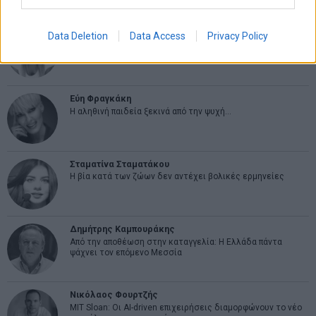
ΑΡΘΡΟΓΡΑΦΟΙ
Ελευθερία Κούρταλη
Data Deletion
Data Access
Privacy Policy
Οι «τιμωροί» των ομολόγων επέστρεψαν
Εύη Φραγκάκη
Η αληθινή παιδεία ξεκινά από την ψυχή…
Σταματίνα Σταματάκου
Η βία κατά των ζώων δεν αντέχει βολικές ερμηνείες
Δημήτρης Καμπουράκης
Από την αποθέωση στην καταγγελία: Η Ελλάδα πάντα
ψάχνει τον επόμενο Μεσσία
Νικόλαος Φουρτζής
MIT Sloan: Οι AI-driven επιχειρήσεις διαμορφώνουν το νέο