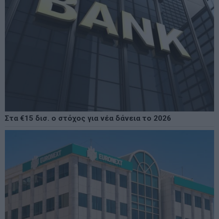
Στα €15 δισ. ο στόχος για νέα δάνεια το 2026