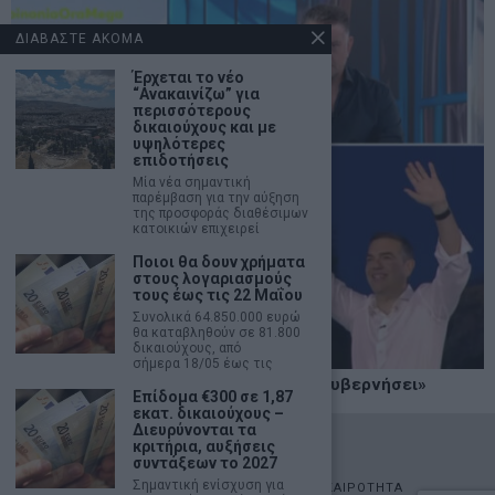
ΔΙΑΒΑΣΤΕ ΑΚΟΜΑ
Έρχεται το νέο
“Ανακαινίζω” για
περισσότερους
δικαιούχους και με
υψηλότερες
επιδοτήσεις
Μία νέα σημαντική
παρέμβαση για την αύξηση
της προσφοράς διαθέσιμων
κατοικιών επιχειρεί
Ποιοι θα δουν χρήματα
στους λογαριασμούς
τους έως τις 22 Μαΐου
Συνολικά 64.850.000 ευρώ
θα καταβληθούν σε 81.800
δικαιούχους, από
σήμερα 18/05 έως τις
Κ. Βελόπουλος: «Η Ελληνική Λύση θα κυβερνήσει»
Επίδομα €300 σε 1,87
εκατ. δικαιούχους –
Διευρύνονται τα
©
2026
- marketnews.gr - All Rights Reserved
κριτήρια, αυξήσεις
συντάξεων το 2027
Σημαντική ενίσχυση για
ΑΡΧΙΚΗ
ΟΙΚΟΝΟΜΙΑ
ΠΟΛΙΤΙΚΗ
ΑΓΟΡΕΣ
ΕΠΙΚΑΙΡΟΤΗΤΑ