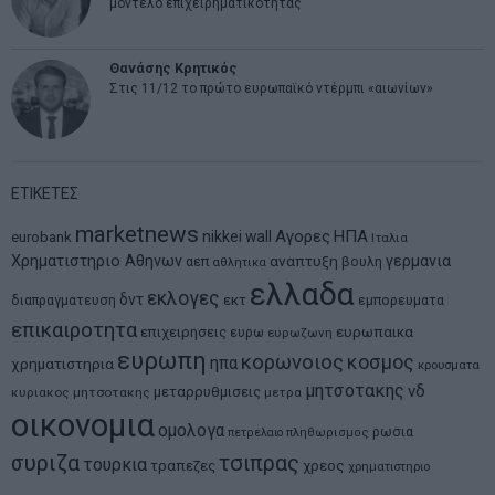
μοντέλο επιχειρηματικότητας
Θανάσης Κρητικός
Στις 11/12 το πρώτο ευρωπαϊκό ντέρμπι «αιωνίων»
ΕΤΙΚΕΤΕΣ
marketnews
Αγορες
ΗΠΑ
nikkei
wall
eurobank
Ιταλια
Χρηματιστηριο Αθηνων
αναπτυξη
γερμανια
αεπ
βουλη
αθλητικα
ελλαδα
εκλογες
δντ
εκτ
διαπραγματευση
εμπορευματα
επικαιροτητα
ευρωπαικα
επιχειρησεις
ευρω
ευρωζωνη
ευρωπη
κορωνοιος
κοσμος
ηπα
χρηματιστηρια
κρουσματα
μητσοτακης
νδ
μεταρρυθμισεις
κυριακος μητσοτακης
μετρα
οικονομια
ομολογα
ρωσια
πετρελαιο
πληθωρισμος
συριζα
τσιπρας
τουρκια
τραπεζες
χρεος
χρηματιστηριο