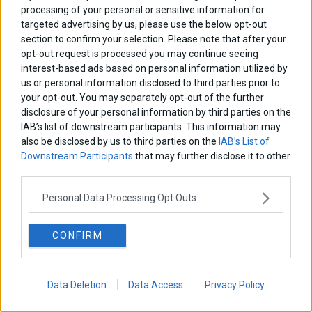
processing of your personal or sensitive information for
targeted advertising by us, please use the below opt-out
Σταματίνα Σταματάκου
section to confirm your selection. Please note that after your
Η βία κατά των ζώων δεν αντέχει βολικές ερμηνείες
opt-out request is processed you may continue seeing
interest-based ads based on personal information utilized by
us or personal information disclosed to third parties prior to
your opt-out. You may separately opt-out of the further
Δημήτρης Καμπουράκης
disclosure of your personal information by third parties on the
Από την αποθέωση στην καταγγελία: Η Ελλάδα πάντα
ψάχνει τον επόμενο Μεσσία
IAB’s list of downstream participants. This information may
also be disclosed by us to third parties on the
IAB’s List of
Downstream Participants
that may further disclose it to other
Νικόλαος Φουρτζής
third parties.
MIT Sloan: Οι AI-driven επιχειρήσεις διαμορφώνουν το νέο
μοντέλο επιχειρηματικότητας
Personal Data Processing Opt Outs
Θανάσης Κρητικός
CONFIRM
Στις 11/12 το πρώτο ευρωπαϊκό ντέρμπι «αιωνίων»
Data Deletion
Data Access
Privacy Policy
ΕΤΙΚΕΤΕΣ