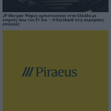
JP Morgan: Ψήφος εμπιστοσύνης στην Ελλάδα με
εισροές άνω του $1 δισ. – Η Eurobank στις κορυφαίες
επιλογές