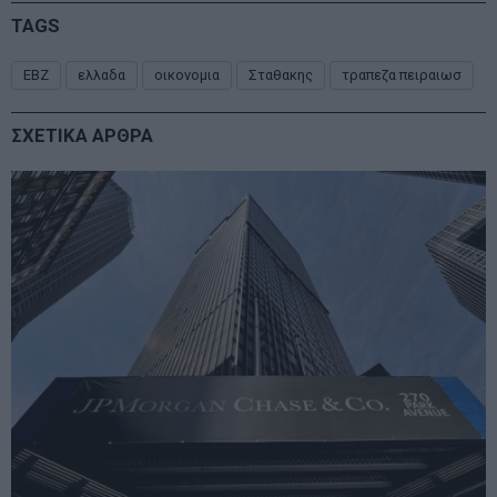
TAGS
ΕΒΖ
ελλαδα
οικονομια
Σταθακης
τραπεζα πειραιωσ
ΣΧΕΤΙΚΑ ΑΡΘΡΑ