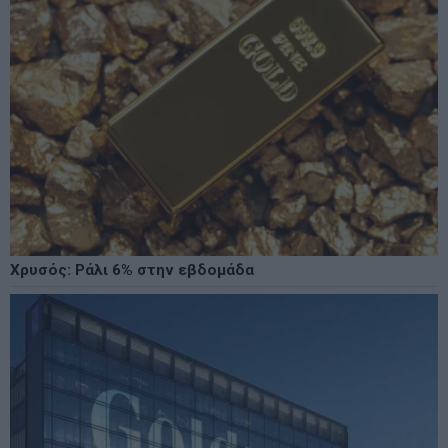
Χρυσός: Ράλι 6% στην εβδομάδα