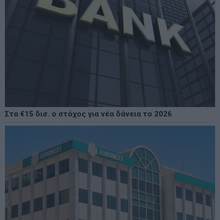
Στα €15 δισ. ο στόχος για νέα δάνεια το 2026