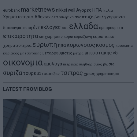
marketnews
Αγορες
ΗΠΑ
nikkei
wall
eurobank
Ιταλια
Χρηματιστηριο Αθηνων
αναπτυξη
γερμανια
αεπ
βουλη
αθλητικα
ελλαδα
εκλογες
δντ
εκτ
διαπραγματευση
εμπορευματα
επικαιροτητα
ευρωπαικα
επιχειρησεις
ευρω
ευρωζωνη
ευρωπη
κορωνοιος
κοσμος
ηπα
χρηματιστηρια
κρουσματα
μητσοτακης
νδ
μεταρρυθμισεις
κυριακος μητσοτακης
μετρα
οικονομια
ομολογα
ρωσια
πετρελαιο
πληθωρισμος
συριζα
τσιπρας
τουρκια
τραπεζες
χρεος
χρηματιστηριο
LATEST FROM BLOG