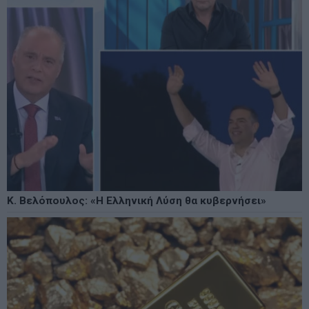
Κ. Βελόπουλος: «Η Ελληνική Λύση θα κυβερνήσει»