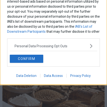
μητσοτακης
νδ
interest-based ads based on personal information utilized by
μεταρρυθμισεις
κυριακος μητσοτακης
μετρα
us or personal information disclosed to third parties prior to
οικονομια
ομολογα
ρωσια
πετρελαιο
πληθωρισμος
your opt-out. You may separately opt-out of the further
συριζα
τσιπρας
disclosure of your personal information by third parties on the
τουρκια
τραπεζες
χρεος
χρηματιστηριο
IAB’s list of downstream participants. This information may
also be disclosed by us to third parties on the
IAB’s List of
LATEST FROM BLOG
Downstream Participants
that may further disclose it to other
third parties.
Personal Data Processing Opt Outs
CONFIRM
Data Deletion
Data Access
Privacy Policy