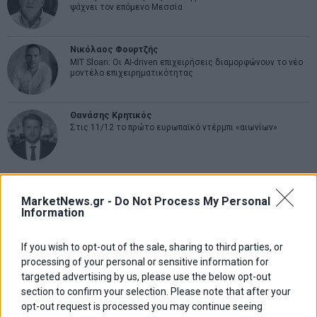
ψάχνει τον επόμενο Μεσσία
Νικόλαος Φουρτζής
MIT Sloan: Οι AI-driven επιχειρήσεις διαμορφώνουν το νέο
μοντέλο επιχειρηματικότητας
Θανάσης Κρητικός
Στις 11/12 το πρώτο ευρωπαϊκό ντέρμπι «αιωνίων»
ΕΤΙΚΕΤΕΣ
MarketNews.gr -
Do Not Process My Personal
Information
marketnews
Αγορες
ΗΠΑ
nikkei
wall
eurobank
Ιταλια
Χρηματιστηριο Αθηνων
αναπτυξη
γερμανια
αεπ
βουλη
αθλητικα
If you wish to opt-out of the sale, sharing to third parties, or
ελλαδα
εκλογες
processing of your personal or sensitive information for
δντ
εκτ
διαπραγματευση
εμπορευματα
targeted advertising by us, please use the below opt-out
επικαιροτητα
ευρωπαικα
επιχειρησεις
ευρω
ευρωζωνη
section to confirm your selection. Please note that after your
ευρωπη
κορωνοιος
κοσμος
ηπα
χρηματιστηρια
κρουσματα
opt-out request is processed you may continue seeing