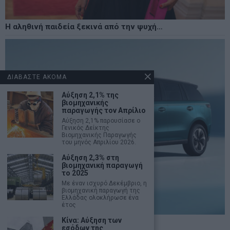
Η αληθινή παιδεία ξεκινά από την ψυχή…
ΔΙΑΒΑΣΤΕ ΑΚΟΜΑ
Αύξηση 2,1% της
βιομηχανικής
παραγωγής τον Απρίλιο
Αύξηση 2,1% παρουσίασε ο
Γενικός Δείκτης
Βιομηχανικής Παραγωγής
του μηνός Απριλίου 2026.
Αύξηση 2,3% στη
βιομηχανική παραγωγή
το 2025
Με έναν ισχυρό Δεκέμβριο, η
βιομηχανική παραγωγή της
Ελλάδας ολοκλήρωσε ένα
έτος
Κίνα: Αύξηση των
Διαθέσιμο στην Ελλάδα το Jaecoo 5
εσόδων της