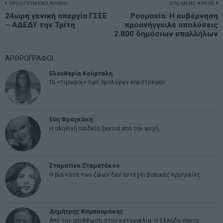
Πλοήγηση
ΠΡΟΗΓΟΥΜΕΝΟ ΑΡΘΡΟ
ΕΠΟΜΕΝΟ ΑΡΘΡΟ
Previous
24ωρη γενική απεργία ΓΣΕΕ
Ρουμανία: Η κυβέρνηση
N
άρθρων
– ΑΔΕΔΥ την Τρίτη
προανήγγειλε απολύσεις
post:
p
2.800 δημόσιων υπαλλήλων
ΑΡΘΡΟΓΡΑΦΟΙ
Ελευθερία Κούρταλη
Οι «τιμωροί» των ομολόγων επέστρεψαν
Εύη Φραγκάκη
Η αληθινή παιδεία ξεκινά από την ψυχή…
Σταματίνα Σταματάκου
Η βία κατά των ζώων δεν αντέχει βολικές ερμηνείες
Δημήτρης Καμπουράκης
Από την αποθέωση στην καταγγελία: Η Ελλάδα πάντα