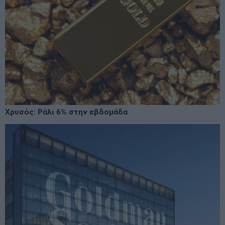
Χρυσός: Ράλι 6% στην εβδομάδα