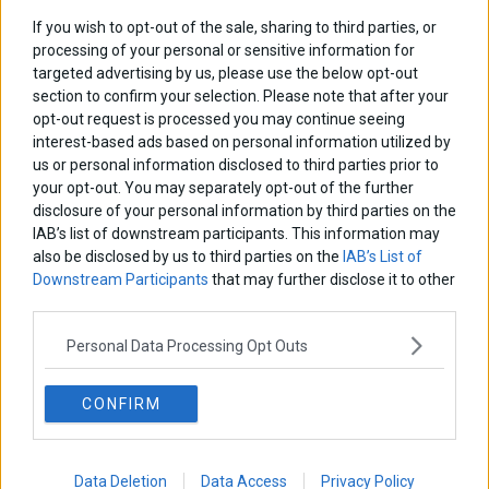
Εύη Φραγκάκη
If you wish to opt-out of the sale, sharing to third parties, or
Η αληθινή παιδεία ξεκινά από την ψυχή…
processing of your personal or sensitive information for
targeted advertising by us, please use the below opt-out
section to confirm your selection. Please note that after your
opt-out request is processed you may continue seeing
Σταματίνα Σταματάκου
interest-based ads based on personal information utilized by
Η βία κατά των ζώων δεν αντέχει βολικές ερμηνείες
us or personal information disclosed to third parties prior to
your opt-out. You may separately opt-out of the further
disclosure of your personal information by third parties on the
Δημήτρης Καμπουράκης
IAB’s list of downstream participants. This information may
Από την αποθέωση στην καταγγελία: Η Ελλάδα πάντα
also be disclosed by us to third parties on the
IAB’s List of
ψάχνει τον επόμενο Μεσσία
Downstream Participants
that may further disclose it to other
third parties.
Νικόλαος Φουρτζής
Personal Data Processing Opt Outs
MIT Sloan: Οι AI-driven επιχειρήσεις διαμορφώνουν το νέο
μοντέλο επιχειρηματικότητας
CONFIRM
Θανάσης Κρητικός
Στις 11/12 το πρώτο ευρωπαϊκό ντέρμπι «αιωνίων»
Data Deletion
Data Access
Privacy Policy