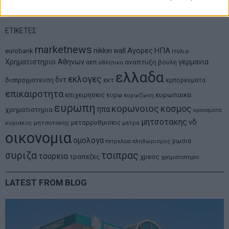
ΕΤΙΚΕΤΕΣ
marketnews
Αγορες
ΗΠΑ
nikkei
wall
eurobank
Ιταλια
Χρηματιστηριο Αθηνων
αναπτυξη
γερμανια
αεπ
βουλη
αθλητικα
ελλαδα
εκλογες
δντ
εκτ
διαπραγματευση
εμπορευματα
επικαιροτητα
ευρωπαικα
επιχειρησεις
ευρω
ευρωζωνη
ευρωπη
κορωνοιος
κοσμος
ηπα
χρηματιστηρια
κρουσματα
μητσοτακης
νδ
μεταρρυθμισεις
κυριακος μητσοτακης
μετρα
οικονομια
ομολογα
ρωσια
πετρελαιο
πληθωρισμος
συριζα
τσιπρας
τουρκια
τραπεζες
χρεος
χρηματιστηριο
LATEST FROM BLOG