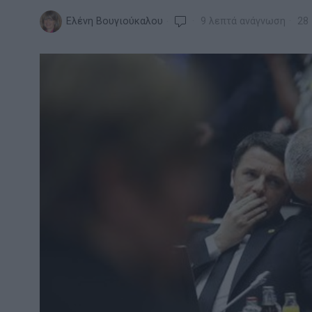
Ελένη Βουγιούκαλου
9 λεπτά ανάγνωση
28 