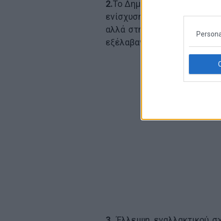
2.
Το Δημοψήφισμα ως Εργαλε
ενίσχυση της διαπραγματευτ
αλλά στην πράξη κατέστρεψ
Persona
εξέλαβαν ως “προδοσία” των
3.
Έλλειψη εναλλακτικού σχ