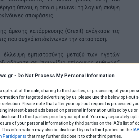
τέρηση ύπνου, η οποία μειώνει τη λογική σκέψη
ψοκίνδυνες αποφάσεις.
ης άμεσης κατάρρευσης (Grexit) ανάγκασε τις
εις που συχνά επιδείνωναν την κατάσταση.
 έλλειψη εμπιστοσύνης μεταξύ των ηγετών
kel) οδήγησε σε “παιχνίδια επίρριψης ευθυνών”
ws.gr -
Do Not Process My Personal Information
ης Ελληνικής Πλευράς
to opt-out of the sale, sharing to third parties, or processing of your pers
formation for targeted advertising by us, please use the below opt-out s
ησε μια στρατηγική “γερακιού”, θεωρώντας ότι
 selection. Please note that after your opt-out request is processed y
ν μπροστά στον φόβο του Grexit. Το λάθος ήταν
eing interest-based ads based on personal information utilized by us or
disclosed to third parties prior to your opt-out. You may separately opt-
 κόστους για την άλλη πλευρά• η Ευρώπη είχε
losure of your personal information by third parties on the IAB’s list o
πια τη μετάδοση της κρίσης όσο το 2010.
. This information may also be disclosed by us to third parties on the
IAB
 Participants
that may further disclose it to other third parties.