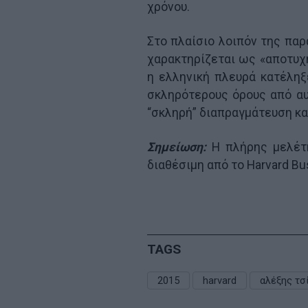
χρόνου.
Στο πλαίσιο λοιπόν της παρ
χαρακτηρίζεται ως «αποτυχη
η ελληνική πλευρά κατέληξ
σκληρότερους όρους από αυ
“σκληρή” διαπραγμάτευση κα
Σημείωση:
Η πλήρης μελέτη 
διαθέσιμη από το Harvard Bu
TAGS
2015
harvard
αλέξης τσ