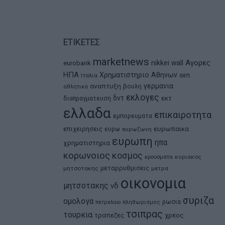
ΕΤΙΚΕΤΕΣ
marketnews
Αγορες
nikkei
wall
eurobank
ΗΠΑ
Χρηματιστηριο Αθηνων
αεπ
Ιταλια
αναπτυξη
γερμανια
βουλη
αθλητικα
εκλογες
δντ
εκτ
διαπραγματευση
ελλαδα
επικαιροτητα
εμπορευματα
ευρωπαικα
επιχειρησεις
ευρω
ευρωζωνη
ευρωπη
ηπα
χρηματιστηρια
κορωνοιος
κοσμος
κρουσματα
κυριακος
μεταρρυθμισεις
μητσοτακης
μετρα
οικονομια
μητσοτακης
νδ
συριζα
ομολογα
ρωσια
πετρελαιο
πληθωρισμος
τσιπρας
τουρκια
τραπεζες
χρεος