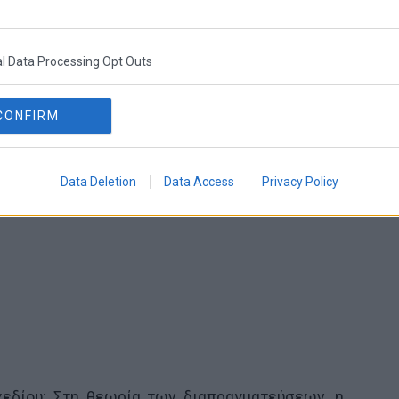
ίο: Αναλύεται ως μια κίνηση που στόχευε στην
ικής θέσης, “ισχύς μέσω της λαϊκής εντολής”,
ε την εμπιστοσύνη των εταίρων, οι οποίοι το
l Data Processing Opt Outs
 συνομιλιών.
CONFIRM
Data Deletion
Data Access
Privacy Policy
εδίου: Στη θεωρία των διαπραγματεύσεων, η