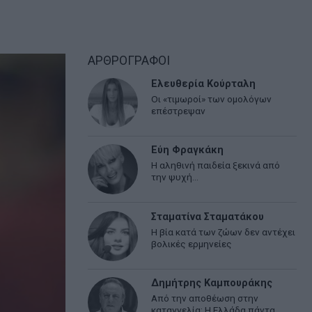
ΑΡΘΡΟΓΡΑΦΟΙ
Ελευθερία Κούρταλη
Οι «τιμωροί» των ομολόγων
επέστρεψαν
Εύη Φραγκάκη
Η αληθινή παιδεία ξεκινά από
την ψυχή…
Σταματίνα Σταματάκου
Η βία κατά των ζώων δεν αντέχει
βολικές ερμηνείες
Δημήτρης Καμπουράκης
Από την αποθέωση στην
καταγγελία: Η Ελλάδα πάντα