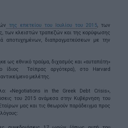
λών
της επετείου του Ιουλίου του 2015
, των
ς, των κλειστών τραπεζών και της κορύφωσης
κά αποτυχημένων, διαπραγματεύσεων με την
κε ως εθνικό τραύμα, διχασμός και «αυταπάτη»
ο ίδιος Τσίπρας αργότερα), στο Harvard
αντικείμενο μελέτης.
: «Negotiations in the Greek Debt Crisis»,
εύσεις του 2015 ανάμεσα στην Κυβέρνηση του
Εταίρων μας και τις θεωρούν παράδειγμα προς
λόγους:
ς συνεδριάσεις 17 ωρών (όπως αυτή του