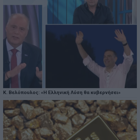
Κ. Βελόπουλος: «Η Ελληνική Λύση θα κυβερνήσει»