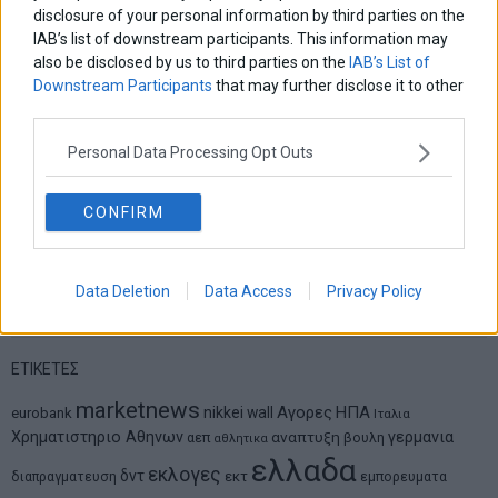
disclosure of your personal information by third parties on the
Δημήτρης Καμπουράκης
IAB’s list of downstream participants. This information may
Από την αποθέωση στην καταγγελία: Η Ελλάδα πάντα
also be disclosed by us to third parties on the
IAB’s List of
ψάχνει τον επόμενο Μεσσία
Downstream Participants
that may further disclose it to other
third parties.
Νικόλαος Φουρτζής
Personal Data Processing Opt Outs
MIT Sloan: Οι AI-driven επιχειρήσεις διαμορφώνουν το νέο
μοντέλο επιχειρηματικότητας
CONFIRM
Θανάσης Κρητικός
Στις 11/12 το πρώτο ευρωπαϊκό ντέρμπι «αιωνίων»
Data Deletion
Data Access
Privacy Policy
ΕΤΙΚΕΤΕΣ
marketnews
Αγορες
ΗΠΑ
nikkei
wall
eurobank
Ιταλια
Χρηματιστηριο Αθηνων
αναπτυξη
γερμανια
αεπ
βουλη
αθλητικα
ελλαδα
εκλογες
δντ
εκτ
διαπραγματευση
εμπορευματα