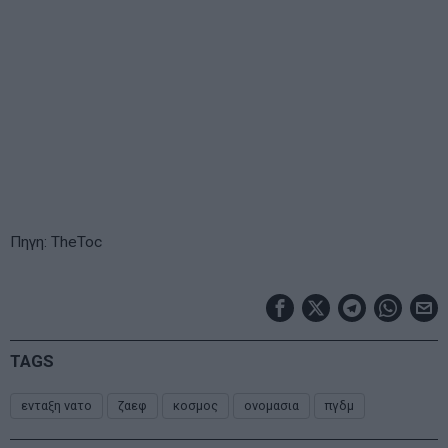
Πηγη: TheToc
TAGS
ενταξη νατο
ζαεφ
κοσμος
ονομασια
πγδμ