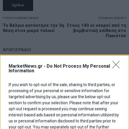
Πλοήγηση
ΠΡΟΗΓΟΥΜΕΝΟ ΑΡΘΡΟ
ΕΠΟΜΕΝΟ ΑΡΘΡΟ
Previous
Το Βέλγιο κατέκτησε την 3η
Στους 140 οι νεκροί από τη
N
άρθρων
θέση στον μικρό τελικό
βομβιστική επίθεση στο
post:
p
Πακιστάν
ΑΡΘΡΟΓΡΑΦΟΙ
Ελευθερία Κούρταλη
Οι «τιμωροί» των ομολόγων επέστρεψαν
MarketNews.gr -
Do Not Process My Personal
Information
If you wish to opt-out of the sale, sharing to third parties, or
Εύη Φραγκάκη
processing of your personal or sensitive information for
Η αληθινή παιδεία ξεκινά από την ψυχή…
targeted advertising by us, please use the below opt-out
section to confirm your selection. Please note that after your
opt-out request is processed you may continue seeing
Σταματίνα Σταματάκου
interest-based ads based on personal information utilized by
Η βία κατά των ζώων δεν αντέχει βολικές ερμηνείες
us or personal information disclosed to third parties prior to
your opt-out. You may separately opt-out of the further