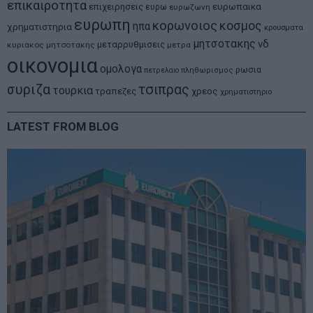
επικαιροτητα
ευρωπαικα
επιχειρησεις
ευρω
ευρωζωνη
ευρωπη
κορωνοιος
κοσμος
ηπα
χρηματιστηρια
κρουσματα
μητσοτακης
νδ
μεταρρυθμισεις
κυριακος μητσοτακης
μετρα
οικονομια
ομολογα
ρωσια
πετρελαιο
πληθωρισμος
συριζα
τσιπρας
τουρκια
τραπεζες
χρεος
χρηματιστηριο
LATEST FROM BLOG