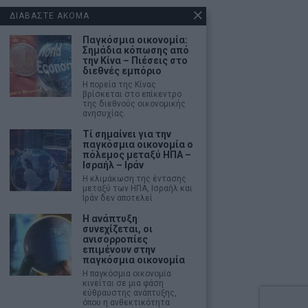
ΔΙΑΒΑΣΤΕ ΑΚΟΜΑ
Παγκόσμια οικονομία:
Σημάδια κόπωσης από
την Κίνα – Πιέσεις στο
διεθνές εμπόριο
Η πορεία της Κίνας
βρίσκεται στο επίκεντρο
της διεθνούς οικονομικής
ανησυχίας.
Τί σημαίνει για την
παγκόσμια οικονομία ο
πόλεμος μεταξύ ΗΠΑ –
Ισραήλ – Ιράν
Η κλιμάκωση της έντασης
μεταξύ των ΗΠΑ, Ισραήλ και
Ιράν δεν αποτελεί
Η ανάπτυξη
συνεχίζεται, οι
ανισορροπίες
επιμένουν στην
παγκόσμια οικονομία
Η παγκόσμια οικονομία
κινείται σε μια φάση
εύθραυστης ανάπτυξης,
όπου η ανθεκτικότητα