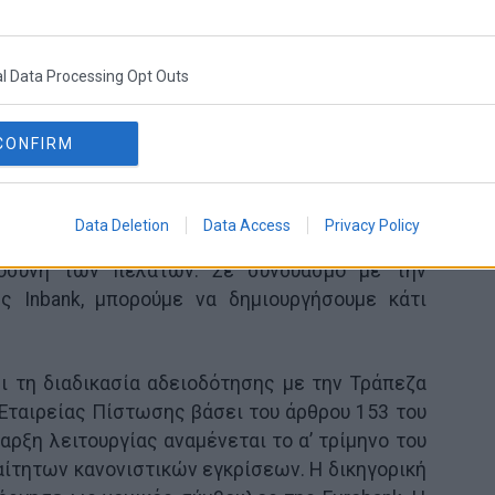
l Data Processing Opt Outs
 Σύμβουλος της
Inbank
, δήλωσε: «Η ανάπτυξη
CONFIRM
δότησης γύρω από οικοσυστήματα εμπόρων
ο της στρατηγικής της Inbank από την πρώτη
α ελκυστική αγορά και η Eurobank είναι ο
Data Deletion
Data Access
Privacy Policy
 με την τοπική αξιοπιστία, τη στρατηγική
τοσύνη των πελατών. Σε συνδυασμό με την
ς Inbank, μπορούμε να δημιουργήσουμε κάτι
ι τη διαδικασία αδειοδότησης με την Τράπεζα
 Εταιρείας Πίστωσης βάσει του άρθρου 153 του
αρξη λειτουργίας αναμένεται το α’ τρίμηνο του
αίτητων κανονιστικών εγκρίσεων. Η δικηγορική