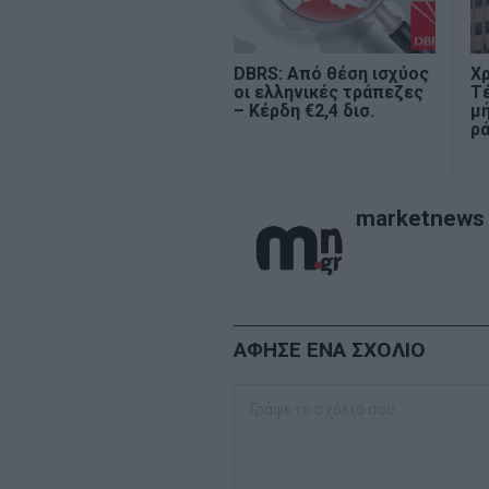
DBRS: Από θέση ισχύος
Χρ
οι ελληνικές τράπεζες
Τ
– Κέρδη €2,4 δισ.
μή
ρά
marketnews
ΑΦΗΣΕ ΕΝΑ ΣΧΟΛΙΟ