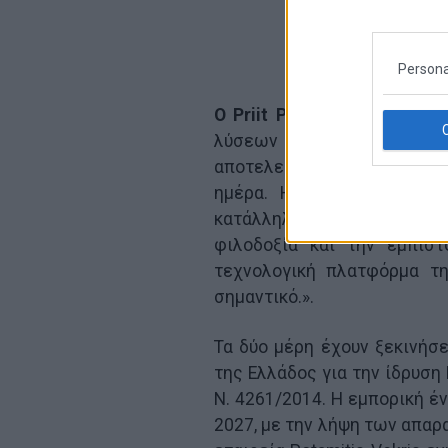
Persona
Ο
Priit
P
õ
ldoja
, Διευθύνων
λύσεων embedded χρηματο
αποτελεί κεντρικό στοιχεί
ημέρα. Η Ελλάδα είναι μι
κατάλληλος συνεργάτης —
φιλοδοξία και την εμπισ
τεχνολογική πλατφόρμα τη
σημαντικό.».
Τα δύο μέρη έχουν ξεκινήσε
της Ελλάδος για την ίδρυση
Ν. 4261/2014. Η εμπορική έν
2027, με την λήψη των απαρ