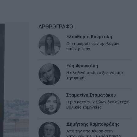
ΑΡΘΡΟΓΡΑΦΟΙ
Ελευθερία Κούρταλη
Οι «τιμωροί» των ομολόγων
επέστρεψαν
Εύη Φραγκάκη
Η αληθινή παιδεία ξεκινά από
την ψυχή…
Σταματίνα Σταματάκου
Η βία κατά των ζώων δεν αντέχει
βολικές ερμηνείες
Δημήτρης Καμπουράκης
Από την αποθέωση στην
καταγγελία: Η Ελλάδα πάντα