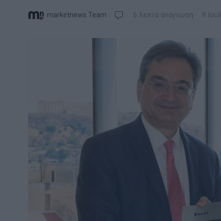
marketnews Team
6 λεπτά ανάγνωση
9 Ιου