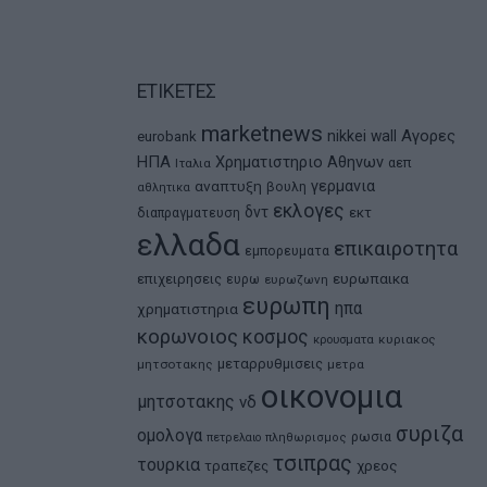
ΕΤΙΚΕΤΕΣ
marketnews
Αγορες
nikkei
wall
eurobank
ΗΠΑ
Χρηματιστηριο Αθηνων
αεπ
Ιταλια
αναπτυξη
γερμανια
βουλη
αθλητικα
εκλογες
δντ
εκτ
διαπραγματευση
ελλαδα
επικαιροτητα
εμπορευματα
ευρωπαικα
επιχειρησεις
ευρω
ευρωζωνη
ευρωπη
ηπα
χρηματιστηρια
κορωνοιος
κοσμος
κρουσματα
κυριακος
μεταρρυθμισεις
μητσοτακης
μετρα
οικονομια
μητσοτακης
νδ
συριζα
ομολογα
ρωσια
πετρελαιο
πληθωρισμος
τσιπρας
τουρκια
τραπεζες
χρεος