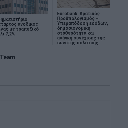
Eurobank: Κρατικός
Προϋπολογισμός –
ηματιστήριο:
Υπεραπόδοση εσόδων,
έταρτος ανοδικός
δημοσιονομική
νας με τραπεζικό
σταθερότητα και
λι 7,2%
ανάγκη συνέχισης της
συνετής πολιτικής
 Team