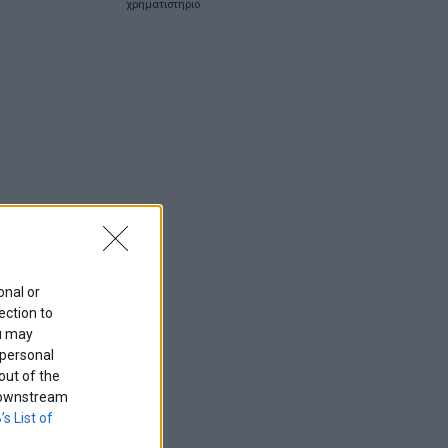
χρηματιστηριο
onal or
ection to
ou may
 personal
out of the
f downstream
’s List of