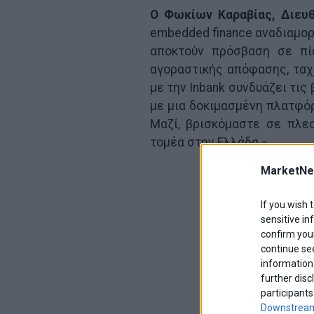
Ο Φωκίων Καραβίας, Διευ
embedded finance αναδιαμορ
αποκτούν πρόσβαση σε πί
αγοραστικής απόφασης, ταχ
με την Inbank συνδυάζει τις
με μια δοκιμασμένη πλατφόρ
Μαζί, βρισκόμαστε σε πλε
τομέα στην Ελλάδα.».
MarketNe
If you wish 
sensitive in
confirm your
continue se
information 
further disc
participants
Downstream