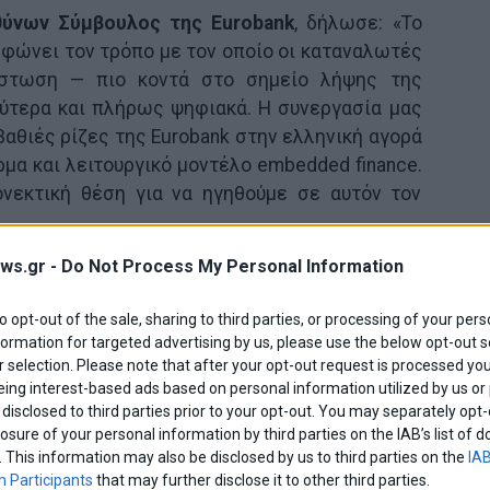
θύνων Σύμβουλος της
Eurobank
, δήλωσε: «Το
φώνει τον τρόπο με τον οποίο οι καταναλωτές
στωση — πιο κοντά στο σημείο λήψης της
ύτερα και πλήρως ψηφιακά. Η συνεργασία μας
 βαθιές ρίζες της Eurobank στην ελληνική αγορά
μα και λειτουργικό μοντέλο embedded finance.
ονεκτική θέση για να ηγηθούμε σε αυτόν τον
ws.gr -
Do Not Process My Personal Information
to opt-out of the sale, sharing to third parties, or processing of your pers
formation for targeted advertising by us, please use the below opt-out s
 selection. Please note that after your opt-out request is processed y
eing interest-based ads based on personal information utilized by us or
disclosed to third parties prior to your opt-out. You may separately opt-
losure of your personal information by third parties on the IAB’s list o
. This information may also be disclosed by us to third parties on the
IAB
 Participants
that may further disclose it to other third parties.