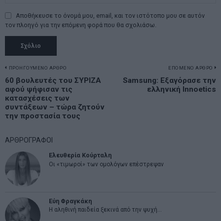
Αποθήκευσε το όνομά μου, email, και τον ιστότοπο μου σε αυτόν
τον πλοηγό για την επόμενη φορά που θα σχολιάσω.
Πλοήγηση
ΠΡΟΗΓΟΥΜΕΝΟ ΑΡΘΡΟ
ΕΠΟΜΕΝΟ ΑΡΘΡΟ
Previous
60 βουλευτές του ΣΥΡΙΖΑ
Samsung: Εξαγόρασε την
N
άρθρων
αφού ψήφισαν τις
ελληνική Innoetics
post:
p
κατασχέσεις των
συντάξεων – τώρα ζητούν
την προστασία τους
ΑΡΘΡΟΓΡΑΦΟΙ
Ελευθερία Κούρταλη
Οι «τιμωροί» των ομολόγων επέστρεψαν
Εύη Φραγκάκη
Η αληθινή παιδεία ξεκινά από την ψυχή…