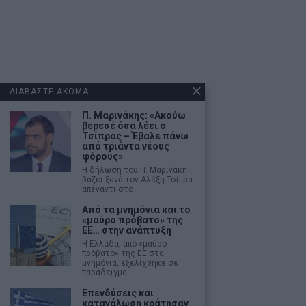
ΔΙΑΒΑΣΤΕ ΑΚΟΜΑ
Π. Μαρινάκης: «Ακούω
βερεσέ όσα λέει ο
Τσίπρας – Έβαλε πάνω
από τριάντα νέους
φόρους»
Η δήλωση του Π. Μαρινάκη
βάζει ξανά τον Αλέξη Τσίπρα
απέναντι στο
Από τα μνημόνια και το
«μαύρο πρόβατο» της
ΕΕ… στην ανάπτυξη
Η Ελλάδα, από «μαύρο
πρόβατο» της ΕΕ στα
μνημόνια, εξελίχθηκε σε
παράδειγμα
Επενδύσεις και
κατανάλωση κράτησαν