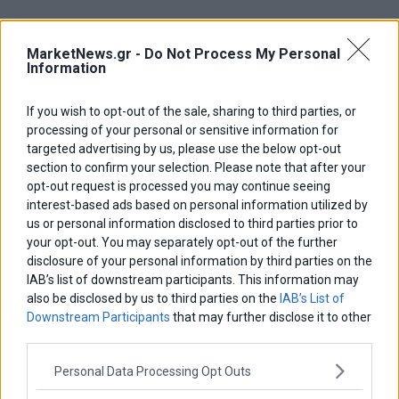
marketnews
Αγορες
ΗΠΑ
nikkei
wall
eurobank
Ιταλια
Χρηματιστηριο Αθηνων
αναπτυξη
γερμανια
αεπ
βουλη
MarketNews.gr -
Do Not Process My Personal
αθλητικα
Information
ελλαδα
εκλογες
δντ
εκτ
διαπραγματευση
εμπορευματα
επικαιροτητα
ευρωπαικα
επιχειρησεις
ευρω
ευρωζωνη
If you wish to opt-out of the sale, sharing to third parties, or
ευρωπη
κορωνοιος
processing of your personal or sensitive information for
κοσμος
ηπα
χρηματιστηρια
κρουσματα
targeted advertising by us, please use the below opt-out
μητσοτακης
νδ
μεταρρυθμισεις
κυριακος μητσοτακης
μετρα
section to confirm your selection. Please note that after your
οικονομια
opt-out request is processed you may continue seeing
ομολογα
ρωσια
πετρελαιο
πληθωρισμος
interest-based ads based on personal information utilized by
συριζα
τσιπρας
τουρκια
τραπεζες
χρεος
χρηματιστηριο
us or personal information disclosed to third parties prior to
your opt-out. You may separately opt-out of the further
LATEST FROM BLOG
disclosure of your personal information by third parties on the
IAB’s list of downstream participants. This information may
also be disclosed by us to third parties on the
IAB’s List of
Downstream Participants
that may further disclose it to other
third parties.
Personal Data Processing Opt Outs