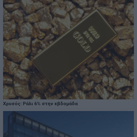
Χρυσός: Ράλι 6% στην εβδομάδα