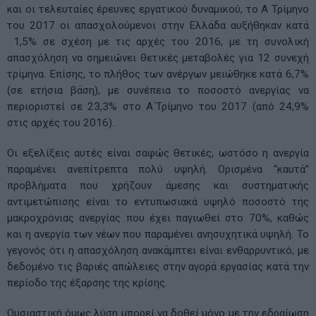
και οι τελευταίες έρευνες εργατικού δυναμικού, το Α Τρίμηνο
του 2017 οι απασχολούμενοι στην Ελλάδα αυξήθηκαν κατά
1,5% σε σχέση με τις αρχές του 2016, με τη συνολική
απασχόληση να σημειώνει θετικές μεταβολές για 12 συνεχή
τρίμηνα. Επίσης, το πλήθος των ανέργων μειώθηκε κατά 6,7%
(σε ετήσια βάση), με συνέπεια το ποσοστό ανεργίας να
περιοριστεί σε 23,3% στο Α΄Τρίμηνο του 2017 (από 24,9%
στις αρχές του 2016).
Οι εξελίξεις αυτές είναι σαφώς θετικές, ωστόσο η ανεργία
παραμένει ανεπίτρεπτα πολύ υψηλή. Ορισμένα “καυτά”
προβλήματα που χρήζουν άμεσης και συστηματικής
αντιμετώπισης είναι το εντυπωσιακά υψηλό ποσοστό της
μακροχρόνιας ανεργίας που έχει παγιωθεί στο 70%, καθώς
και η ανεργία των νέων που παραμένει ανησυχητικά υψηλή. Το
γεγονός ότι η απασχόληση ανακάμπτει είναι ενθαρρυντικό, με
δεδομένο τις βαριές απώλειες στην αγορά εργασίας κατά την
περίοδο της έξαρσης της κρίσης.
Ουσιαστική όμως λύση μπορεί να δοθεί μόνο με την εδραίωση