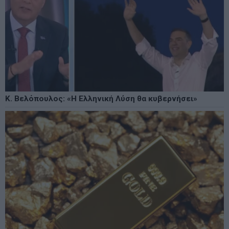
Κ. Βελόπουλος: «Η Ελληνική Λύση θα κυβερνήσει»