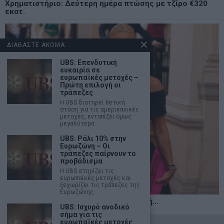
Χρηματιστήριο: Δεύτερη ημέρα πτώσης με τζίρο €320
εκατ.
ΔΙΑΒΑΣΤΕ ΑΚΟΜΑ
UBS: Επενδυτική
ευκαιρία σε
ευρωπαϊκές μετοχές –
Πρώτη επιλογή οι
τράπεζες
Η UBS διατηρεί θετική
στάση για τις αμερικανικές
μετοχές, εντοπίζει όμως
μεγαλύτερα
UBS: Ράλι 10% στην
Ευρωζώνη – Οι
τράπεζες παίρνουν το
προβάδισμα
Η UBS στηρίζει τις
ευρωπαϊκές μετοχές και
ξεχωρίζει τις τράπεζες της
Ευρωζώνης.
Η αληθινή παιδεία ξεκινά από την ψυχή…
UBS: Ισχυρό ανοδικό
σήμα για τις
ευρωπαϊκές μετοχές