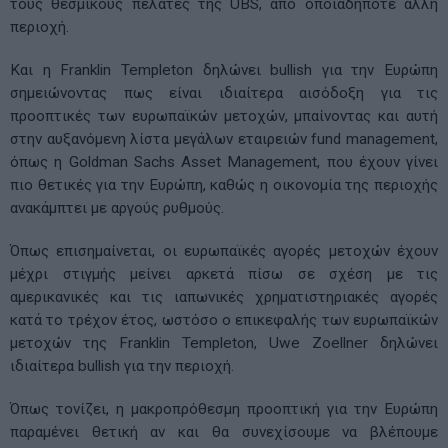
τους θεσμικούς πελάτες της UBS, από οποιαδήποτε άλλη
περιοχή.
Και η Franklin Templeton δηλώνει bullish για την Ευρώπη
σημειώνοντας πως είναι ιδιαίτερα αισόδοξη για τις
προοπτικές των ευρωπαϊκών μετοχών, μπαίνοντας και αυτή
στην αυξανόμενη λίστα μεγάλων εταιρειών fund management,
όπως η Goldman Sachs Asset Management, που έχουν γίνει
πιο θετικές για την Ευρώπη, καθώς η οικονομία της περιοχής
ανακάμπτει με αργούς ρυθμούς.
Όπως επισημαίνεται, οι ευρωπαϊκές αγορές μετοχών έχουν
μέχρι στιγμής μείνει αρκετά πίσω σε σχέση με τις
αμερικανικές και τις ιαπωνικές χρηματιστηριακές αγορές
κατά το τρέχον έτος, ωστόσο ο επικεφαλής των ευρωπαϊκών
μετοχών της Franklin Templeton, Uwe Zoellner δηλώνει
ιδιαίτερα bullish για την περιοχή.
Όπως τονίζει, η μακροπρόθεσμη προοπτική για την Ευρώπη
παραμένει θετική αν και θα συνεχίσουμε να βλέπουμε