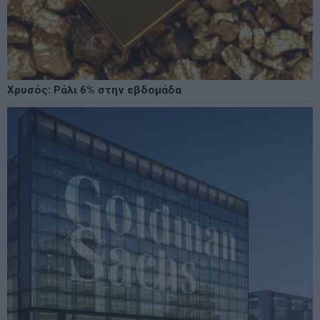
Χρυσός: Ράλι 6% στην εβδομάδα