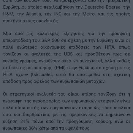
60% των εσόδων τους να προέρχονται από την ηπειρωτική
Ευρώπη, οι οποίες περιλαμβάνουν την Deutsche Boerse, την
H&M, την Atlantia, την ING και την Metro, και τις οποίες
συστήνει στους επενδυτές.
Μια από τις καλύτερες εξηγήσεις για την πρόσφατη
υπεραπόδοση του S&P 500 σε σχέση με την Ευρώπη είναι οι
πολύ ανώτερες οικονομικές επιδόσεις των ΗΠΑ, όπως
τονίζουν οι αναλυτές της UBS και προσθέτουν πως σε
γενικές γραμμές, αναμένουν αυτό να συνεχιστεί, αλλά καθώς
οι δείκτες μεταποίησης (PMI) στην Ευρώπη σε σχέση με τις
ΗΠΑ έχουν βελτιωθεί, αυτό θα αποτιμηθεί στη σχετική
απόδοση προς όφελος των ευρωπαϊκών μετοχών.
Οι στρατηγικοί αναλυτές του οίκου επίσης τονίζουν ότι η
ανάκαμψη της κερδοφορίας των ευρωπαϊκών εταιρειών είναι
πολύ πίσω αυτής των αμερικάνικων εταιρειών, τόσο κυκλικά
όσο και διαρθρωτικά, με τις αμερικάνικες να σημειώνουν
αύξηση 21% πάνω από την προηγούμενη κορυφή, ενώ οι
ευρωπαϊκές 36% κάτω από τα υψηλά τους.