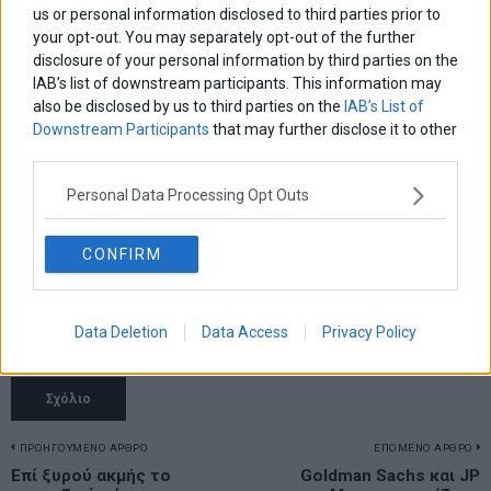
us or personal information disclosed to third parties prior to
your opt-out. You may separately opt-out of the further
disclosure of your personal information by third parties on the
IAB’s list of downstream participants. This information may
also be disclosed by us to third parties on the
IAB’s List of
Downstream Participants
that may further disclose it to other
third parties.
Personal Data Processing Opt Outs
CONFIRM
Data Deletion
Data Access
Privacy Policy
Αποθήκευσε το όνομά μου, email, και τον ιστότοπο μου σε αυτόν
τον πλοηγό για την επόμενη φορά που θα σχολιάσω.
Πλοήγηση
ΠΡΟΗΓΟΥΜΕΝΟ ΑΡΘΡΟ
ΕΠΟΜΕΝΟ ΑΡΘΡΟ
Previous
Επί ξυρού ακμής το
Goldman Sachs και JP
N