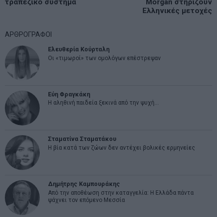
άρθρων
τραπεζικό σύστημα
Morgan στηρίζουν
post:
p
Ελληνικές μετοχές
ΑΡΘΡΟΓΡΑΦΟΙ
Ελευθερία Κούρταλη
Οι «τιμωροί» των ομολόγων επέστρεψαν
Εύη Φραγκάκη
Η αληθινή παιδεία ξεκινά από την ψυχή…
Σταματίνα Σταματάκου
Η βία κατά των ζώων δεν αντέχει βολικές ερμηνείες
Δημήτρης Καμπουράκης
Από την αποθέωση στην καταγγελία: Η Ελλάδα πάντα
ψάχνει τον επόμενο Μεσσία