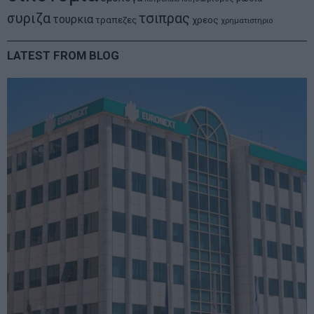
συριζα
τσιπρας
τουρκια
τραπεζες
χρεος
χρηματιστηριο
LATEST FROM BLOG