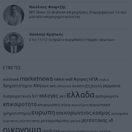
Νικόλαος Φουρτζής
MIT Sloan: Οι AI-driven επιχειρήσεις διαμορφώνουν το νέο
μοντέλο επιχειρηματικότητας
Θανάσης Κρητικός
Στις 11/12 το πρώτο ευρωπαϊκό ντέρμπι «αιωνίων»
ΕΤΙΚΕΤΕΣ
marketnews
Αγορες
ΗΠΑ
nikkei
wall
eurobank
Ιταλια
Χρηματιστηριο Αθηνων
αναπτυξη
γερμανια
αεπ
βουλη
αθλητικα
ελλαδα
εκλογες
δντ
εκτ
διαπραγματευση
εμπορευματα
επικαιροτητα
ευρωπαικα
επιχειρησεις
ευρω
ευρωζωνη
ευρωπη
κορωνοιος
κοσμος
ηπα
χρηματιστηρια
κρουσματα
μητσοτακης
νδ
μεταρρυθμισεις
κυριακος μητσοτακης
μετρα
οικονομια
ομολογα
ρωσια
πετρελαιο
πληθωρισμος