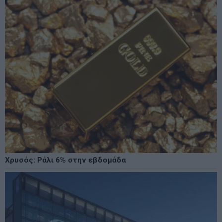
Χρυσός: Ράλι 6% στην εβδομάδα