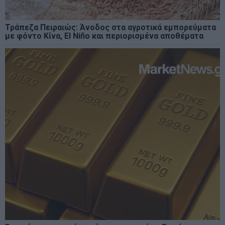
Τράπεζα Πειραιώς: Άνοδος στα αγροτικά εμπορεύματα
με φόντο Κίνα, El Niño και περιορισμένα αποθέματα