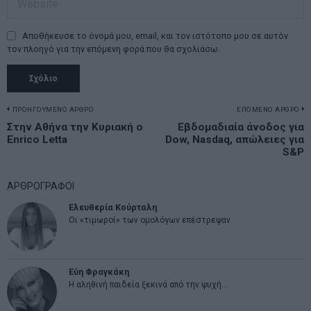
Αποθήκευσε το όνομά μου, email, και τον ιστότοπο μου σε αυτόν
τον πλοηγό για την επόμενη φορά που θα σχολιάσω.
Πλοήγηση
ΠΡΟΗΓΟΥΜΕΝΟ ΑΡΘΡΟ
ΕΠΟΜΕΝΟ ΑΡΘΡΟ
Previous
Στην Αθήνα την Κυριακή ο
Εβδομαδιαία άνοδος για
N
άρθρων
Enrico Letta
Dow, Nasdaq, απώλειες για
post:
p
S&P
ΑΡΘΡΟΓΡΑΦΟΙ
Ελευθερία Κούρταλη
Οι «τιμωροί» των ομολόγων επέστρεψαν
Εύη Φραγκάκη
Η αληθινή παιδεία ξεκινά από την ψυχή…