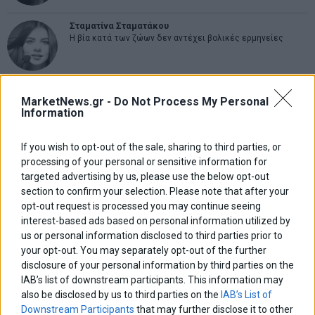
Σταματίνα Σταματάκου
Η βία κατά των ζώων δεν αντέχει βολικές ερμηνείες
Δημήτρης Καμπουράκης
MarketNews.gr -
Do Not Process My Personal
Από την αποθέωση στην καταγγελία: Η Ελλάδα πάντα
Information
ψάχνει τον επόμενο Μεσσία
If you wish to opt-out of the sale, sharing to third parties, or
Νικόλαος Φουρτζής
processing of your personal or sensitive information for
MIT Sloan: Οι AI-driven επιχειρήσεις διαμορφώνουν το νέο
targeted advertising by us, please use the below opt-out
μοντέλο επιχειρηματικότητας
section to confirm your selection. Please note that after your
opt-out request is processed you may continue seeing
interest-based ads based on personal information utilized by
Θανάσης Κρητικός
Στις 11/12 το πρώτο ευρωπαϊκό ντέρμπι «αιωνίων»
us or personal information disclosed to third parties prior to
your opt-out. You may separately opt-out of the further
disclosure of your personal information by third parties on the
IAB’s list of downstream participants. This information may
also be disclosed by us to third parties on the
IAB’s List of
ΕΤΙΚΕΤΕΣ
Downstream Participants
that may further disclose it to other