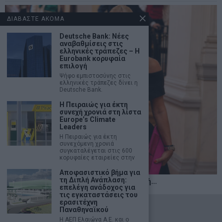
ΔΙΑΒΑΣΤΕ ΑΚΟΜΑ
Deutsche Bank: Νέες
αναβαθμίσεις στις
ελληνικές τράπεζες – Η
Eurobank κορυφαία
επιλογή
Ψήφο εμπιστοσύνης στις
ελληνικές τράπεζες δίνει η
Deutsche Bank.
H Πειραιώς για έκτη
συνεχή χρονιά στη λίστα
Europe’s Climate
Leaders
Η Πειραιώς για έκτη
συνεχόμενη χρονιά
συγκαταλέγεται στις 600
κορυφαίες εταιρείες στην
Αποφασιστικό βήμα για
τη Διπλή Ανάπλαση:
Η αληθινή παιδεία ξεκινά από την ψυχή…
επελέγη ανάδοχος για
τις εγκαταστάσεις του
ερασιτέχνη
©
2026
- marketnews.gr - All Rights Reserved
Παναθηναϊκού
Η ΑΕΠ Ελαιώνα Α.Ε. και ο