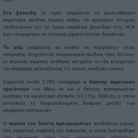
Στα βοοειδή
, οι τιμές αναμένεται να ακολουθήσουν
περαιτέρω ανοδική πορεία, καθώς τα πρόσφατα στοιχεία
υποδηλώνουν ότι το ζωικό κεφάλαιο βοοειδών στις ΗΠΑ
έχει υποχωρήσει σε ιστορικά χαμηλά πολλών δεκαετιών.
Το ρύζι
αναμένεται να κινηθεί σε περιβάλλον ήπιας
σύσφιγξης, στηρίζοντας συγκρατημένη ανοδική τάση. Ωστόσο,
οι ευνοϊκές καιρικές συνθήκες εκτιμάται ότι θα ενισχύσουν
την παραγωγή, μετριάζοντας τις όποιες ανοδικές πιέσεις.
Σημαντική άνοδο 2,78% κατέγραψε
ο δείκτης αγροτικών
προϊόντων
τον Μάϊο, αν και ο δείκτης εμπορευμάτων
κινήθηκε σε υψηλότερα επίπεδα (+5,11%). Εξέλιξη, η οποία
αντανακλά τη διαφοροποιημένη δυναμική μεταξύ των
επιμέρους κατηγοριών.
Η
πορεία του δείκτη εμπορευμάτων
αποδίδεται κυρίως
στη σημαντική συμβολή της ενέργειας, η οποία διατηρήθηκε
στο επίκεντρο λόγω των γεωπολιτικών εξελίξεων.