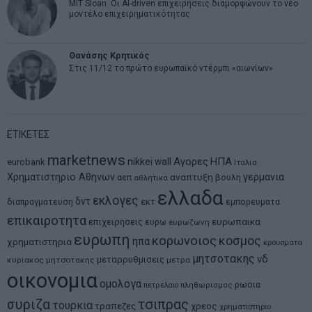
MIT Sloan: Οι AI-driven επιχειρήσεις διαμορφώνουν το νέο
μοντέλο επιχειρηματικότητας
Θανάσης Κρητικός
Στις 11/12 το πρώτο ευρωπαϊκό ντέρμπι «αιωνίων»
ΕΤΙΚΕΤΕΣ
marketnews
Αγορες
ΗΠΑ
nikkei
wall
eurobank
Ιταλια
Χρηματιστηριο Αθηνων
αναπτυξη
γερμανια
αεπ
βουλη
αθλητικα
ελλαδα
εκλογες
δντ
εκτ
διαπραγματευση
εμπορευματα
επικαιροτητα
ευρωπαικα
επιχειρησεις
ευρω
ευρωζωνη
ευρωπη
κορωνοιος
κοσμος
ηπα
χρηματιστηρια
κρουσματα
μητσοτακης
νδ
μεταρρυθμισεις
κυριακος μητσοτακης
μετρα
οικονομια
ομολογα
ρωσια
πετρελαιο
πληθωρισμος
συριζα
τσιπρας
τουρκια
τραπεζες
χρεος
χρηματιστηριο