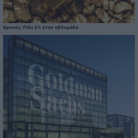
Χρυσός: Ράλι 6% στην εβδομάδα