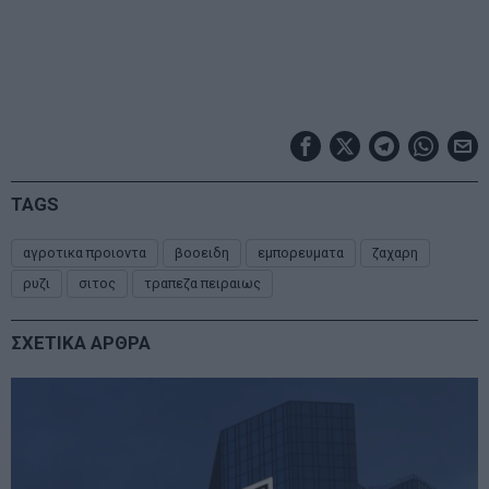
TAGS
αγροτικα προιοντα
βοοειδη
εμπορευματα
ζαχαρη
ρυζι
σιτος
τραπεζα πειραιως
ΣΧΕΤΙΚΑ ΑΡΘΡΑ