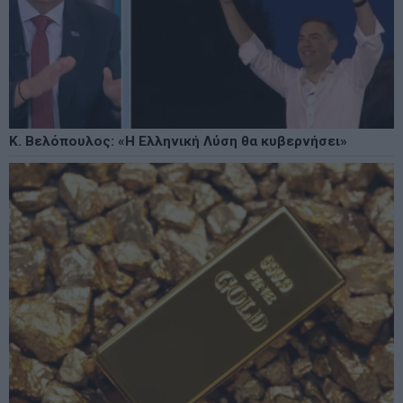
Κ. Βελόπουλος: «Η Ελληνική Λύση θα κυβερνήσει»