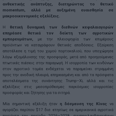
ανθεκτικής ανάπτυξης, διατηρώντας το θετικό
momentum, αλλά με αυξημένη ευαισθησία σε
μακροοικονομικές εξελίξεις.
Η
θετική δυναμική των διεθνών κεφαλαιαγορών
επηρέασε θετικά τον δείκτη των αγροτικών
εμπορευμάτων,
με την πλειοψηφία των επιμέρους
προϊόντων να καταγράφουν θετικές αποδόσεις. Εξαίρεση
αποτέλεσε η τιμή του χυμού πορτοκαλιού, που υποχώρησε
λόγω εξομάλυνσης της προσφοράς, μετά από προηγούμενες
πτωτικές πιέσεις στην παραγωγή. Η ισορροπία των κινδύνων
στον αγροτικό τομέα ενδέχεται να παραμείνει στραμμένη
προς την ανοδική πλευρά, επηρεασμένη και από τα πρόσφατα
αποτελέσματα της συνάντησης Trump–Xi, αλλά και τις
εξελίξεις στις μεσοπρόθεσμες παγκόσμιες ισορροπίες
προσφοράς και ζήτησης για τα σιτηρά.
Μία σημαντική εξέλιξη ήταν
η δέσμευση της Κίνας
να
αγοράζει περίπου $17 δισ. ετησίως σε αμερικανικά αγροτικά
προϊόντα την περίοδο 2026–2028, συμπεριλαμβανομένων