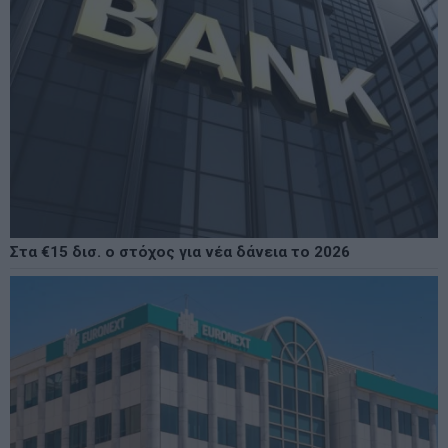
Στα €15 δισ. ο στόχος για νέα δάνεια το 2026