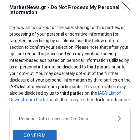
μοντέλο επιχειρηματικότητας
MarketNews.gr -
Do Not Process My Personal
Information
Θανάσης Κρητικός
If you wish to opt-out of the sale, sharing to third parties, or
Στις 11/12 το πρώτο ευρωπαϊκό ντέρμπι «αιωνίων»
processing of your personal or sensitive information for
targeted advertising by us, please use the below opt-out
section to confirm your selection. Please note that after your
opt-out request is processed you may continue seeing
ΕΤΙΚΕΤΕΣ
interest-based ads based on personal information utilized by
us or personal information disclosed to third parties prior to
marketnews
Αγορες
ΗΠΑ
nikkei
wall
eurobank
Ιταλια
your opt-out. You may separately opt-out of the further
Χρηματιστηριο Αθηνων
αναπτυξη
γερμανια
αεπ
βουλη
αθλητικα
disclosure of your personal information by third parties on the
ελλαδα
IAB’s list of downstream participants. This information may
εκλογες
δντ
εκτ
διαπραγματευση
εμπορευματα
also be disclosed by us to third parties on the
IAB’s List of
επικαιροτητα
ευρωπαικα
επιχειρησεις
ευρω
ευρωζωνη
Downstream Participants
that may further disclose it to other
ευρωπη
κορωνοιος
κοσμος
ηπα
χρηματιστηρια
third parties.
κρουσματα
μητσοτακης
νδ
μεταρρυθμισεις
κυριακος μητσοτακης
μετρα
Personal Data Processing Opt Outs
οικονομια
ομολογα
ρωσια
πετρελαιο
πληθωρισμος
συριζα
τσιπρας
τουρκια
τραπεζες
χρεος
CONFIRM
χρηματιστηριο