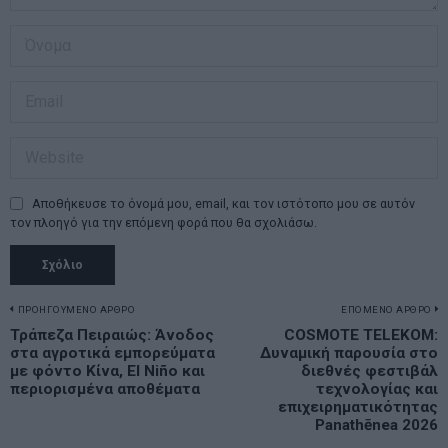
Αποθήκευσε το όνομά μου, email, και τον ιστότοπο μου σε αυτόν
τον πλοηγό για την επόμενη φορά που θα σχολιάσω.
Πλοήγηση
ΠΡΟΗΓΟΥΜΕΝΟ ΑΡΘΡΟ
ΕΠΟΜΕΝΟ ΑΡΘΡΟ
Previous
Τράπεζα Πειραιώς: Άνοδος
COSMOTE TELEKOM:
N
άρθρων
στα αγροτικά εμπορεύματα
Δυναμική παρουσία στο
post:
p
με φόντο Κίνα, El Niño και
διεθνές φεστιβάλ
περιορισμένα αποθέματα
τεχνολογίας και
επιχειρηματικότητας
Panathēnea 2026