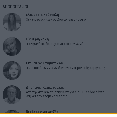
ΑΡΘΡΟΓΡΑΦΟΙ
Ελευθερία Κούρταλη
Οι «τιμωροί» των ομολόγων επέστρεψαν
Εύη Φραγκάκη
Η αληθινή παιδεία ξεκινά από την ψυχή…
Σταματίνα Σταματάκου
Η βία κατά των ζώων δεν αντέχει βολικές ερμηνείες
Δημήτρης Καμπουράκης
Από την αποθέωση στην καταγγελία: Η Ελλάδα πάντα
ψάχνει τον επόμενο Μεσσία
Νικόλαος Φουρτζής
MIT Sloan: Οι AI-driven επιχειρήσεις διαμορφώνουν το νέο