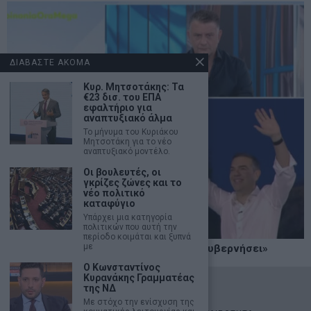
ΔΙΑΒΑΣΤΕ ΑΚΟΜΑ
Κυρ. Μητσοτάκης: Τα
€23 δισ. του ΕΠΑ
εφαλτήριο για
αναπτυξιακό άλμα
Το μήνυμα του Κυριάκου
Μητσοτάκη για το νέο
αναπτυξιακό μοντέλο.
Οι βουλευτές, οι
γκρίζες ζώνες και το
νέο πολιτικό
καταφύγιο
Υπάρχει μια κατηγορία
πολιτικών που αυτή την
περίοδο κοιμάται και ξυπνά
με
Κ. Βελόπουλος: «Η Ελληνική Λύση θα κυβερνήσει»
Ο Κωνσταντίνος
Κυρανάκης Γραμματέας
©
2026
- marketnews.gr - All Rights Reserved
της ΝΔ
Με στόχο την ενίσχυση της