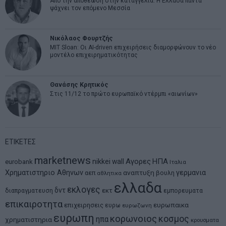
Από την αποθέωση στην καταγγελία: Η Ελλάδα πάντα
ψάχνει τον επόμενο Μεσσία
Νικόλαος Φουρτζής
MIT Sloan: Οι AI-driven επιχειρήσεις διαμορφώνουν το νέο
μοντέλο επιχειρηματικότητας
Θανάσης Κρητικός
Στις 11/12 το πρώτο ευρωπαϊκό ντέρμπι «αιωνίων»
ΕΤΙΚΕΤΕΣ
marketnews
Αγορες
ΗΠΑ
nikkei
wall
eurobank
Ιταλια
Χρηματιστηριο Αθηνων
αναπτυξη
γερμανια
αεπ
βουλη
αθλητικα
ελλαδα
εκλογες
δντ
εκτ
διαπραγματευση
εμπορευματα
επικαιροτητα
ευρωπαικα
επιχειρησεις
ευρω
ευρωζωνη
ευρωπη
κορωνοιος
κοσμος
ηπα
χρηματιστηρια
κρουσματα