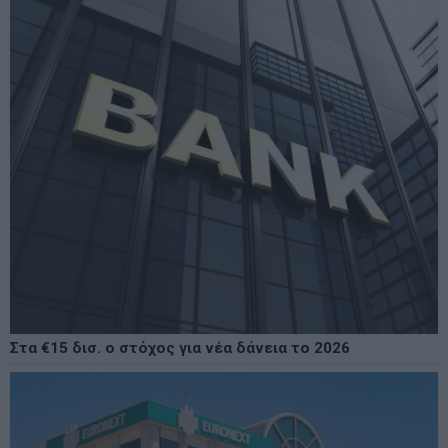
Στα €15 δισ. ο στόχος για νέα δάνεια το 2026