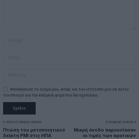
Αποθήκευσε το όνομά μου, email, και τον ιστότοπο μου σε αυτόν
τον πλοηγό για την επόμενη φορά που θα σχολιάσω.
Πλοήγηση
ΠΡΟΗΓΟΥΜΕΝΟ ΑΡΘΡΟ
ΕΠΟΜΕΝΟ ΑΡΘΡΟ
Previous
Πτώση του μεταποιητικού
Μικρή άνοδο παρουσίασαν
N
άρθρων
δείκτη ΡΜΙ στις ΗΠΑ
οι τιμές των κρατικών
post:
p