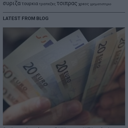
συριζα
τσιπρας
τουρκια
τραπεζες
χρεος
χρηματιστηριο
LATEST FROM BLOG