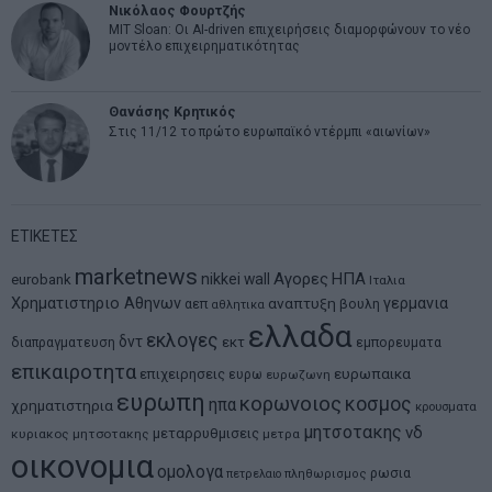
Νικόλαος Φουρτζής
MIT Sloan: Οι AI-driven επιχειρήσεις διαμορφώνουν το νέο
μοντέλο επιχειρηματικότητας
Θανάσης Κρητικός
Στις 11/12 το πρώτο ευρωπαϊκό ντέρμπι «αιωνίων»
ΕΤΙΚΕΤΕΣ
marketnews
Αγορες
ΗΠΑ
nikkei
wall
eurobank
Ιταλια
Χρηματιστηριο Αθηνων
αναπτυξη
γερμανια
αεπ
βουλη
αθλητικα
ελλαδα
εκλογες
δντ
εκτ
διαπραγματευση
εμπορευματα
επικαιροτητα
ευρωπαικα
επιχειρησεις
ευρω
ευρωζωνη
ευρωπη
κορωνοιος
κοσμος
ηπα
χρηματιστηρια
κρουσματα
μητσοτακης
νδ
μεταρρυθμισεις
κυριακος μητσοτακης
μετρα
οικονομια
ομολογα
ρωσια
πετρελαιο
πληθωρισμος