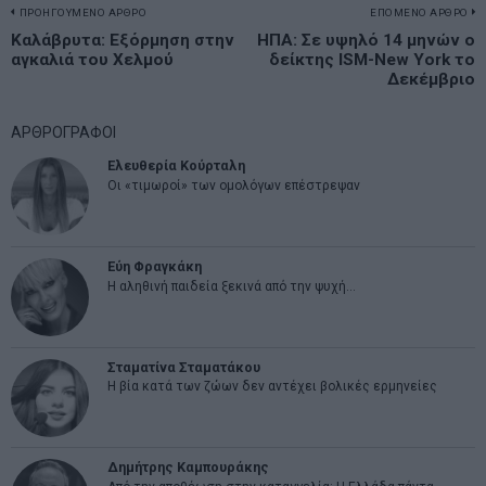
Πλοήγηση
ΠΡΟΗΓΟΥΜΕΝΟ ΑΡΘΡΟ
ΕΠΟΜΕΝΟ ΑΡΘΡΟ
Previous
Καλάβρυτα: Εξόρμηση στην
ΗΠΑ: Σε υψηλό 14 μηνών ο
N
άρθρων
αγκαλιά του Χελμού
δείκτης ISM-New York το
post:
p
Δεκέμβριο
ΑΡΘΡΟΓΡΑΦΟΙ
Ελευθερία Κούρταλη
Οι «τιμωροί» των ομολόγων επέστρεψαν
Εύη Φραγκάκη
Η αληθινή παιδεία ξεκινά από την ψυχή…
Σταματίνα Σταματάκου
Η βία κατά των ζώων δεν αντέχει βολικές ερμηνείες
Δημήτρης Καμπουράκης