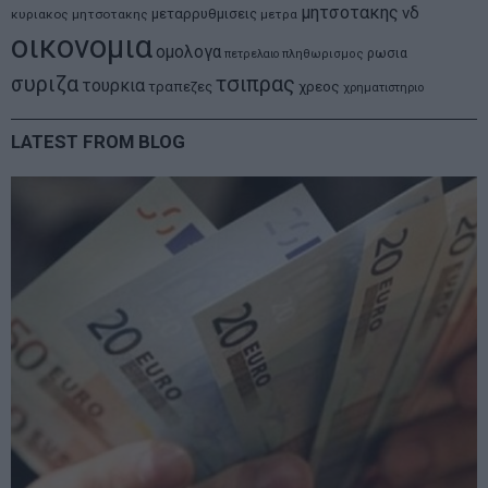
μητσοτακης
νδ
μεταρρυθμισεις
κυριακος μητσοτακης
μετρα
οικονομια
ομολογα
ρωσια
πετρελαιο
πληθωρισμος
συριζα
τσιπρας
τουρκια
τραπεζες
χρεος
χρηματιστηριο
LATEST FROM BLOG