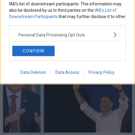
IAB’s list of downstream participants. This information may
also be disclosed by us to third parties on the
IAB’s List of
Downstream Participants
that may further disclose it to other
18η συνεχόμενη χρονιά για τον ΟΤΕ στη διεθνή σειρά
δεικτών FTSE4Good
third parties.
Personal Data Processing Opt Outs
CONFIRM
Data Deletion
Data Access
Privacy Policy