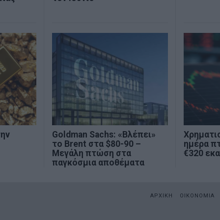
την
Goldman Sachs: «Βλέπει»
Χρηματι
το Brent στα $80-90 –
ημέρα π
Μεγάλη πτώση στα
€320 εκα
παγκόσμια αποθέματα
ΑΡΧΙΚΗ
ΟΙΚΟΝΟΜΙΑ