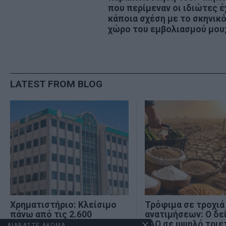
που περίμεναν οι ιδιώτες έ
κάποια σχέση με το σκηνικ
χώρο του εμβολιασμού μου
LATEST FROM BLOG
Χρηματιστήριο: Κλείσιμο
Τρόφιμα σε τροχιά
πάνω από τις 2.600
ανατιμήσεων: Ο δε
μονάδες και νέα θετική
FAO σε υψηλό τριε
ΔΙΑΒΑΣΤΕ ΑΚΟΜΑ