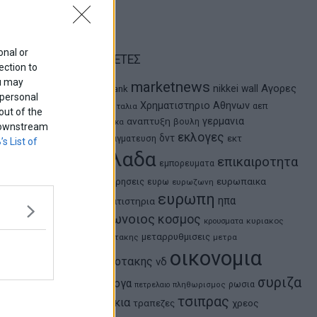
onal or
ΕΤΙΚΕΤΕΣ
ection to
ou may
marketnews
Αγορες
nikkei
wall
eurobank
 personal
ΗΠΑ
Χρηματιστηριο Αθηνων
αεπ
Ιταλια
out of the
αναπτυξη
γερμανια
βουλη
αθλητικα
f downstream
εκλογες
δντ
εκτ
διαπραγματευση
’s List of
ελλαδα
επικαιροτητα
εμπορευματα
ευρωπαικα
επιχειρησεις
ευρω
ευρωζωνη
ευρωπη
ηπα
χρηματιστηρια
κορωνοιος
κοσμος
κρουσματα
κυριακος
μεταρρυθμισεις
μητσοτακης
μετρα
οικονομια
μητσοτακης
νδ
συριζα
ομολογα
ρωσια
πετρελαιο
πληθωρισμος
τσιπρας
τουρκια
τραπεζες
χρεος