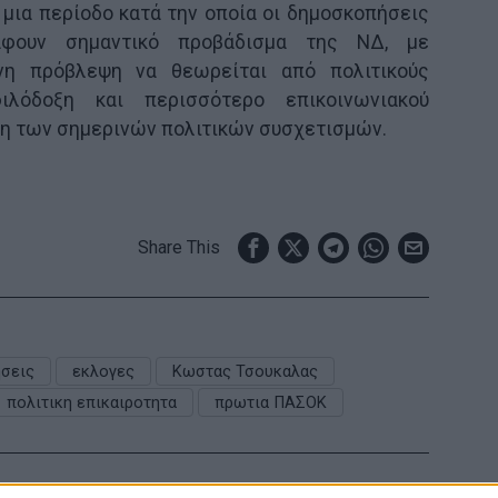
 μια περίοδο κατά την οποία οι δημοσκοπήσεις
άφουν σημαντικό προβάδισμα της ΝΔ, με
νη πρόβλεψη να θεωρείται από πολιτικούς
ιλόδοξη και περισσότερο επικοινωνιακού
η των σημερινών πολιτικών συσχετισμών.
Share This
σεις
εκλογες
Κωστας Τσουκαλας
πολιτικη επικαιροτητα
πρωτια ΠΑΣΟΚ