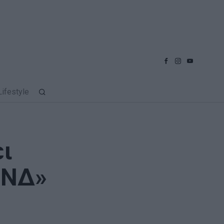
Lifestyle
ει
 ΝΔ»