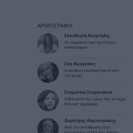
ΑΡΘΡΟΓΡΑΦΟΙ
Ελευθερία Κούρταλη
Οι «τιμωροί» των ομολόγων
επέστρεψαν
Εύη Φραγκάκη
Η αληθινή παιδεία ξεκινά από
την ψυχή…
Σταματίνα Σταματάκου
Η βία κατά των ζώων δεν αντέχει
βολικές ερμηνείες
Δημήτρης Καμπουράκης
Από την αποθέωση στην
καταγγελία: Η Ελλάδα πάντα