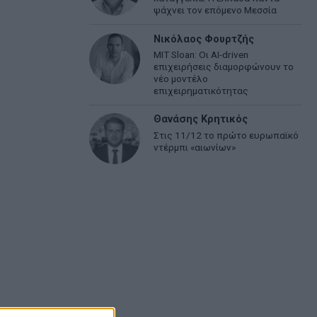
ψάχνει τον επόμενο Μεσσία
Νικόλαος Φουρτζής
MIT Sloan: Οι AI-driven
επιχειρήσεις διαμορφώνουν το
νέο μοντέλο
επιχειρηματικότητας
Θανάσης Κρητικός
Στις 11/12 το πρώτο ευρωπαϊκό
ντέρμπι «αιωνίων»