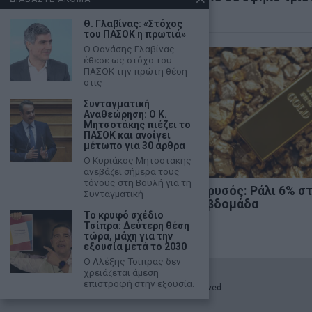
εβδομάδα
Θ. Γλαβίνας: «Στόχος
του ΠΑΣΟΚ η πρωτιά»
Ο Θανάσης Γλαβίνας
έθεσε ως στόχο του
ΠΑΣΟΚ την πρώτη θέση
στις
Συνταγματική
Αναθεώρηση: Ο Κ.
Μητσοτάκης πιέζει το
ΠΑΣΟΚ και ανοίγει
μέτωπο για 30 άρθρα
Ο Κυριάκος Μητσοτάκης
ανεβάζει σήμερα τους
τόνους στη Βουλή για τη
Κ. Βελόπουλος: «Η Ελληνική
Χρυσός: Ράλι 6% σ
Συνταγματική
Λύση θα κυβερνήσει»
εβδομάδα
Το κρυφό σχέδιο
Τσίπρα: Δεύτερη θέση
τώρα, μάχη για την
εξουσία μετά το 2030
Ο Αλέξης Τσίπρας δεν
χρειάζεται άμεση
επιστροφή στην εξουσία.
©
2026
- marketnews.gr - All Rights Reserved