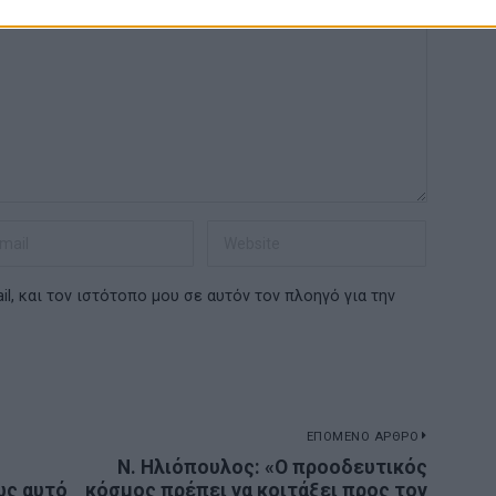
l, και τον ιστότοπο μου σε αυτόν τον πλοηγό για την
ΕΠΟΜΕΝΟ ΑΡΘΡΟ
Ν. Ηλιόπουλος: «Ο προοδευτικός
Next
ως αυτό
κόσμος πρέπει να κοιτάξει προς τον
post: