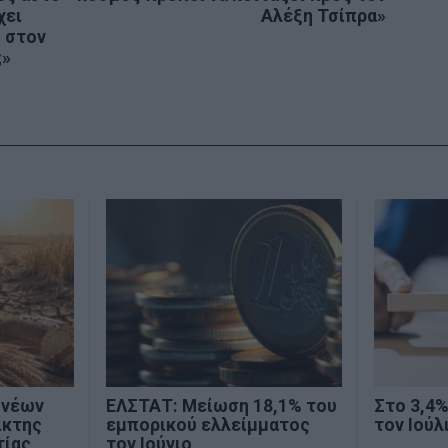
χει
Αλέξη Τσίπρα»
ό στον
;»
 νέων
ΕΛΣΤΑΤ: Μείωση 18,1% του
Στο 3,4
ίκτης
εμπορικού ελλείμματος
τον Ιούλ
τίας
τον Ιούνιο