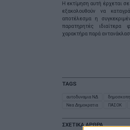
Η εκτίμηση αυτή έρχεται σε
εξακολουθούν να καταγρ
αποτέλεσμα η συγκεκριμέ
παρατηρητές ιδιαίτερα φ
χαρακτήρα παρά αντανάκλασ
TAGS
αυτοδυναμια ΝΔ
δημοσκοπη
Νεα Δημοκρατια
ΠΑΣΟΚ
ΣΧΕΤΙΚΑ ΑΡΘΡΑ