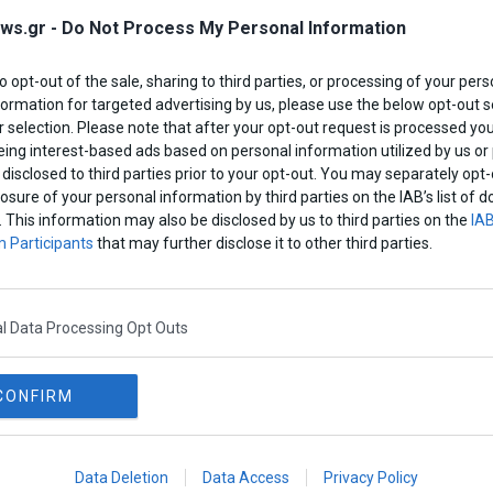
ws.gr -
Do Not Process My Personal Information
to opt-out of the sale, sharing to third parties, or processing of your pers
formation for targeted advertising by us, please use the below opt-out s
 selection. Please note that after your opt-out request is processed y
eing interest-based ads based on personal information utilized by us or
disclosed to third parties prior to your opt-out. You may separately opt-
υνταγματική
Το κρυφό σχέδιο
losure of your personal information by third parties on the IAB’s list o
αθεώρηση: Ο Κ.
Τσίπρα: Δεύτερη θέση
. This information may also be disclosed by us to third parties on the
IAB
ητσοτάκης πιέζει το
τώρα, μάχη για την
 Participants
that may further disclose it to other third parties.
ΣΟΚ και ανοίγει
εξουσία μετά το 2030
τωπο για 30 άρθρα
 Team
l Data Processing Opt Outs
CONFIRM
Data Deletion
Data Access
Privacy Policy