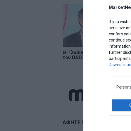
MarketNe
If you wish 
sensitive in
confirm your
continue se
information 
Θ. Γλαβίνας: «Στόχος
Σ
further disc
του ΠΑΣΟΚ η πρωτιά»
Αν
participants
Μ
Downstream
ΠΑ
μέ
marketnews
Persona
ΑΦΗΣΕ ΕΝΑ ΣΧΟΛΙΟ