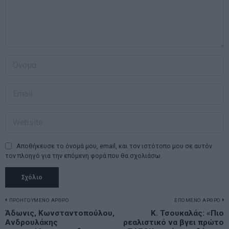
Αποθήκευσε το όνομά μου, email, και τον ιστότοπο μου σε αυτόν
τον πλοηγό για την επόμενη φορά που θα σχολιάσω.
Πλοήγηση
ΠΡΟΗΓΟΥΜΕΝΟ ΑΡΘΡΟ
ΕΠΟΜΕΝΟ ΑΡΘΡΟ
Previous
Άδωνις, Κωνσταντοπούλου,
Κ. Τσουκαλάς: «Πιο
N
άρθρων
Ανδρουλάκης
ρεαλιστικό να βγει πρώτο
post:
p