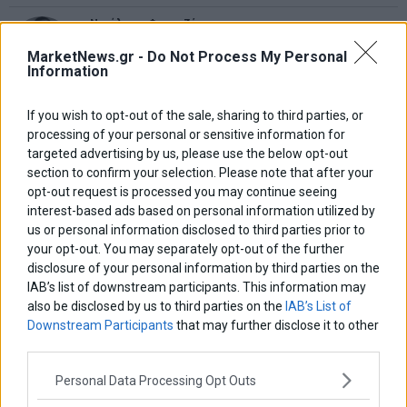
Νικόλαος Φουρτζής
MIT Sloan: Οι AI-driven επιχειρήσεις διαμορφώνουν το νέο
μοντέλο επιχειρηματικότητας
MarketNews.gr -
Do Not Process My Personal
Information
Θανάσης Κρητικός
If you wish to opt-out of the sale, sharing to third parties, or
Στις 11/12 το πρώτο ευρωπαϊκό ντέρμπι «αιωνίων»
processing of your personal or sensitive information for
targeted advertising by us, please use the below opt-out
section to confirm your selection. Please note that after your
opt-out request is processed you may continue seeing
ΕΤΙΚΕΤΕΣ
interest-based ads based on personal information utilized by
us or personal information disclosed to third parties prior to
marketnews
Αγορες
ΗΠΑ
nikkei
wall
eurobank
Ιταλια
your opt-out. You may separately opt-out of the further
Χρηματιστηριο Αθηνων
αναπτυξη
γερμανια
αεπ
βουλη
disclosure of your personal information by third parties on the
αθλητικα
ελλαδα
IAB’s list of downstream participants. This information may
εκλογες
δντ
εκτ
διαπραγματευση
εμπορευματα
also be disclosed by us to third parties on the
IAB’s List of
επικαιροτητα
ευρωπαικα
επιχειρησεις
Downstream Participants
that may further disclose it to other
ευρω
ευρωζωνη
ευρωπη
third parties.
κορωνοιος
κοσμος
ηπα
χρηματιστηρια
κρουσματα
μητσοτακης
νδ
μεταρρυθμισεις
κυριακος μητσοτακης
μετρα
Personal Data Processing Opt Outs
οικονομια
ομολογα
ρωσια
πετρελαιο
πληθωρισμος