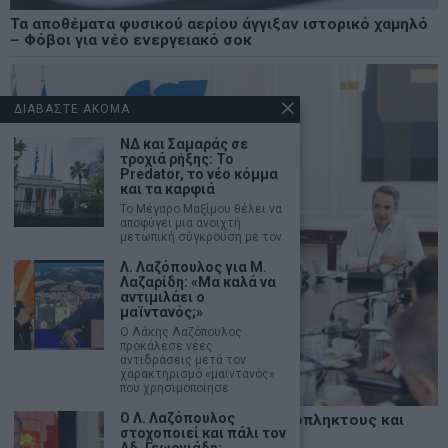
Τα αποθέματα φυσικού αερίου άγγιξαν ιστορικό χαμηλό
– Φόβοι για νέο ενεργειακό σοκ
ΔΙΑΒΑΣΤΕ ΑΚΟΜΑ
ΝΔ και Σαμαράς σε
τροχιά ρήξης: Το
Predator, το νέο κόμμα
και τα καρφιά
Το Μέγαρο Μαξίμου θέλει να
αποφύγει μια ανοιχτή
μετωπική σύγκρουση με τον
Λ. Λαζόπουλος για Μ.
Λαζαρίδη: «Μα καλά να
αντιμιλάει ο
μαϊντανός;»
Ο Λάκης Λαζόπουλος
προκάλεσε νέες
αντιδράσεις μετά τον
χαρακτηρισμό «μαϊντανός»
που χρησιμοποίησε
Ο Λ. Λαζόπουλος
Δυτική Αττική: Άμεση στήριξη σε πυρόπληκτους και
στοχοποιεί και πάλι τον
επιχειρήσεις