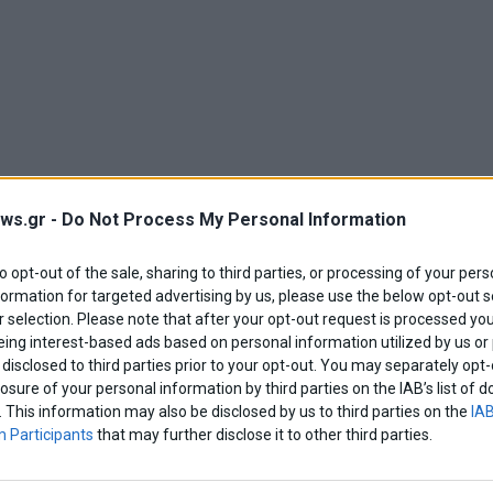
ws.gr -
Do Not Process My Personal Information
to opt-out of the sale, sharing to third parties, or processing of your pers
formation for targeted advertising by us, please use the below opt-out s
 selection. Please note that after your opt-out request is processed y
eing interest-based ads based on personal information utilized by us or
disclosed to third parties prior to your opt-out. You may separately opt-
τευόμενου μάρτυρα με την κωδική ονομασία
losure of your personal information by third parties on the IAB’s list o
ροσήλθε ο βουλευτής της Ελληνικής Λύσης
. This information may also be disclosed by us to third parties on the
IAB
 Participants
that may further disclose it to other third parties.
ρα το ΚΚΕ είχε ξεκαθαρίσει ότι αποχωρεί από
πή για τον Δημήτρη Παπαγγελόπουλο μέχρι να