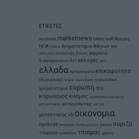
ΕΤΙΚΕΤΕΣ
marketnews
Αγορες
nikkei
wall
eurobank
ΗΠΑ
Χρηματιστηριο Αθηνων
αεπ
Ιταλια
αναπτυξη
γερμανια
βουλη
αθλητικα
εκλογες
δντ
εκτ
διαπραγματευση
ελλαδα
επικαιροτητα
εμπορευματα
ευρωπαικα
επιχειρησεις
ευρω
ευρωζωνη
ευρωπη
ηπα
χρηματιστηρια
κορωνοιος
κοσμος
κρουσματα
κυριακος
μεταρρυθμισεις
μητσοτακης
μετρα
οικονομια
μητσοτακης
νδ
συριζα
ομολογα
ρωσια
πετρελαιο
πληθωρισμος
τσιπρας
τουρκια
τραπεζες
χρεος