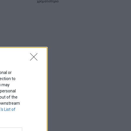
χρηματιστηριο
onal or
ection to
ou may
 personal
out of the
f downstream
’s List of