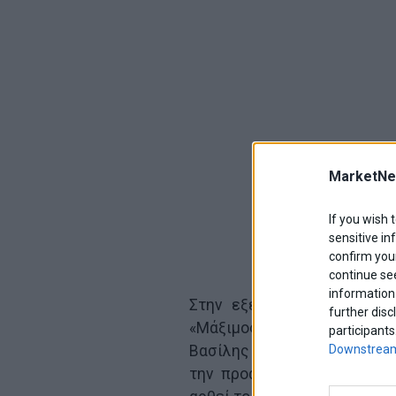
MarketNe
If you wish 
sensitive in
confirm your
continue se
information 
Στην εξέταση του προστα
further disc
«Μάξιμος Σαράφης» δεν π
participants
Downstream
Βασίλης Βιλιάρδος. Νωρίτε
την προανακριτική επιτρο