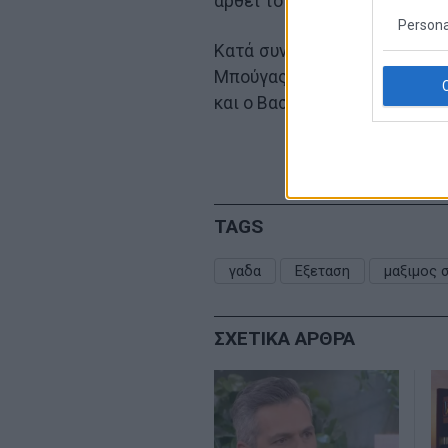
αρθεί το καθεστώς προστασ
Persona
Κατά συνέπεια στη ΓΑΔΑ έχο
Μπούγας, ο Θανάσης Πλεύρη
και ο Βασίλης Κεγκέρογλου 
TAGS
γαδα
Εξεταση
μαξιμος 
ΣΧΕΤΙΚΑ ΑΡΘΡΑ