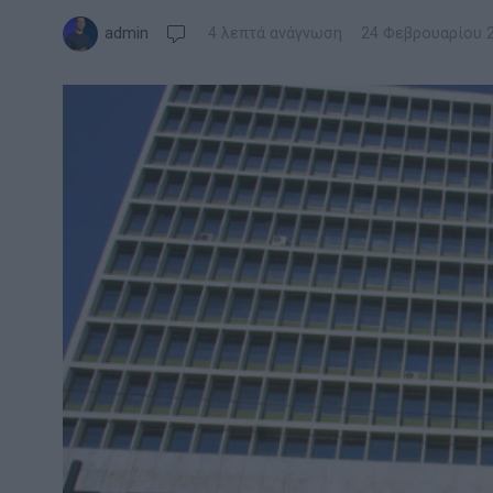
admin
4 λεπτά ανάγνωση
24 Φεβρουαρίου 