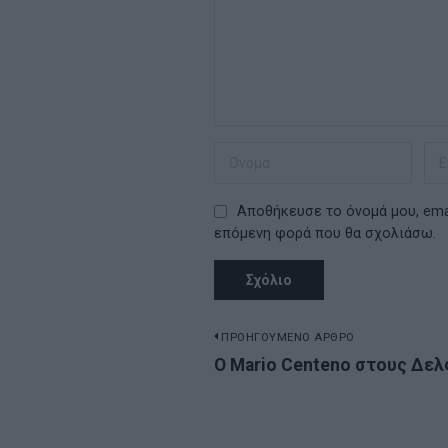
Αποθήκευσε το όνομά μου, emai
επόμενη φορά που θα σχολιάσω.
Πλοήγηση
ΠΡΟΗΓΟΥΜΕΝΟ ΑΡΘΡΟ
Previous
Ο Mario Centeno στους Δε
άρθρων
post: