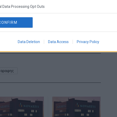
ίας.
l Data Processing Opt Outs
υν μεταβεί ο πρόεδρος της επιτροπής Γιάννης
ς από τη ΝΔ, ο Σπύρος Λάππας από τον ΣΥΡΙΖΑ
CONFIRM
από το Κίνημα Αλλαγής.
Share This
Data Deletion
Data Access
Privacy Policy
σαραφης