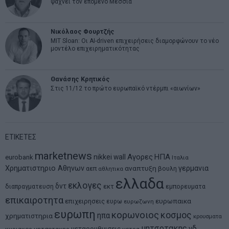
ψάχνει τον επόμενο Μεσσία
Νικόλαος Φουρτζής
MIT Sloan: Οι AI-driven επιχειρήσεις διαμορφώνουν το νέο
μοντέλο επιχειρηματικότητας
Θανάσης Κρητικός
Στις 11/12 το πρώτο ευρωπαϊκό ντέρμπι «αιωνίων»
ΕΤΙΚΕΤΕΣ
marketnews
Αγορες
ΗΠΑ
nikkei
wall
eurobank
Ιταλια
Χρηματιστηριο Αθηνων
αναπτυξη
γερμανια
αεπ
βουλη
αθλητικα
ελλαδα
εκλογες
δντ
εκτ
διαπραγματευση
εμπορευματα
επικαιροτητα
ευρωπαικα
επιχειρησεις
ευρω
ευρωζωνη
ευρωπη
κορωνοιος
κοσμος
ηπα
χρηματιστηρια
κρουσματα
μητσοτακης
νδ
μεταρρυθμισεις
κυριακος μητσοτακης
μετρα