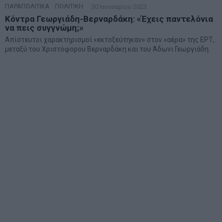
ΠΑΡΑΠΟΛΙΤΙΚΑ
·
ΠΟΛΙΤΙΚΗ
30 Ιανουαρίου 2023
Κόντρα Γεωργιάδη-Βερναρδάκη: «Έχεις παντελόνια
να πεις συγγνώμη;»
Απίστευτοι χαρακτηρισμοί «εκτοξεύτηκαν» στον «αέρα» της ΕΡΤ,
μεταξύ του Χριστόφορου Βερναρδάκη και του Άδωνι Γεωργιάδη.