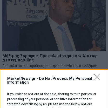
Μάξιμος Σαράφης: Προφυλακίστηκε ο Φιλίστωρ
Δεστεμπασίδης
Προφυλακιστέος κριθηκε μετά την απολογία του ο «Μάξιμος
Σαράφης» της Novartis κατά κόσμο Φιλίστωρ Δεστεμπασίδης, ο
οποίος φέρεται ως ο «εγκέφαλος» της μεγάλης απάτης που
MarketNews.gr -
Do Not Process My Personal
στήθηκε σε βάρος επιχειρηματιών με δήθεν άμεσες
Information
28 Ιανουαρίου 2023
Ελλάδα
·
Επικαιρότητα
If you wish to opt-out of the sale, sharing to third parties, or
processing of your personal or sensitive information for
targeted advertising by us, please use the below opt-out