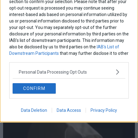
section to confirm your selection. Please note that after your
opt-out request is processed you may continue seeing
interest-based ads based on personal information utilized by
us or personal information disclosed to third parties prior to
your opt-out. You may separately opt-out of the further
disclosure of your personal information by third parties on the
IAB’s list of downstream participants. This information may
also be disclosed by us to third parties on the
IAB’s List of
Downstream Participants
that may further disclose it to other
third parties.
Novartis: Συνελήφθη για εξαπάτηση επιχειρηματιών
Personal Data Processing Opt Outs
ο προστατευόμενος μάρτυρας, «Μάξιμος Σαράφης»
Σε εξέλιξη είναι, από τις πρώτες πρωινές ώρες, μεγάλη
CONFIRM
επιχείρηση της ΕΛ.ΑΣ. για την εξάρθρωση εγκληματικής
οργάνωσης, που εξαπατούσε επιχειρηματίες με το πρόσχημα της
ευνοϊκής δανειοδότησης εγχώριων επιχειρήσεων.
Data Deletion
Data Access
Privacy Policy
24 Ιανουαρίου 2023
Ελλάδα
·
Επικαιρότητα