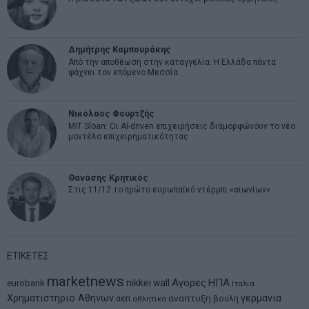
Δημήτρης Καμπουράκης
Από την αποθέωση στην καταγγελία: Η Ελλάδα πάντα
ψάχνει τον επόμενο Μεσσία
Νικόλαος Φουρτζής
MIT Sloan: Οι AI-driven επιχειρήσεις διαμορφώνουν το νέο
μοντέλο επιχειρηματικότητας
Θανάσης Κρητικός
Στις 11/12 το πρώτο ευρωπαϊκό ντέρμπι «αιωνίων»
ΕΤΙΚΕΤΕΣ
marketnews
Αγορες
ΗΠΑ
nikkei
wall
eurobank
Ιταλια
Χρηματιστηριο Αθηνων
αναπτυξη
γερμανια
αεπ
βουλη
αθλητικα