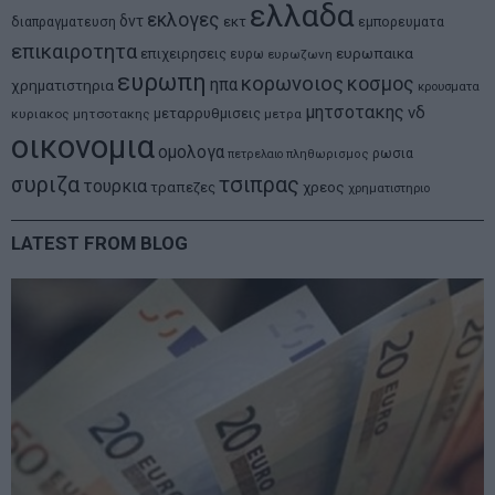
ελλαδα
εκλογες
δντ
εκτ
διαπραγματευση
εμπορευματα
επικαιροτητα
ευρωπαικα
επιχειρησεις
ευρω
ευρωζωνη
ευρωπη
κορωνοιος
κοσμος
ηπα
χρηματιστηρια
κρουσματα
μητσοτακης
νδ
μεταρρυθμισεις
κυριακος μητσοτακης
μετρα
οικονομια
ομολογα
ρωσια
πετρελαιο
πληθωρισμος
συριζα
τσιπρας
τουρκια
τραπεζες
χρεος
χρηματιστηριο
LATEST FROM BLOG