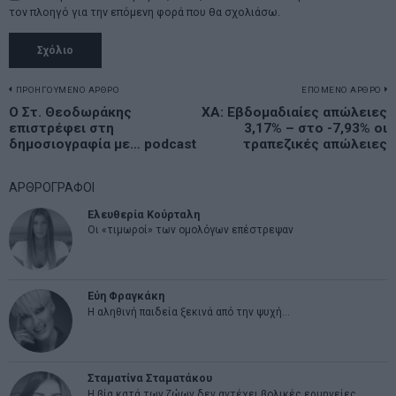
τον πλοηγό για την επόμενη φορά που θα σχολιάσω.
Πλοήγηση
ΠΡΟΗΓΟΥΜΕΝΟ ΑΡΘΡΟ
ΕΠΟΜΕΝΟ ΑΡΘΡΟ
Previous
Ο Στ. Θεοδωράκης
ΧΑ: Εβδομαδιαίες απώλειες
N
άρθρων
επιστρέφει στη
3,17% – στο -7,93% οι
post:
p
δημοσιογραφία με… podcast
τραπεζικές απώλειες
ΑΡΘΡΟΓΡΑΦΟΙ
Ελευθερία Κούρταλη
Οι «τιμωροί» των ομολόγων επέστρεψαν
Εύη Φραγκάκη
Η αληθινή παιδεία ξεκινά από την ψυχή…
Σταματίνα Σταματάκου
Η βία κατά των ζώων δεν αντέχει βολικές ερμηνείες