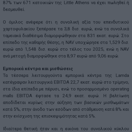
87% των 671 κατοικιών της Little Athens να έχει πωληθεί ή
δεσμευθεί.
Ο όμιλος ανέφερε ότι η συνολική αξία του επενδυτικού
χαρτοφυλακίου ξεπέρασε τα 3,8 δισ. ευρώ, ενώ τα συνολικά
ταμειακά διαθέσιμα διαμορφώθηκαν στα 831 εκατ. ευρώ. Στο
επίπεδο της καθαρής θέσης, η NAV υποχώρησε στα 1,529 δισ.
ευρώ από 1,548 δισ. ευρώ στο τέλος του 2025, ενώ η NAV
ανά μετοχή διαμορφώθηκε στα 8,97 ευρώ από 9,06 ευρώ.
Εμπορικά κέντρα και μισθώσεις
Τα τέσσερα λειτουργούντα εμπορικά κέντρα της Lamda
κατέγραψαν λειτουργικά EBITDA 22,7 εκατ. ευρώ στο τρίμηνο,
στα ίδια επίπεδα με πέρυσι, ενώ το προσαρμοσμένο operating
malls EBITDA έφτασε τα 24,9 εκατ. ευρώ. Η βελτίωση
αποδίδεται κυρίως στην αύξηση των βασικών μισθωμάτων
κατά 5%, στην άνοδο των εσόδων από στάθμευση κατά 8% και
στην ενίσχυση της επισκεψιμότητας κατά 5%.
Ιδιαίτερα θετική ήταν και η εικόνα του συνολικού κύκλου