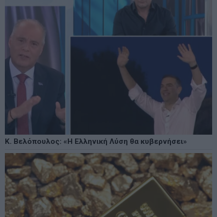
Κ. Βελόπουλος: «Η Ελληνική Λύση θα κυβερνήσει»