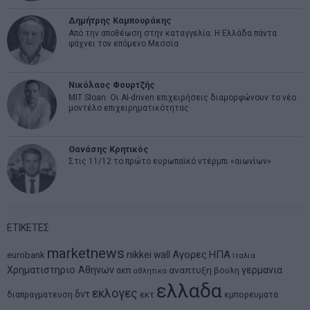
Δημήτρης Καμπουράκης
Από την αποθέωση στην καταγγελία: Η Ελλάδα πάντα
ψάχνει τον επόμενο Μεσσία
Νικόλαος Φουρτζής
MIT Sloan: Οι AI-driven επιχειρήσεις διαμορφώνουν το νέο
μοντέλο επιχειρηματικότητας
Θανάσης Κρητικός
Στις 11/12 το πρώτο ευρωπαϊκό ντέρμπι «αιωνίων»
ΕΤΙΚΕΤΕΣ
marketnews
Αγορες
ΗΠΑ
nikkei
wall
eurobank
Ιταλια
Χρηματιστηριο Αθηνων
αναπτυξη
γερμανια
αεπ
βουλη
αθλητικα
ελλαδα
εκλογες
δντ
εκτ
διαπραγματευση
εμπορευματα