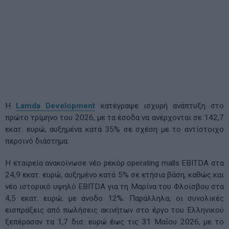
Η
Lamda Development
κατέγραψε ισχυρή ανάπτυξη στο
πρώτο τρίμηνο του 2026, με τα έσοδα να ανέρχονται σε 142,7
εκατ. ευρώ, αυξημένα κατά 35% σε σχέση με το αντίστοιχο
περσινό διάστημα.
Η εταιρεία ανακοίνωσε νέο ρεκόρ operating malls EBITDA στα
24,9 εκατ. ευρώ, αυξημένο κατά 5% σε ετήσια βάση, καθώς και
νέο ιστορικό υψηλό EBITDA για τη Μαρίνα του Φλοίσβου στα
4,5 εκατ. ευρώ, με άνοδο 12%. Παράλληλα, οι συνολικές
εισπράξεις από πωλήσεις ακινήτων στο έργο του Ελληνικού
ξεπέρασαν τα 1,7 δισ. ευρώ έως τις 31 Μαΐου 2026, με το