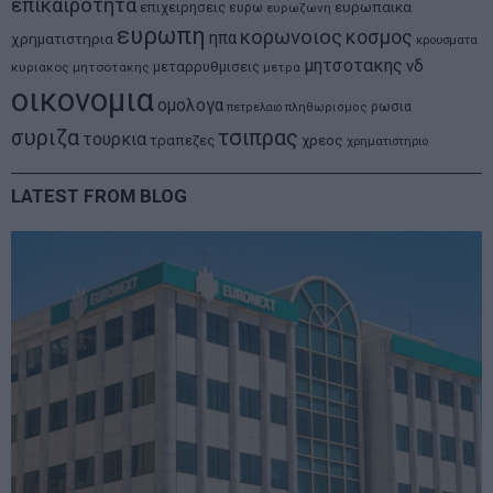
επικαιροτητα
ευρωπαικα
επιχειρησεις
ευρω
ευρωζωνη
ευρωπη
κορωνοιος
κοσμος
ηπα
χρηματιστηρια
κρουσματα
μητσοτακης
νδ
μεταρρυθμισεις
κυριακος μητσοτακης
μετρα
οικονομια
ομολογα
ρωσια
πετρελαιο
πληθωρισμος
συριζα
τσιπρας
τουρκια
τραπεζες
χρεος
χρηματιστηριο
LATEST FROM BLOG