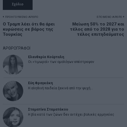
Πλοήγηση
ΠΡΟΗΓΟΥΜΕΝΟ ΑΡΘΡΟ
ΕΠΟΜΕΝΟ ΑΡΘΡΟ
Previous
Ο Τραμπ λέει ότι θα άρει
Μείωση 50% το 2027 και
N
άρθρων
κυρώσεις σε βάρος της
τέλος από το 2028 για το
post:
p
Τουρκίας
τέλος επιτηδεύματος
ΑΡΘΡΟΓΡΑΦΟΙ
Ελευθερία Κούρταλη
Οι «τιμωροί» των ομολόγων επέστρεψαν
Εύη Φραγκάκη
Η αληθινή παιδεία ξεκινά από την ψυχή…
Σταματίνα Σταματάκου
Η βία κατά των ζώων δεν αντέχει βολικές ερμηνείες