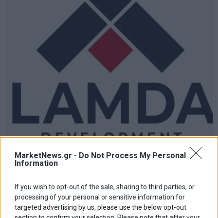
Lamda Development: Στις 3 Ιουνίου ανοίγει η δημόσια
MarketNews.gr -
Do Not Process My Personal
προσφορά του νέου 7ετούς ομολόγου
Information
marketnews Team
If you wish to opt-out of the sale, sharing to third parties, or
processing of your personal or sensitive information for
targeted advertising by us, please use the below opt-out
ΑΦΗΣΕ ΕΝΑ ΣΧΟΛΙΟ
section to confirm your selection. Please note that after your