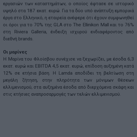
εργασιών των καταστημάτων, ο οποίος έφτασε σε ιστορικό
υψηλό στα 187 εκατ. ευρώ. Για τα δύο υπό ανάπτυξη εμπορικά
έργα στο Ελληνικό, η εταιρεία ανέφερε ότι έχουν συμφωνηθεί
οι όροι για το 70% της GLA στο The Ellinikon Mall και το 76%
στη Riviera Galleria, ένδειξη ισχυρού ενδιαφέροντος από
διεθνή brands.
Οι μαρίνες
Η Μαρίνα του Φλοίσβου συνέχισε να ξεχωρίζει, με έσοδα 6,3
εκατ. ευρώ και EBITDA 4,5 εκατ. ευρώ, επίδοση αυξημένη κατά
12% σε ετήσια βάση. Η Lamda αποδίδει τη βελτίωση στη
μεγάλη ζήτηση, στην πληρότητα των μόνιμων θέσεων
ελλιμενισμού, στα αυξημένα έσοδα από διερχόμενα σκάφη και
στις ετήσιες αναπροσαρμογές των τελών ελλιμενισμού.