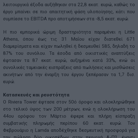
λειτουργικά έξοδα αυξήθηκαν στα 22,8 εκατ. ευρώ, καθώς το
έργο μπαίνει σε πιο απαιτητική φάση υλοποίησης, κάτι που
συμπίεσε το EBITDA προ αποτιμήσεων στα -8,5 εκατ. ευρώ.
Η πιο εμπορικά ώριμη δραστηριότητα παραμένει η Little
Athens, όπου έως τις 31 Μαΐου είχαν διατεθεί 671
διαμερίσματα και είχαν πωληθεί ή δεσμευθεί 585, δηλαδή το
87% του συνόλου. Τα έσοδα από οικιστικές αναπτύξεις
έφτασαν τα 87 εκατ. ευρώ, αυξημένα κατά 33%, ενώ οι
συνολικές ταμειακές εισπράξεις από πωλήσεις και μισθώσεις
ακινήτων από την έναρξη του έργου ξεπέρασαν τα 1,7 δισ.
ευρώ.
Κατασκευές και ρευστότητα
Ο Riviera Tower έφτασε στον 50ό όροφο και ολοκληρώθηκε
στο τελικό ύψος των 200 μέτρων, ενώ η ολοκλήρωση του
44ου ορόφου τον Μάρτιο έφερε και πλήρη είσπραξη
συμβατικής πληρωμής περίπου 60 εκατ. ευρώ. Τον
Φεβρουάριο η Lamda αποδέχθηκε δεσμευτική προσφορά για
την πώληση δύο οικοπέδων στην περιοχή A-Π2, έναντι