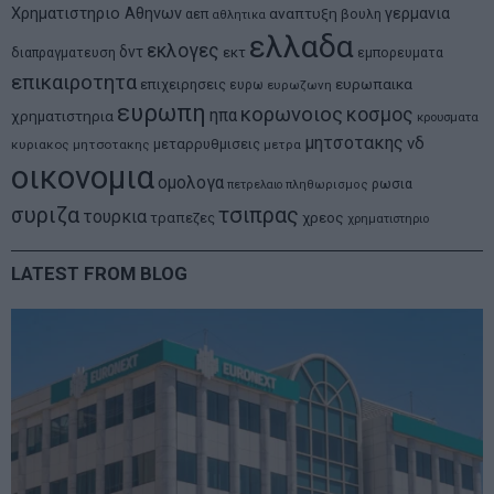
Χρηματιστηριο Αθηνων
αναπτυξη
γερμανια
αεπ
βουλη
αθλητικα
ελλαδα
εκλογες
δντ
εκτ
διαπραγματευση
εμπορευματα
επικαιροτητα
ευρωπαικα
επιχειρησεις
ευρω
ευρωζωνη
ευρωπη
κορωνοιος
κοσμος
ηπα
χρηματιστηρια
κρουσματα
μητσοτακης
νδ
μεταρρυθμισεις
κυριακος μητσοτακης
μετρα
οικονομια
ομολογα
ρωσια
πετρελαιο
πληθωρισμος
συριζα
τσιπρας
τουρκια
τραπεζες
χρεος
χρηματιστηριο
LATEST FROM BLOG