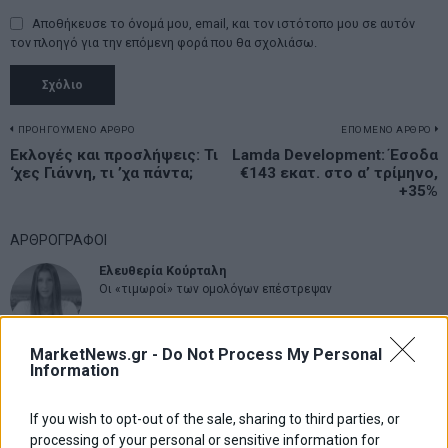
Αποθήκευσε το όνομά μου, email, και τον ιστότοπο μου σε αυτόν
τον πλοηγό για την επόμενη φορά που θα σχολιάσω.
Πλοήγηση
ΠΡΟΗΓΟΥΜΕΝΟ ΑΡΘΡΟ
ΕΠΟΜΕΝΟ ΑΡΘΡΟ
Previous
Εκλογές και προσλήψεις: Τι
Lamda Development: Έσοδα
N
άρθρων
‘χες Γιάννη, τι ’χα πάντα;
€143 εκατ. στο α’ τρίμηνο,
post:
p
+35%
ΑΡΘΡΟΓΡΑΦΟΙ
Ελευθερία Κούρταλη
Οι «τιμωροί» των ομολόγων επέστρεψαν
MarketNews.gr -
Do Not Process My Personal
Εύη Φραγκάκη
Information
Η αληθινή παιδεία ξεκινά από την ψυχή…
If you wish to opt-out of the sale, sharing to third parties, or
processing of your personal or sensitive information for