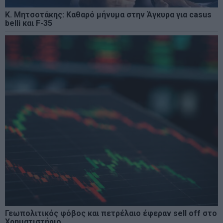
Κ. Μητσοτάκης: Καθαρό μήνυμα στην Άγκυρα για casus
belli και F-35
Γεωπολιτικός φόβος και πετρέλαιο έφεραν sell off στο
Χρηματιστήριο