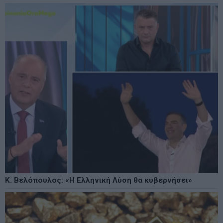
Κ. Βελόπουλος: «Η Ελληνική Λύση θα κυβερνήσει»