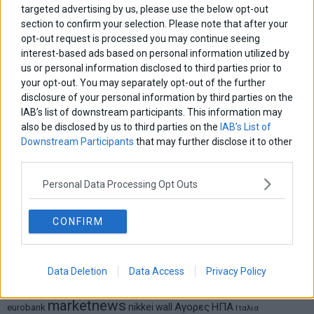
Σταματίνα Σταματάκου
targeted advertising by us, please use the below opt-out
Η βία κατά των ζώων δεν αντέχει βολικές ερμηνείες
section to confirm your selection. Please note that after your
opt-out request is processed you may continue seeing
interest-based ads based on personal information utilized by
us or personal information disclosed to third parties prior to
Δημήτρης Καμπουράκης
your opt-out. You may separately opt-out of the further
Από την αποθέωση στην καταγγελία: Η Ελλάδα πάντα
ψάχνει τον επόμενο Μεσσία
disclosure of your personal information by third parties on the
IAB’s list of downstream participants. This information may
also be disclosed by us to third parties on the
IAB’s List of
Νικόλαος Φουρτζής
Downstream Participants
that may further disclose it to other
MIT Sloan: Οι AI-driven επιχειρήσεις διαμορφώνουν το νέο
third parties.
μοντέλο επιχειρηματικότητας
Personal Data Processing Opt Outs
Θανάσης Κρητικός
Στις 11/12 το πρώτο ευρωπαϊκό ντέρμπι «αιωνίων»
CONFIRM
Data Deletion
Data Access
Privacy Policy
ΕΤΙΚΕΤΕΣ
marketnews
Αγορες
ΗΠΑ
nikkei
wall
eurobank
Ιταλια