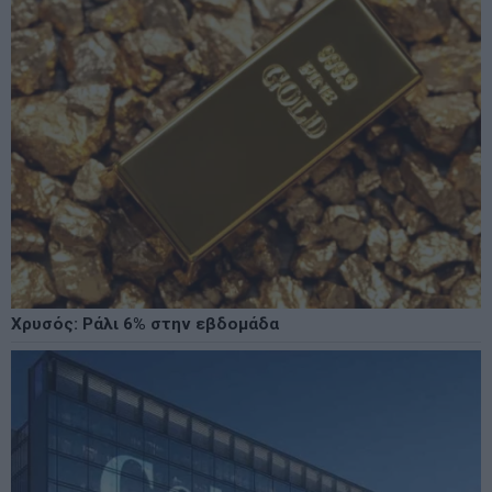
Χρυσός: Ράλι 6% στην εβδομάδα