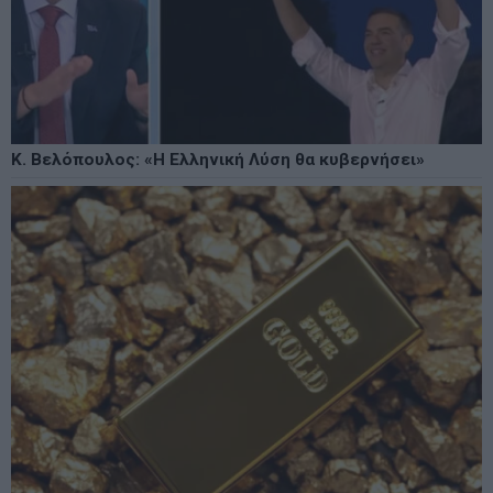
Κ. Βελόπουλος: «Η Ελληνική Λύση θα κυβερνήσει»