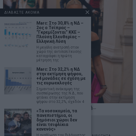
ΔΙΑΒΑΣΤΕ ΑΚΟΜΑ
Marc: Στο 30,8% η ΝΔ –
2ος ο Τσίπρας –
“Γκρεμίζονται” ΚΚΕ –
Πλεύση Ελευθερίας –
Ελληνική Λύση
H μεγάλη ανατροπή στον
χώρο της αντιπολίτευσης
καταγράφει η πρώτη
μέτρηση της
Marc: Στο 32,2% η ΝΔ
στην εκτίμηση ψήφου,
+4 μονάδες σε σχέση με
τις ευρωεκλογές
Σημαντική ανάκαμψη της
συσπείρωσης της Ν.Δ., που
φτάνει στην εκτίμηση
ψήφου στο 32,2%, σχεδόν 4
Η αληθινή παιδεία ξεκινά από την ψυχή…
«Τα νοσοκομεία, τα
πανεπιστήμια, οι
δημόσιοι χώροι δεν
©
2026
- marketnews.gr - All Rights Reserved
είναι τσιφλίκια
κανενός»
Η αναβίωση του διλήμματος
ΑΡΧΙΚΗ
ΟΙΚΟΝΟΜΙΑ
ΠΟΛΙΤΙΚΗ
ΑΓΟΡΕΣ
ΕΠΙΚΑΙΡΟΤΗΤΑ