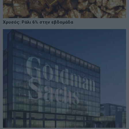
Χρυσός: Ράλι 6% στην εβδομάδα