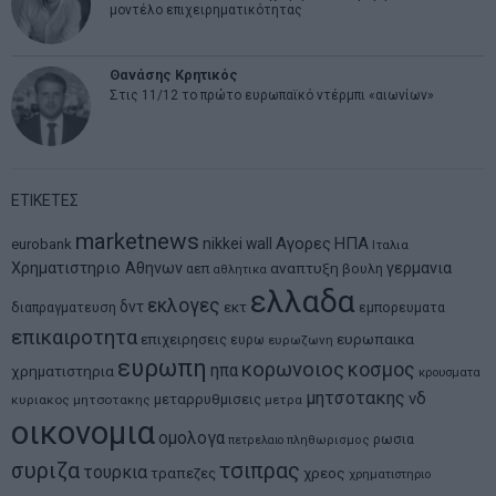
μοντέλο επιχειρηματικότητας
Θανάσης Κρητικός
Στις 11/12 το πρώτο ευρωπαϊκό ντέρμπι «αιωνίων»
ΕΤΙΚΕΤΕΣ
marketnews
Αγορες
ΗΠΑ
nikkei
wall
eurobank
Ιταλια
Χρηματιστηριο Αθηνων
αναπτυξη
γερμανια
αεπ
βουλη
αθλητικα
ελλαδα
εκλογες
δντ
εκτ
διαπραγματευση
εμπορευματα
επικαιροτητα
ευρωπαικα
επιχειρησεις
ευρω
ευρωζωνη
ευρωπη
κορωνοιος
κοσμος
ηπα
χρηματιστηρια
κρουσματα
μητσοτακης
νδ
μεταρρυθμισεις
κυριακος μητσοτακης
μετρα
οικονομια
ομολογα
ρωσια
πετρελαιο
πληθωρισμος
συριζα
τσιπρας
τουρκια
τραπεζες
χρεος
χρηματιστηριο