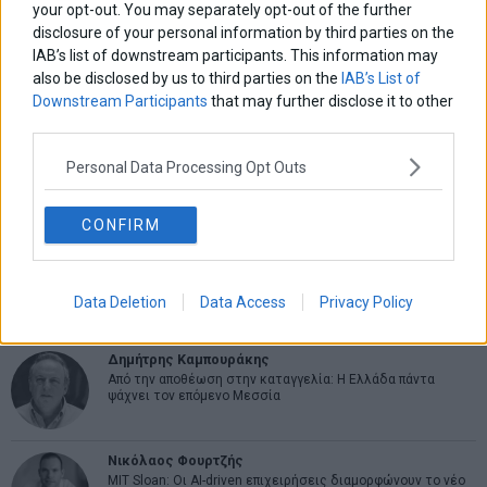
your opt-out. You may separately opt-out of the further
ΑΡΘΡΟΓΡΑΦΟΙ
disclosure of your personal information by third parties on the
IAB’s list of downstream participants. This information may
Ελευθερία Κούρταλη
also be disclosed by us to third parties on the
IAB’s List of
Οι «τιμωροί» των ομολόγων επέστρεψαν
Downstream Participants
that may further disclose it to other
third parties.
Εύη Φραγκάκη
Personal Data Processing Opt Outs
Η αληθινή παιδεία ξεκινά από την ψυχή…
CONFIRM
Σταματίνα Σταματάκου
Η βία κατά των ζώων δεν αντέχει βολικές ερμηνείες
Data Deletion
Data Access
Privacy Policy
Δημήτρης Καμπουράκης
Από την αποθέωση στην καταγγελία: Η Ελλάδα πάντα
ψάχνει τον επόμενο Μεσσία
Νικόλαος Φουρτζής
MIT Sloan: Οι AI-driven επιχειρήσεις διαμορφώνουν το νέο