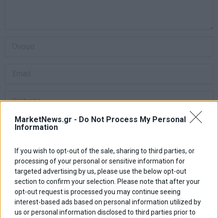
MarketNews.gr -
Do Not Process My Personal
Αποθήκευσε το όνομά μου, email, και τον ιστότοπο μου σε αυτόν
Information
τον πλοηγό για την επόμενη φορά που θα σχολιάσω.
If you wish to opt-out of the sale, sharing to third parties, or
processing of your personal or sensitive information for
targeted advertising by us, please use the below opt-out
Πλοήγηση
ΠΡΟΗΓΟΥΜΕΝΟ ΑΡΘΡΟ
ΕΠΟΜΕΝΟ ΑΡΘΡΟ
section to confirm your selection. Please note that after your
Previous
Από αύριο η δια ζώσης
Η επόμενη μέρα
N
opt-out request is processed you may continue seeing
άρθρων
επαναλειτουργία για
post:
p
interest-based ads based on personal information utilized by
γυμνάσια και λύκεια
us or personal information disclosed to third parties prior to