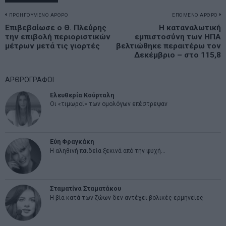
Πλοήγηση
ΠΡΟΗΓΟΥΜΕΝΟ ΑΡΘΡΟ
ΕΠΟΜΕΝΟ ΑΡΘΡΟ
Previous
Επιβεβαίωσε ο Θ. Πλεύρης
Η καταναλωτική
N
άρθρων
την επιβολή περιοριστικών
εμπιστοσύνη των ΗΠΑ
post:
p
μέτρων μετά τις γιορτές
βελτιώθηκε περαιτέρω τον
Δεκέμβριο – στο 115,8
ΑΡΘΡΟΓΡΑΦΟΙ
Ελευθερία Κούρταλη
Οι «τιμωροί» των ομολόγων επέστρεψαν
Εύη Φραγκάκη
Η αληθινή παιδεία ξεκινά από την ψυχή…
Σταματίνα Σταματάκου
Η βία κατά των ζώων δεν αντέχει βολικές ερμηνείες