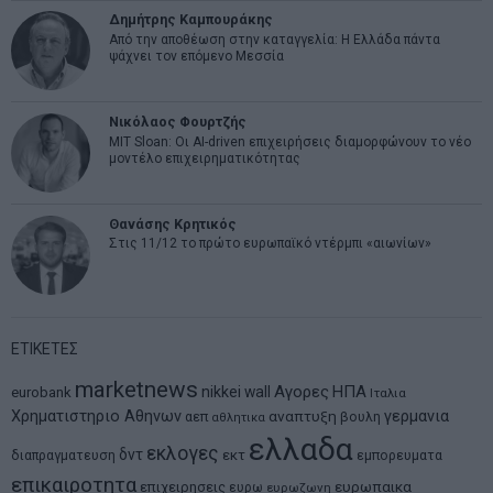
Δημήτρης Καμπουράκης
Από την αποθέωση στην καταγγελία: Η Ελλάδα πάντα
ψάχνει τον επόμενο Μεσσία
Νικόλαος Φουρτζής
MIT Sloan: Οι AI-driven επιχειρήσεις διαμορφώνουν το νέο
μοντέλο επιχειρηματικότητας
Θανάσης Κρητικός
Στις 11/12 το πρώτο ευρωπαϊκό ντέρμπι «αιωνίων»
ΕΤΙΚΕΤΕΣ
marketnews
Αγορες
ΗΠΑ
nikkei
wall
eurobank
Ιταλια
Χρηματιστηριο Αθηνων
αναπτυξη
γερμανια
αεπ
βουλη
αθλητικα
ελλαδα
εκλογες
δντ
εκτ
διαπραγματευση
εμπορευματα
επικαιροτητα
ευρωπαικα
επιχειρησεις
ευρω
ευρωζωνη