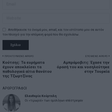
Αποθήκευσε το όνομά μου, email, και τον ιστότοπο μου σε αυτόν
τον πλοηγό για την επόμενη φορά που θα σχολιάσω.
Πλοήγηση
ΠΡΟΗΓΟΥΜΕΝΟ ΑΡΘΡΟ
ΕΠΟΜΕΝΟ ΑΡΘΡΟ
Previous
Κούτσης: Τα ευρήματα
Αμπράμοβιτς: Έχασε την
N
άρθρων
έχουν αποκλείσει τα
όρασή του και νοσηλεύτηκε
post:
p
παθολογικά αίτια θανάτου
στην Τουρκία
της Τζωρτζίνας
ΑΡΘΡΟΓΡΑΦΟΙ
Ελευθερία Κούρταλη
Οι «τιμωροί» των ομολόγων επέστρεψαν