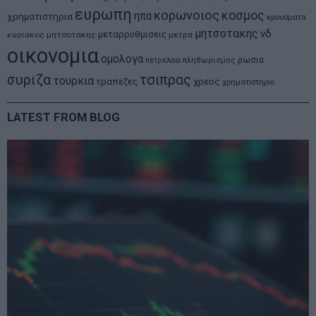
ευρωπη
κορωνοιος
κοσμος
ηπα
χρηματιστηρια
κρουσματα
μητσοτακης
νδ
μεταρρυθμισεις
κυριακος μητσοτακης
μετρα
οικονομια
ομολογα
ρωσια
πετρελαιο
πληθωρισμος
συριζα
τσιπρας
τουρκια
τραπεζες
χρεος
χρηματιστηριο
LATEST FROM BLOG