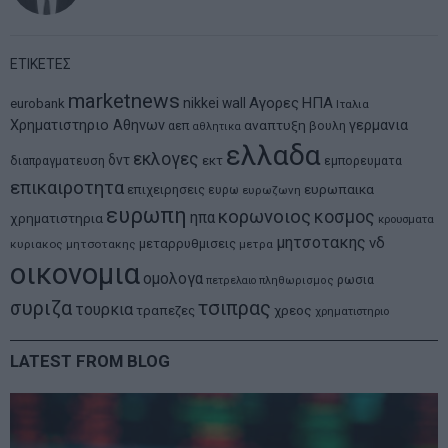
ΕΤΙΚΕΤΕΣ
marketnews
Αγορες
ΗΠΑ
nikkei
wall
eurobank
Ιταλια
Χρηματιστηριο Αθηνων
αναπτυξη
γερμανια
αεπ
βουλη
αθλητικα
ελλαδα
εκλογες
δντ
εκτ
διαπραγματευση
εμπορευματα
επικαιροτητα
ευρωπαικα
επιχειρησεις
ευρω
ευρωζωνη
ευρωπη
κορωνοιος
κοσμος
ηπα
χρηματιστηρια
κρουσματα
μητσοτακης
νδ
μεταρρυθμισεις
κυριακος μητσοτακης
μετρα
οικονομια
ομολογα
ρωσια
πετρελαιο
πληθωρισμος
συριζα
τσιπρας
τουρκια
τραπεζες
χρεος
χρηματιστηριο
LATEST FROM BLOG