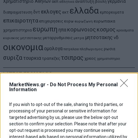
Χρηματιστηριο Αθηνων
αναπτυξη
γερμανια
αεπ
βουλη
αθλητικα
ελλαδα
εκλογες
δντ
εκτ
διαπραγματευση
εμπορευματα
επικαιροτητα
ευρωπαικα
επιχειρησεις
ευρω
ευρωζωνη
ευρωπη
κορωνοιος
κοσμος
ηπα
χρηματιστηρια
κρουσματα
μητσοτακης
νδ
μεταρρυθμισεις
κυριακος μητσοτακης
μετρα
οικονομια
ομολογα
ρωσια
πετρελαιο
πληθωρισμος
συριζα
τσιπρας
τουρκια
τραπεζες
χρεος
χρηματιστηριο
LATEST FROM BLOG
MarketNews.gr -
Do Not Process My Personal
Information
If you wish to opt-out of the sale, sharing to third parties, or
processing of your personal or sensitive information for
targeted advertising by us, please use the below opt-out
section to confirm your selection. Please note that after your
opt-out request is processed you may continue seeing
interest-based ads based on personal information utilized by