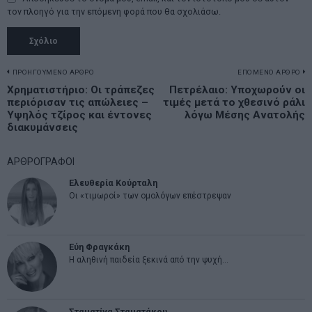
τον πλοηγό για την επόμενη φορά που θα σχολιάσω.
Πλοήγηση
ΠΡΟΗΓΟΥΜΕΝΟ ΑΡΘΡΟ
ΕΠΟΜΕΝΟ ΑΡΘΡΟ
Previous
Χρηματιστήριο: Οι τράπεζες
Πετρέλαιο: Υποχωρούν οι
N
άρθρων
περιόρισαν τις απώλειες –
τιμές μετά το χθεσινό ράλι
post:
p
Υψηλός τζίρος και έντονες
λόγω Μέσης Ανατολής
διακυμάνσεις
ΑΡΘΡΟΓΡΑΦΟΙ
Ελευθερία Κούρταλη
Οι «τιμωροί» των ομολόγων επέστρεψαν
Εύη Φραγκάκη
Η αληθινή παιδεία ξεκινά από την ψυχή…
Σταματίνα Σταματάκου