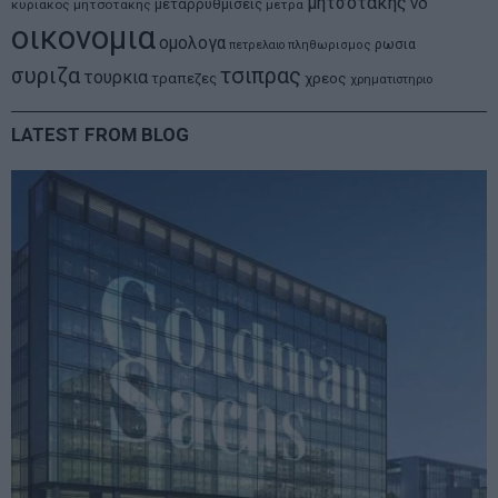
μητσοτακης
νδ
μεταρρυθμισεις
κυριακος μητσοτακης
μετρα
οικονομια
ομολογα
ρωσια
πετρελαιο
πληθωρισμος
συριζα
τσιπρας
τουρκια
τραπεζες
χρεος
χρηματιστηριο
LATEST FROM BLOG