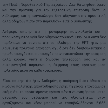
την Πράξη Νομοθετικού Περιεχομένου. Δεν θα ψηφίσει όμως
και την πρόταση για την εξεταστική επιτροπή διότι ο
λαϊκισμός και η ποινικολογία δεν οδηγούν στην προοπτική
αλλά οδηγούν πίσω στο παρελθόν», είπε ο βουλευτής.
Ανέφερε επίσης ότι η μονομερής ποινικολογία και η
πραξικοπηματολογία δεν οδηγούν πουθενά. Παρ΄ όλα αυτά δεν
παρέλειψε να τονίσει ότι το κλείσιμο της ΕΡΤ ήταν μια
λαθεμένη πολιτική απόφαση όχι διότι δεν διαβουλεύτηκε ο
πρωθυπουργός και ο υπουργός πριν ανακοινώσει την απόφαση
αλλά κυρίως γιατί η δημόσια τηλεόραση όσο και αν
συκοφαντηθεί παραμένει η έκφραση τους κράτους μιας
πολιτείας μέσα σε κάθε νοικοκυριό.
Είπε, επίσης, ότι ήταν λαθεμένη η απόφαση διότι έθεσε σε
κίνδυνο πολιτικής αποσταθεροποίησης τη χώρα. Υπογράμμισε
ακόμη ότι «ο προϊστάμενος πρέπει πάντα να αναφέρεται με το
στοιχείο του σεβασμού και της αξιοπρέπειας στον
εργαζόμενο» και «δεν μπορεί να τσουβαλιάζονται 2.656