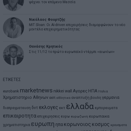
ψάχνει τον επόμενο Μεσσία
Νικόλαος Φουρτζής
MIT Sloan: Οι AI-driven επιχειρήσεις διαμορφώνουν το νέο
μοντέλο επιχειρηματικότητας
Θανάσης Κρητικός
Στις 11/12 το πρώτο ευρωπαϊκό ντέρμπι «αιωνίων»
ΕΤΙΚΕΤΕΣ
marketnews
Αγορες
ΗΠΑ
nikkei
wall
eurobank
Ιταλια
Χρηματιστηριο Αθηνων
αναπτυξη
γερμανια
αεπ
βουλη
αθλητικα
ελλαδα
εκλογες
δντ
εκτ
διαπραγματευση
εμπορευματα
επικαιροτητα
ευρωπαικα
επιχειρησεις
ευρω
ευρωζωνη
ευρωπη
κορωνοιος
κοσμος
ηπα
χρηματιστηρια
κρουσματα