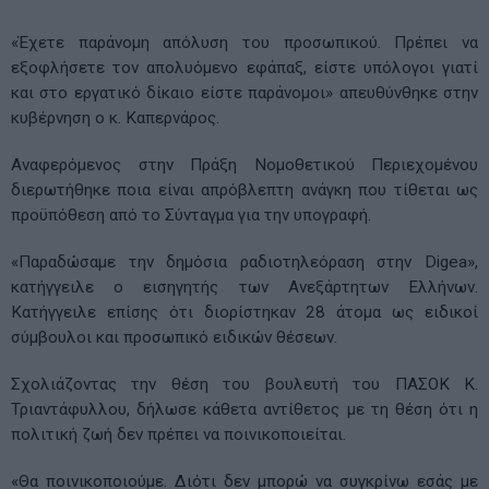
«Έχετε παράνομη απόλυση του προσωπικού. Πρέπει να
εξοφλήσετε τον απολυόμενο εφάπαξ, είστε υπόλογοι γιατί
και στο εργατικό δίκαιο είστε παράνομοι» απευθύνθηκε στην
κυβέρνηση ο κ. Καπερνάρος.
Αναφερόμενος στην Πράξη Νομοθετικού Περιεχομένου
διερωτήθηκε ποια είναι απρόβλεπτη ανάγκη που τίθεται ως
προϋπόθεση από το Σύνταγμα για την υπογραφή.
«Παραδώσαμε την δημόσια ραδιοτηλεόραση στην Digea»,
κατήγγειλε ο εισηγητής των Ανεξάρτητων Ελλήνων.
Κατήγγειλε επίσης ότι διορίστηκαν 28 άτομα ως ειδικοί
σύμβουλοι και προσωπικό ειδικών θέσεων.
Σχολιάζοντας την θέση του βουλευτή του ΠΑΣΟΚ Κ.
Τριαντάφυλλου, δήλωσε κάθετα αντίθετος με τη θέση ότι η
πολιτική ζωή δεν πρέπει να ποινικοποιείται.
«Θα ποινικοποιούμε. Διότι δεν μπορώ να συγκρίνω εσάς με