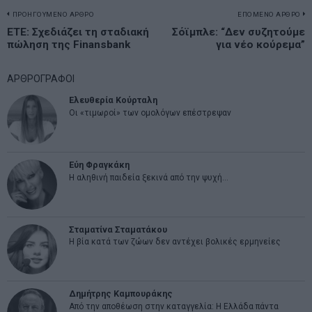
Πλοήγηση
ΠΡΟΗΓΟΥΜΕΝΟ ΑΡΘΡΟ
ΕΠΟΜΕΝΟ ΑΡΘΡΟ
Previous
ΕΤΕ: Σχεδιάζει τη σταδιακή
Σόϊμπλε: “Δεν συζητούμε
N
άρθρων
πώληση της Finansbank
για νέο κούρεμα”
post:
p
ΑΡΘΡΟΓΡΑΦΟΙ
Ελευθερία Κούρταλη
Οι «τιμωροί» των ομολόγων επέστρεψαν
Εύη Φραγκάκη
Η αληθινή παιδεία ξεκινά από την ψυχή…
Σταματίνα Σταματάκου
Η βία κατά των ζώων δεν αντέχει βολικές ερμηνείες
Δημήτρης Καμπουράκης
Από την αποθέωση στην καταγγελία: Η Ελλάδα πάντα