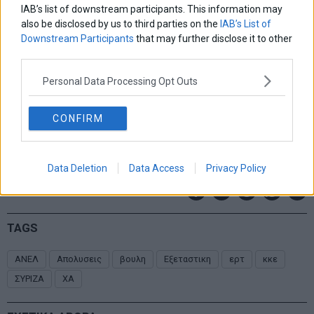
IAB’s list of downstream participants. This information may
also be disclosed by us to third parties on the
IAB’s List of
Downstream Participants
that may further disclose it to other
third parties.
Personal Data Processing Opt Outs
CONFIRM
Data Deletion
Data Access
Privacy Policy
TAGS
ΑΝΕΛ
Απολυσεις
βουλη
Εξεταστικη
ερτ
κκε
ΣΥΡΙΖΑ
ΧΑ