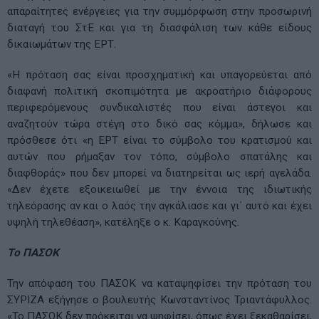
απαραίτητες ενέργειες για την συμμόρφωση στην προσωρινή
διαταγή του ΣτΕ και για τη διασφάλιση των κάθε είδους
δικαιωμάτων της ΕΡΤ.
«Η πρόταση σας είναι προσχηματική και υπαγορεύεται από
διαφανή πολιτική σκοπιμότητα με ακροατήριο διάφορους
περιφερόμενους συνδικαλιστές που είναι άστεγοι και
αναζητούν τώρα στέγη στο δικό σας κόμμα», δήλωσε και
πρόσθεσε ότι «η ΕΡΤ είναι το σύμβολο του κρατισμού και
αυτών που ρήμαξαν τον τόπο, σύμβολο σπατάλης και
διαφθοράς» που δεν μπορεί να διατηρείται ως ιερή αγελάδα.
«Δεν έχετε εξοικειωθεί με την έννοια της ιδιωτικής
τηλεόρασης αν και ο λαός την αγκάλιασε και γι΄ αυτό και έχει
υψηλή τηλεθέαση», κατέληξε ο κ. Καραγκούνης.
Το ΠΑΣΟΚ
Την απόφαση του ΠΑΣΟΚ να καταψηφίσει την πρόταση του
ΣΥΡΙΖΑ εξήγησε ο βουλευτής Κωνσταντίνος Τριαντάφυλλος.
«Το ΠΑΣΟΚ δεν πρόκειται να ψηφίσει, όπως έχει ξεκαθαρίσει,