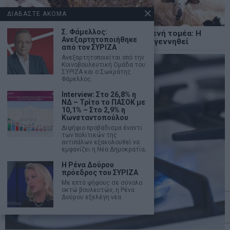
ΔΙΑΒΑΣΤΕ ΑΚΟΜΑ
Σ. Φάμελλος:
Ένα νέο εθνικό όραμα για τον πρωτογενή τομέα: Η
Ανεξαρτητοποιήθηκε
ελληνική κτηνοτροφία μπορεί να ξαναγεννηθεί
από τον ΣΥΡΙΖΑ
Ανεξαρτητοποιείται από την
Κοινοβουλευτική Ομάδα του
ΣΥΡΙΖΑ και ο Σωκράτης
Φάμελλος.
Interview: Στο 26,8% η
ΝΔ – Τρίτο το ΠΑΣΟΚ με
10,1% – Στο 2,9% η
Κωνσταντοπούλου
Διψήφιο προβάδισμα έναντι
των πολιτικών της
αντιπάλων εξακολουθεί να
εμφανίζει η Νέα Δημοκρατία,
Η Ρένα Δούρου
πρόεδρος του ΣΥΡΙΖΑ
Με επτά ψήφους σε σύνολο
οκτώ βουλευτών, η Ρένα
Δούρου εξελέγη νέα