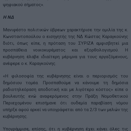
ψηφιακού σήματος».
Η ΝΔ
Μανιφέστο πολιτικών ύβρεων χαρακτήρισε την ομιλία της κ.
Κωνσταντοπούλου ο εισηγητής της ΝΔ Κώστας Καραγκούνης
διότι, όπως είπε, η πρόταση του ΣΥΡΙΖΑ αμφισβητεί μια
προσπάθεια νοικοκυρέματος και εξορθολογισμού. Η
κυβέρνηση έλαβε ιδιαίτερη μέριμνα για τους εργαζόμενους,
ανέφερε ο κ. Καραγκούνης.
«Η φιλοσοφία της κυβέρνησης είναι ο περιορισμός του
δημόσιου τομέα. Προσπαθούμε να κάνουμε τη δημόσια
ραδιοτηλεόραση αποδοτική και με λιγότερο κόστος» είπε ο
βουλευτής ενώ αναφερόμενος στην Πράξη Νομοθετικού
Περιεχομένου επισήμανε ότι ουδεμία παραβίαση νόμου
υπήρξε αφού αρκεί να υπογράφεται από τα 2/3 των μελών της
κυβέρνησης.
Υπογράμμισε, επίσης, ότι η κυβέρνηση έχει κάνει όλες τις