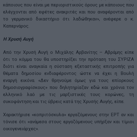
κάποιους που είναι με περιοριστικούς όρους με κάποιους που
ελέγχονται από εφέτες ανακριτές και που αναφέρονται από
το γερμανικό δικαστήριο ότι λαδώθηκαν», ανέφερε ο κ.
Καπερνάρος.
Η Χρυσή Αυγή
Από την Χρυσή Αυγή ο Μιχάλης Αρβανίτης – Αβράμης είπε
ότι το κόμμα του θα υποστηρίξει την πρόταση του ΣΥΡΙΖΑ
διότι είναι αναγκαία η σύσταση εξεταστικής επιτροπής για
θέματα δημοσίου ενδιαφέροντος ώστε να έχει η Βουλή
εναργή εικόνα. «Δεν θρηνούμε όμως για τους επίορκους
δημοσιογραφίσκους» που δηλητηρίαζαν εδώ και χρόνια τον
ελληνικό λαό με τις μαρξιστικές τους κορώνες, τη
συκοφάντηση και τις ύβρεις κατά της Χρυσής Αυγής, είπε.
Χαρακτήρισε «κοπριτόσκυλα» εργαζόμενους στην ΕΡΤ αν και
τόνισε ότι «ανάμεσα στους εργαζόμενους υπήρξαν και τίμιοι
οικογενειάρχες».