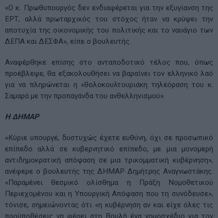
«Ο κ. Πρωθυπουργός δεν ενδιαφέρεται για την εξυγίανση της
ΕΡΤ, αλλά πρωταρχικός του στόχος ήταν να κρύψει την
αποτυχία της οικονομικής του πολιτικής και το ναυάγιο των
ΔΕΠΑ και ΔΕΣΦΑ», είπε ο βουλευτής.
Αναφέρθηκε επίσης στο ανταποδοτικό τέλος που, όπως
προέβλεψε, θα εξακολουθήσει να βαραίνει τον ελληνικό λαό
για να πληρώνεται η «θολοκουλτουριάκη τηλεόραση του κ.
Σαμαρά με την προπαγάνδα του ανθελληνισμού».
Η ΔΗΜΑΡ
«Κύριε υπουργέ, δυστυχώς έχετε ευθύνη, όχι σε προσωπικό
επίπεδο αλλά σε κυβερνητικό επίπεδο, με μια μονομερή
αντιδημοκρατική απόφαση σε μια τρικομματική κυβέρνηση»,
ανέφερε ο βουλευτής της ΔΗΜΑΡ Δημήτρης Αναγνωστάκης.
«Παραμένει θεσμικό ολίσθημα η Πράξη Νομοθετικού
Περιεχομένου και η Υπουργική Απόφαση που τη συνόδευσε»,
τόνισε, σημειώνοντας ότι «η κυβέρνηση αν και είχε όλες τις
προϋποθέσεις να φέρει στη Βουλή ένα νομοσχέδιο για τον