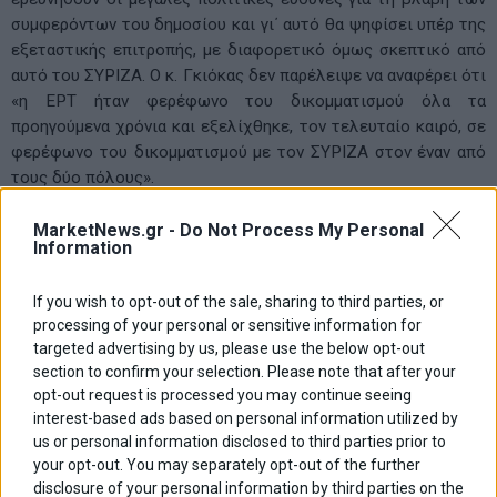
συμφερόντων του δημοσίου και γι΄ αυτό θα ψηφίσει υπέρ της
εξεταστικής επιτροπής, με διαφορετικό όμως σκεπτικό από
αυτό του ΣΥΡΙΖΑ. Ο κ. Γκιόκας δεν παρέλειψε να αναφέρει ότι
«η ΕΡΤ ήταν φερέφωνο του δικομματισμού όλα τα
προηγούμενα χρόνια και εξελίχθηκε, τον τελευταίο καιρό, σε
φερέφωνο του δικομματισμού με τον ΣΥΡΙΖΑ στον έναν από
τους δύο πόλους».
Ο βουλευτής του ΣΥΡΙΖΑ Μανώλης Γλέζος κατηγόρησε την
MarketNews.gr -
Do Not Process My Personal
Information
κυβέρνηση ότι απέφυγε να φέρει την απόφασή της για το
κλείσιμο της ΕΡΤ στη Βουλή διότι στην ουσία έχει χάσει τη
δεδηλωμένη. «Αυτό φάνηκε», όπως είπε, «από τη
If you wish to opt-out of the sale, sharing to third parties, or
processing of your personal or sensitive information for
χθεσινοβραδινή ψηφοφορία η οποία δεν θα είχε φέρει το
targeted advertising by us, please use the below opt-out
ίδιο αποτέλεσμα αν δεν υπήρχε η κλοπή των 50 εδρών». «Η
section to confirm your selection. Please note that after your
κυβέρνηση βρίσκεται σε αναντιστοιχία με το λαϊκό αίσθημα»,
opt-out request is processed you may continue seeing
είπε.
interest-based ads based on personal information utilized by
us or personal information disclosed to third parties prior to
your opt-out. You may separately opt-out of the further
disclosure of your personal information by third parties on the