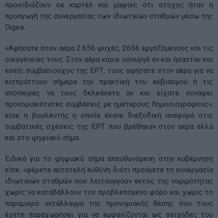
προσιδιάζουν σε καρτέλ και μαφίες ότι στόχος ήταν η
προαγωγή της συνεργασίας των ιδιωτικών σταθμών μέσω της
Digea.
«Αφήσατε στον αέρα 2.656 ψυχές, 2656 εργαζόμενους και τις
οικογένειες τους. Στον αέρα κύριε υπουργέ αν και ήσασταν και
εσείς συμβασιούχος της ΕΡΤ, τους αφήσατε στον αέρα για να
εισπράττουν σήμερα την πρακτική του εκβιασμού ή τις
απόπειρες να τους δελεάσετε αν και είχατε συνάψει
προνομιακότατες συμβάσεις με ημέτερους δημοσιογράφους»,
είπε η βουλευτής η οποία έκανε διεξοδική αναφορά στις
συμβατικές σχέσεις της ΕΡΤ που βρέθηκαν στον αέρα αλλά
και στο ψηφιακό σήμα.
Ειδικά για το ψηφιακό σήμα απευθυνόμενη στην κυβέρνηση
είπε: «φέρετε αυτοτελή ευθύνη διότι προάγετε τη συνεργασία
ιδιωτικών σταθμών που λειτουργούν εκτός της νομιμότητας
χωρίς να καταβάλλουν τον προβλεπόμενο φόρο και χωρίς το
παραμικρό αντάλλαγμα της προνομιακής θέσης που τους
έχετε παραχωρήσει για να εμφανίζονται ως σεϊχηδες του