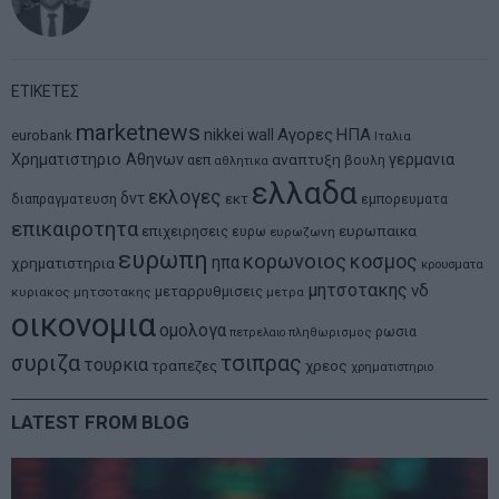
ΕΤΙΚΕΤΕΣ
marketnews
Αγορες
ΗΠΑ
nikkei
wall
eurobank
Ιταλια
Χρηματιστηριο Αθηνων
αναπτυξη
γερμανια
αεπ
βουλη
αθλητικα
ελλαδα
εκλογες
δντ
εκτ
διαπραγματευση
εμπορευματα
επικαιροτητα
ευρωπαικα
επιχειρησεις
ευρω
ευρωζωνη
ευρωπη
κορωνοιος
κοσμος
ηπα
χρηματιστηρια
κρουσματα
μητσοτακης
νδ
μεταρρυθμισεις
κυριακος μητσοτακης
μετρα
οικονομια
ομολογα
ρωσια
πετρελαιο
πληθωρισμος
συριζα
τσιπρας
τουρκια
τραπεζες
χρεος
χρηματιστηριο
LATEST FROM BLOG