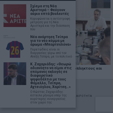
Σχίσμα στη Νέα
Αριστερά – Φεύγουν
αύριο επτά βουλευτές
Κορυφώνεται η αντίστροφη
μέτρηση για τη Νέα
Αριστερά και την διάσπαση
που
Νέα ανάρτηση Τσίπρα
για το νέο κόμμα με
άρωμα «Μπαρτσελόνα»
Πυρετώδεις είναι οι
διεργασίες γύρω από τον
Αλέξη Τσίπρα, με το πολιτικό
Κ. Ζαχαριάδης: «Θεωρώ
αδιανόητο να είμαι στις
Δυτική Αττική: Άμεση στήριξη σε πυρόπληκτους και
επόμενες εκλογές σε
επιχειρήσεις
διαφορετικό
ψηφοδέλτιο με τους
Φάμελλο, Τσίπρα,
©
2026
- marketnews.gr - All Rights Reserved
Αχτσιόγλου, Χαρίτση…»
Ο Κώστας Ζαχαριάδης
έστειλε μήνυμα υπέρ της
ΑΡΧΙΚΗ
ΟΙΚΟΝΟΜΙΑ
ΠΟΛΙΤΙΚΗ
ΑΓΟΡΕΣ
ΕΠΙΚΑΙΡΟΤΗΤΑ
ευρύτερης συνεργασίας
AUTOMOTO
LIFESTYLE
στον χώρο της