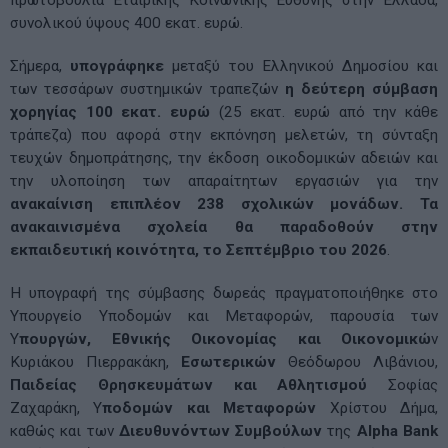
πρωτοβουλία Εταιρικής Κοινωνικής Ευθύνης στην Ελλάδα,
συνολικού ύψους 400 εκατ. ευρώ.
Σήμερα,
υπογράφηκε
μεταξύ του Ελληνικού Δημοσίου και
των τεσσάρων συστημικών τραπεζών
η δεύτερη σύμβαση
χορηγίας
100 εκατ. ευρώ
(25 εκατ. ευρώ από την κάθε
τράπεζα) που αφορά στην εκπόνηση μελετών, τη σύνταξη
τευχών δημοπράτησης, την έκδοση οικοδομικών αδειών και
την υλοποίηση των απαραίτητων εργασιών για την
ανακαίνιση επιπλέον 238 σχολικών μονάδων. Τα
ανακαινισμένα σχολεία θα παραδοθούν στην
εκπαιδευτική κοινότητα, το Σεπτέμβριο του 2026
.
Η υπογραφή της σύμβασης δωρεάς πραγματοποιήθηκε στο
Υπουργείο Υποδομών και Μεταφορών, παρουσία των
Υ
πουργών, Εθνικής Οικονομίας και Οικονομικώ
ν
Κυριάκου Πιερρακάκη,
Εσωτερικών
Θεόδωρου Λιβάνιου,
Παιδείας Θρησκευμάτων και Αθλητισμού
Σοφίας
Ζαχαράκη, Υ
ποδομών και Μεταφορών
Χρίστου Δήμα,
καθώς και των
Διευθυνόντων Συμβούλων
της
Alpha
Bank