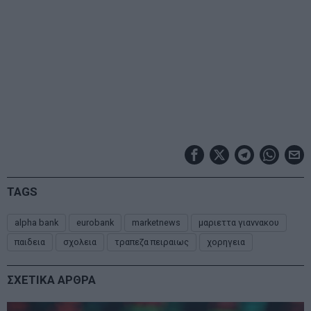
TAGS
alpha bank
eurobank
marketnews
μαριεττα γιαννακου
παιδεια
σχολεια
τραπεζα πειραιως
χορηγεια
ΣΧΕΤΙΚΑ ΑΡΘΡΑ