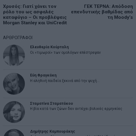
Πλοήγηση
Previous
Χρυσός: Γιατί χάνει τον
ΓΕΚ ΤΕΡΝΑ: Απόδοση
N
άρθρων
ρόλο του ως ασφαλές
επενδυτικής βαθμίδας από
post:
p
καταφύγιο – Οι προβλέψεις
τη Moody’s
Morgan Stanley και UniCredit
ΑΡΘΡΟΓΡΑΦΟΙ
Ελευθερία Κούρταλη
Οι «τιμωροί» των ομολόγων επέστρεψαν
Εύη Φραγκάκη
Η αληθινή παιδεία ξεκινά από την ψυχή…
Σταματίνα Σταματάκου
Η βία κατά των ζώων δεν αντέχει βολικές ερμηνείες
Δημήτρης Καμπουράκης