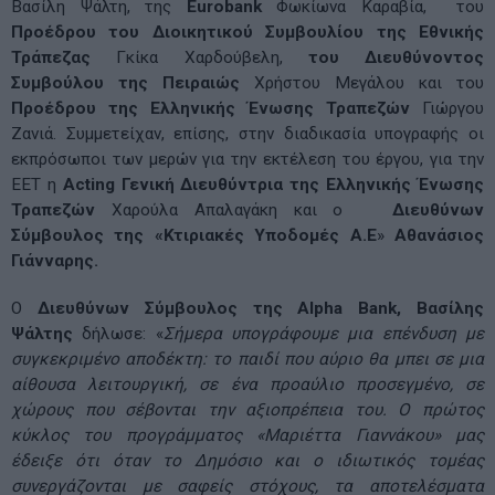
Βασίλη Ψάλτη, της
Eurobank
Φωκίωνα Καραβία, του
Προέδρου του Διοικητικού Συμβουλίου της Εθνικής
Τράπεζας
Γκίκα Χαρδούβελη,
του Διευθύνοντος
Συμβούλου της
Πειραιώς
Χρήστου Μεγάλου και του
Προέδρου της Ελληνικής Ένωσης Τραπεζών
Γιώργου
Ζανιά. Συμμετείχαν, επίσης, στην διαδικασία υπογραφής οι
εκπρόσωποι των μερών για την εκτέλεση του έργου, για την
ΕΕΤ η
Acting Γενική Διευθύντρια της Ελληνικής Ένωσης
Τραπεζών
Χαρούλα Απαλαγάκη και ο
Διευθύνων
Σύμβουλος της «Κτιριακές Υποδομές Α.Ε
»
Αθανάσιος
Γιάνναρης.
O
Διευθύνων Σύμβουλος της
Alpha
Bank, Βασίλης
Ψάλτης
δήλωσε: «
Σήμερα υπογράφουμε μια επένδυση με
συγκεκριμένο αποδέκτη: το παιδί που αύριο θα μπει σε μια
αίθουσα λειτουργική, σε ένα προαύλιο προσεγμένο, σε
χώρους που σέβονται την αξιοπρέπεια του. Ο πρώτος
κύκλος του προγράμματος «Μαριέττα Γιαννάκου» μας
έδειξε ότι όταν το Δημόσιο και ο ιδιωτικός τομέας
συνεργάζονται με σαφείς στόχους, τα αποτελέσματα