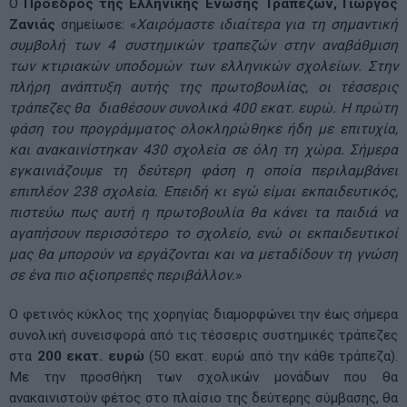
Ο
Πρόεδρος της Ελληνικής Ένωσης Τραπεζών, Γιώργος
Ζανιάς
σημείωσε: «
Χαιρόμαστε ιδιαίτερα για τη σημαντική
συμβολή των 4 συστημικών τραπεζών στην αναβάθμιση
των κτιριακών υποδομών των ελληνικών σχολείων. Στην
πλήρη ανάπτυξη αυτής της πρωτοβουλίας, οι τέσσερις
τράπεζες θα διαθέσουν συνολικά 400 εκατ. ευρώ. Η πρώτη
φάση του προγράμματος ολοκληρώθηκε ήδη με επιτυχία,
και ανακαινίστηκαν 430 σχολεία σε όλη τη χώρα. Σήμερα
εγκαινιάζουμε τη δεύτερη φάση η οποία περιλαμβάνει
επιπλέον 238 σχολεία. Επειδή κι εγώ είμαι εκπαιδευτικός,
πιστεύω πως αυτή η πρωτοβουλία θα κάνει τα παιδιά να
αγαπήσουν περισσότερο το σχολείο, ενώ οι εκπαιδευτικοί
μας θα μπορούν να εργάζονται και να μεταδίδουν τη γνώση
σε ένα πιο αξιοπρεπές περιβάλλον.
»
Ο φετινός κύκλος της χορηγίας διαμορφώνει την έως σήμερα
συνολική συνεισφορά από τις τέσσερις συστημικές τράπεζες
στα
200 εκατ. ευρώ
(50 εκατ. ευρώ από την κάθε τράπεζα).
Με την προσθήκη των σχολικών μονάδων που θα
ανακαινιστούν φέτος στο πλαίσιο της δεύτερης σύμβασης, θα