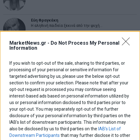
Εύη Φραγκάκη
Η αληθινή παιδεία ξεκινά από την ψυχή…
MarketNews.gr -
Do Not Process My Personal
Information
Σταματίνα Σταματάκου
Η βία κατά των ζώων δεν αντέχει βολικές ερμηνείες
If you wish to opt-out of the sale, sharing to third parties, or
processing of your personal or sensitive information for
targeted advertising by us, please use the below opt-out
Δημήτρης Καμπουράκης
section to confirm your selection. Please note that after your
Από την αποθέωση στην καταγγελία: Η Ελλάδα πάντα
ψάχνει τον επόμενο Μεσσία
opt-out request is processed you may continue seeing
interest-based ads based on personal information utilized by
us or personal information disclosed to third parties prior to
Νικόλαος Φουρτζής
your opt-out. You may separately opt-out of the further
MIT Sloan: Οι AI-driven επιχειρήσεις διαμορφώνουν το νέο
disclosure of your personal information by third parties on the
μοντέλο επιχειρηματικότητας
IAB’s list of downstream participants. This information may
also be disclosed by us to third parties on the
IAB’s List of
Downstream Participants
that may further disclose it to other
Θανάσης Κρητικός