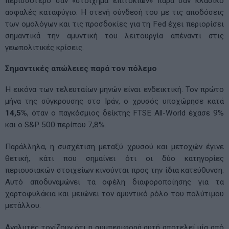
περισσότερο σαν «στοίχημα επιτοκίων» παρά σαν κλασικό
ασφαλές καταφύγιο. Η στενή σύνδεσή του με τις αποδόσεις
των ομολόγων και τις προσδοκίες για τη Fed έχει περιορίσει
σημαντικά την αμυντική του λειτουργία απέναντι στις
γεωπολιτικές κρίσεις.
Σημαντικές απώλειες παρά τον πόλεμο
Η εικόνα των τελευταίων μηνών είναι ενδεικτική. Τον πρώτο
μήνα της σύγκρουσης στο Ιράν, ο χρυσός υποχώρησε κατά
14,5%
, όταν ο παγκόσμιος δείκτης FTSE All-World έχασε 9%
και ο S&P 500 περίπου 7,8%.
Παράλληλα, η συσχέτιση μεταξύ χρυσού και μετοχών έγινε
θετική, κάτι που σημαίνει ότι οι δύο κατηγορίες
περιουσιακών στοιχείων κινούνται προς την ίδια κατεύθυνση.
Αυτό αποδυναμώνει τα οφέλη διαφοροποίησης για τα
χαρτοφυλάκια και μειώνει τον αμυντικό ρόλο του πολύτιμου
μετάλλου.
Αναλυτές τονίζουν ότι η συμπεριφορά αυτή αποτελεί μία από