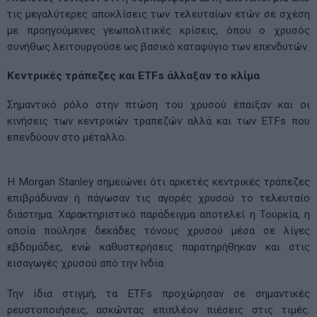
τις μεγαλύτερες αποκλίσεις των τελευταίων ετών σε σχέση
με προηγούμενες γεωπολιτικές κρίσεις, όπου ο χρυσός
συνήθως λειτουργούσε ως βασικό καταφύγιο των επενδυτών.
Κεντρικές τράπεζες και ETFs άλλαξαν το κλίμα
Σημαντικό ρόλο στην πτώση του χρυσού έπαιξαν και οι
κινήσεις των κεντρικών τραπεζών αλλά και των ETFs που
επενδύουν στο μέταλλο.
Η Morgan Stanley σημειώνει ότι αρκετές κεντρικές τράπεζες
επιβράδυναν ή πάγωσαν τις αγορές χρυσού το τελευταίο
διάστημα. Χαρακτηριστικό παράδειγμα αποτελεί η Τουρκία, η
οποία πούλησε δεκάδες τόνους χρυσού μέσα σε λίγες
εβδομάδες, ενώ καθυστερήσεις παρατηρήθηκαν και στις
εισαγωγές χρυσού από την Ινδία.
Την ίδια στιγμή, τα ETFs προχώρησαν σε σημαντικές
ρευστοποιήσεις, ασκώντας επιπλέον πιέσεις στις τιμές.