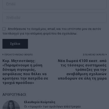
Αποθήκευσε το όνομά μου, email, και τον ιστότοπο μου σε αυτόν
τον πλοηγό για την επόμενη φορά που θα σχολιάσω.
Πλοήγηση
ΠΡΟΗΓΟΥΜΕΝΟ ΑΡΘΡΟ
ΕΠΟΜΕΝΟ ΑΡΘΡΟ
Previous
Κυρ. Μητσοτάκης:
Νέα δωρεά €100 εκατ. από
N
άρθρων
«Παραμένουμε η μόνη
τις τέσσερις συστημικές
post:
p
δύναμη σιγουριάς,
τράπεζες για την
ασφάλειας που θέλει να
αναβάθμιση σχολικών
κρατήσει την πατρίδα σε
υποδομών σε όλη τη χώρα
τροχιά προόδου»
ΑΡΘΡΟΓΡΑΦΟΙ
Ελευθερία Κούρταλη
Οι «τιμωροί» των ομολόγων επέστρεψαν