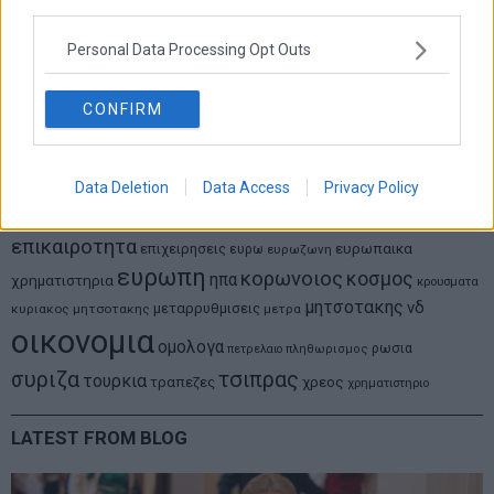
third parties.
Στις 11/12 το πρώτο ευρωπαϊκό ντέρμπι «αιωνίων»
Personal Data Processing Opt Outs
CONFIRM
ΕΤΙΚΕΤΕΣ
marketnews
Αγορες
ΗΠΑ
nikkei
wall
eurobank
Ιταλια
Χρηματιστηριο Αθηνων
αναπτυξη
γερμανια
αεπ
βουλη
αθλητικα
Data Deletion
Data Access
Privacy Policy
ελλαδα
εκλογες
δντ
εκτ
διαπραγματευση
εμπορευματα
επικαιροτητα
ευρωπαικα
επιχειρησεις
ευρω
ευρωζωνη
ευρωπη
κορωνοιος
κοσμος
ηπα
χρηματιστηρια
κρουσματα
μητσοτακης
νδ
μεταρρυθμισεις
κυριακος μητσοτακης
μετρα
οικονομια
ομολογα
ρωσια
πετρελαιο
πληθωρισμος
συριζα
τσιπρας
τουρκια
τραπεζες
χρεος
χρηματιστηριο
LATEST FROM BLOG