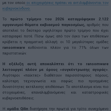
με τον οποίο
οι επιχειρήσεις πρέπει να αντιλαμβάνονται τον
κυβερνοκίνδυνο.
Το
πρώτο τρίμηνο του 2026 καταγράφηκαν 2.122
οργανισμοί-θύματα εκβιασμού παγκοσμίως,
αριθμός που
αποτελεί το δεύτερο υψηλότερο πρώτο τρίμηνο που έχει
καταγραφεί ποτέ. Πίσω όμως από τον όγκο των επιθέσεων
κρύβεται η πραγματική αλλαγή: οι 10 μεγαλύτερες ομάδες
ransomware
ευθύνονται πλέον για το 71% όλων των
περιστατικών.
Η εξέλιξη αυτή αποκαλύπτει ότι το ransomware
λειτουργεί πλέον με όρους «συγκέντρωσης αγοράς»
.
Λιγότεροι «παίκτες» διαθέτουν περισσότερους πόρους,
καλύτερη τεχνογνωσία και σαφώς πιο προηγμένες
δυνατότητες εκτέλεσης επιθέσεων. Το αποτέλεσμα είναι πιο
στοχευμένες, επαναλαμβανόμενες και καταστροφικές
κυβερνοεπιθέσεις.
Η
ομάδα Qilin
διατήρησε την πρωτιά για τρίτο συνεχόμενο