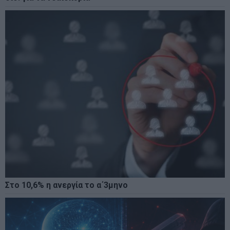
Στο 10,6% η ανεργία το α΄3μηνο