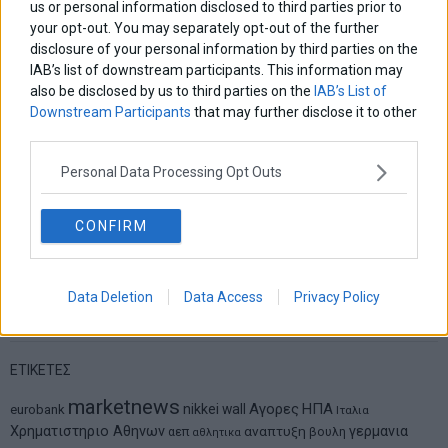
us or personal information disclosed to third parties prior to
your opt-out. You may separately opt-out of the further
disclosure of your personal information by third parties on the
IAB’s list of downstream participants. This information may
Δημήτρης Καμπουράκης
Από την αποθέωση στην καταγγελία: Η Ελλάδα πάντα
also be disclosed by us to third parties on the
IAB’s List of
ψάχνει τον επόμενο Μεσσία
Downstream Participants
that may further disclose it to other
third parties.
Νικόλαος Φουρτζής
Personal Data Processing Opt Outs
MIT Sloan: Οι AI-driven επιχειρήσεις διαμορφώνουν το νέο
μοντέλο επιχειρηματικότητας
CONFIRM
Θανάσης Κρητικός
Στις 11/12 το πρώτο ευρωπαϊκό ντέρμπι «αιωνίων»
Data Deletion
Data Access
Privacy Policy
ΕΤΙΚΕΤΕΣ
marketnews
Αγορες
ΗΠΑ
nikkei
wall
eurobank
Ιταλια
Χρηματιστηριο Αθηνων
αναπτυξη
γερμανια
αεπ
βουλη
αθλητικα