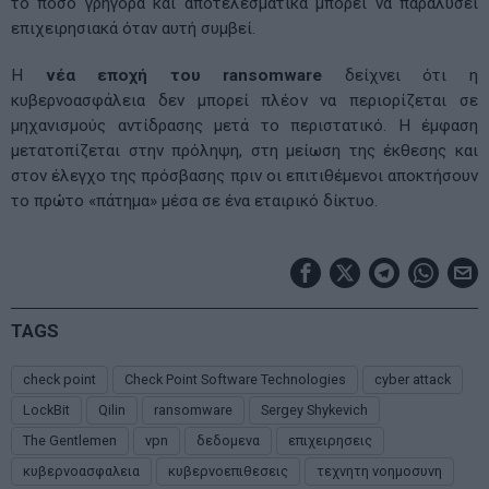
το πόσο γρήγορα και αποτελεσματικά μπορεί να παραλύσει
επιχειρησιακά όταν αυτή συμβεί.
Η
νέα εποχή του ransomware
δείχνει ότι η
κυβερνοασφάλεια δεν μπορεί πλέον να περιορίζεται σε
μηχανισμούς αντίδρασης μετά το περιστατικό. Η έμφαση
μετατοπίζεται στην πρόληψη, στη μείωση της έκθεσης και
στον έλεγχο της πρόσβασης πριν οι επιτιθέμενοι αποκτήσουν
το πρώτο «πάτημα» μέσα σε ένα εταιρικό δίκτυο.
TAGS
check point
Check Point Software Technologies
cyber attack
LockBit
Qilin
ransomware
Sergey Shykevich
The Gentlemen
vpn
δεδομενα
επιχειρησεις
κυβερνοασφαλεια
κυβερνοεπιθεσεις
τεχνητη νοημοσυνη