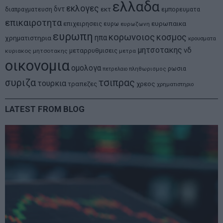
ελλαδα
εκλογες
δντ
εκτ
διαπραγματευση
εμπορευματα
επικαιροτητα
ευρωπαικα
επιχειρησεις
ευρω
ευρωζωνη
ευρωπη
κορωνοιος
κοσμος
ηπα
χρηματιστηρια
κρουσματα
μητσοτακης
νδ
μεταρρυθμισεις
κυριακος μητσοτακης
μετρα
οικονομια
ομολογα
ρωσια
πετρελαιο
πληθωρισμος
συριζα
τσιπρας
τουρκια
τραπεζες
χρεος
χρηματιστηριο
LATEST FROM BLOG