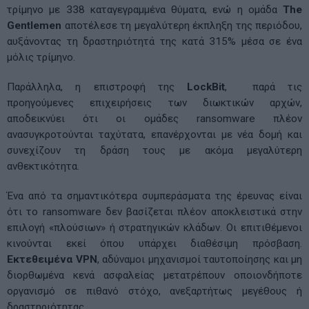
τρίμηνο με 338 καταγεγραμμένα θύματα, ενώ η ομάδα
The
Gentlemen
αποτέλεσε τη μεγαλύτερη έκπληξη της περιόδου,
αυξάνοντας τη δραστηριότητά της κατά 315% μέσα σε ένα
μόλις τρίμηνο.
Παράλληλα, η επιστροφή της
LockBit
, παρά τις
προηγούμενες επιχειρήσεις των διωκτικών αρχών,
αποδεικνύει ότι οι ομάδες ransomware πλέον
ανασυγκροτούνται ταχύτατα, επανέρχονται με νέα δομή και
συνεχίζουν τη δράση τους με ακόμα μεγαλύτερη
ανθεκτικότητα.
Ένα από τα σημαντικότερα συμπεράσματα της έρευνας είναι
ότι το ransomware δεν βασίζεται πλέον αποκλειστικά στην
επιλογή «πλούσιων» ή στρατηγικών κλάδων. Οι επιτιθέμενοι
κινούνται εκεί όπου υπάρχει διαθέσιμη πρόσβαση.
Εκτεθειμένα VPN
, αδύναμοι μηχανισμοί ταυτοποίησης και μη
διορθωμένα κενά ασφαλείας μετατρέπουν οποιονδήποτε
οργανισμό σε πιθανό στόχο, ανεξαρτήτως μεγέθους ή
δραστηριότητας.