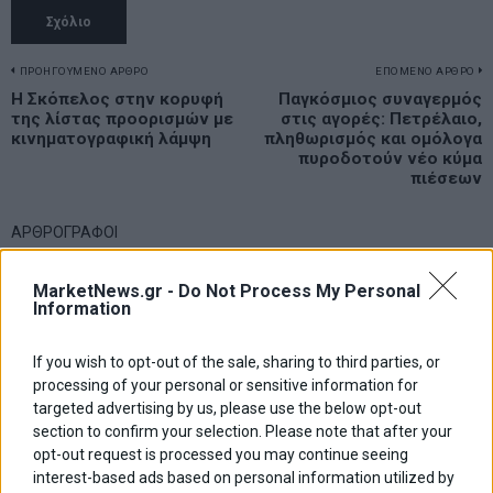
Πλοήγηση
ΠΡΟΗΓΟΥΜΕΝΟ ΑΡΘΡΟ
ΕΠΟΜΕΝΟ ΑΡΘΡΟ
Previous
Η Σκόπελος στην κορυφή
Παγκόσμιος συναγερμός
N
άρθρων
της λίστας προορισμών με
στις αγορές: Πετρέλαιο,
post:
p
κινηματογραφική λάμψη
πληθωρισμός και ομόλογα
πυροδοτούν νέο κύμα
πιέσεων
ΑΡΘΡΟΓΡΑΦΟΙ
Ελευθερία Κούρταλη
Οι «τιμωροί» των ομολόγων επέστρεψαν
MarketNews.gr -
Do Not Process My Personal
Information
If you wish to opt-out of the sale, sharing to third parties, or
Εύη Φραγκάκη
processing of your personal or sensitive information for
Η αληθινή παιδεία ξεκινά από την ψυχή…
targeted advertising by us, please use the below opt-out
section to confirm your selection. Please note that after your
opt-out request is processed you may continue seeing
Σταματίνα Σταματάκου
interest-based ads based on personal information utilized by
Η βία κατά των ζώων δεν αντέχει βολικές ερμηνείες