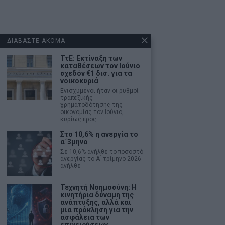
ΔΙΑΒΑΣΤΕ ΑΚΟΜΑ
ΤτΕ: Εκτίναξη των
καταθέσεων τον Ιούνιο
σχεδόν €1 δισ. για τα
νοικοκυριά
Ενισχυμένοι ήταν οι ρυθμοί
τραπεζικής
χρηματοδότησης της
οικονομίας τον Ιούνιο,
κυρίως προς
Στο 10,6% η ανεργία το
α΄3μηνο
Σε 10,6% ανήλθε το ποσοστό
ανεργίας το Α ́ τρίμηνο 2026
ανήλθε
Τεχνητή Νοημοσύνη: Η
κινητήρια δύναμη της
ανάπτυξης, αλλά και
μια πρόκληση για την
ασφάλεια των