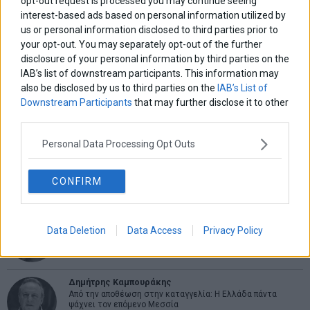
opt-out request is processed you may continue seeing
άρθρων
Λιγότερες ομάδες,
στους λογαριασμούς τους
post:
p
interest-based ads based on personal information utilized by
μεγαλύτερος κίνδυνος για
έως τις 22 Μαΐου
us or personal information disclosed to third parties prior to
τις επιχειρήσεις
your opt-out. You may separately opt-out of the further
disclosure of your personal information by third parties on the
ΑΡΘΡΟΓΡΑΦΟΙ
IAB’s list of downstream participants. This information may
also be disclosed by us to third parties on the
IAB’s List of
Ελευθερία Κούρταλη
Downstream Participants
that may further disclose it to other
Οι «τιμωροί» των ομολόγων επέστρεψαν
third parties.
Personal Data Processing Opt Outs
Εύη Φραγκάκη
Η αληθινή παιδεία ξεκινά από την ψυχή…
CONFIRM
Σταματίνα Σταματάκου
Data Deletion
Data Access
Privacy Policy
Η βία κατά των ζώων δεν αντέχει βολικές ερμηνείες
Δημήτρης Καμπουράκης
Από την αποθέωση στην καταγγελία: Η Ελλάδα πάντα
ψάχνει τον επόμενο Μεσσία