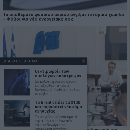
Τα αποθέματα φυσικού αερίου άγγιξαν ιστορικό χαμηλό
– Φόβοι για νέο ενεργειακό σοκ
ΔΙΑΒΑΣΤΕ ΑΚΟΜΑ
Οι «τιμωροί» των
ομολόγων επέστρεψαν
Σε πολυετή υψηλά έχουν
εκτοξευθεί τα κόστη
δανεισμού διεθνώς, καθώς
οι φόβοι
Το Brent σπάει τα $100
και πυροδοτεί νέο κύμα
ανησυχίας
Το πετρέλαιο Brent κρατά
την τιμή του πάνω από
τα 100 δολάρια το
Δυτική Αττική: Άμεση στήριξη σε πυρόπληκτους και
βαρέλι και εντείνει