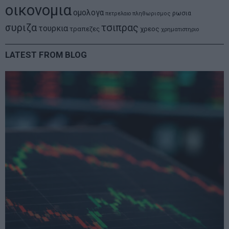
οικονομια
ομολογα
ρωσια
πετρελαιο
πληθωρισμος
συριζα
τσιπρας
τουρκια
τραπεζες
χρεος
χρηματιστηριο
LATEST FROM BLOG