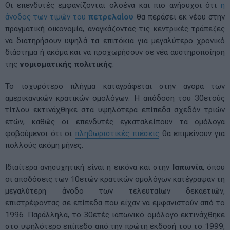
Οι επενδυτές εμφανίζονται ολοένα και πιο ανήσυχοι ότι
η
άνοδος των τιμών του
πετρελαίου
θα περάσει εκ νέου στην
πραγματική οικονομία, αναγκάζοντας τις κεντρικές τράπεζες
να διατηρήσουν υψηλά τα επιτόκια για μεγαλύτερο χρονικό
διάστημα ή ακόμα και να προχωρήσουν σε νέα αυστηροποίηση
της
νομισματικής πολιτικής
.
Το ισχυρότερο πλήγμα καταγράφεται στην αγορά των
αμερικανικών κρατικών ομολόγων. Η απόδοση του 30ετούς
τίτλου εκτινάχθηκε στα υψηλότερα επίπεδα σχεδόν τριών
ετών, καθώς οι επενδυτές εγκαταλείπουν τα ομόλογα
φοβούμενοι ότι οι
πληθωριστικές πιέσεις
θα επιμείνουν για
πολλούς ακόμη μήνες.
Ιδιαίτερα ανησυχητική είναι η εικόνα και στην
Ιαπωνία
, όπου
οι αποδόσεις των 10ετών κρατικών ομολόγων κατέγραψαν τη
μεγαλύτερη άνοδο των τελευταίων δεκαετιών,
επιστρέφοντας σε επίπεδα που είχαν να εμφανιστούν από το
1996. Παράλληλα, το 30ετές ιαπωνικό ομόλογο εκτινάχθηκε
στο υψηλότερο επίπεδο από την πρώτη έκδοσή του το 1999,