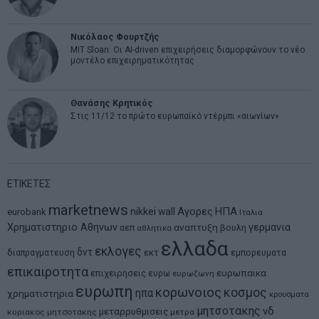
Νικόλαος Φουρτζής
MIT Sloan: Οι AI-driven επιχειρήσεις διαμορφώνουν το νέο
μοντέλο επιχειρηματικότητας
Θανάσης Κρητικός
Στις 11/12 το πρώτο ευρωπαϊκό ντέρμπι «αιωνίων»
ΕΤΙΚΕΤΕΣ
marketnews
Αγορες
ΗΠΑ
nikkei
wall
eurobank
Ιταλια
Χρηματιστηριο Αθηνων
αναπτυξη
γερμανια
αεπ
βουλη
αθλητικα
ελλαδα
εκλογες
δντ
εκτ
διαπραγματευση
εμπορευματα
επικαιροτητα
ευρωπαικα
επιχειρησεις
ευρω
ευρωζωνη
ευρωπη
κορωνοιος
κοσμος
ηπα
χρηματιστηρια
κρουσματα
μητσοτακης
νδ
μεταρρυθμισεις
κυριακος μητσοτακης
μετρα