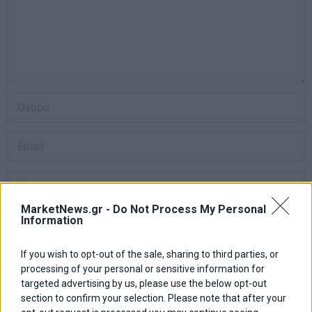
MarketNews.gr -
Do Not Process My Personal
Αποθήκευσε το όνομά μου, email, και τον ιστότοπο μου σε αυτόν
Information
τον πλοηγό για την επόμενη φορά που θα σχολιάσω.
If you wish to opt-out of the sale, sharing to third parties, or
processing of your personal or sensitive information for
targeted advertising by us, please use the below opt-out
Πλοήγηση
ΠΡΟΗΓΟΥΜΕΝΟ ΑΡΘΡΟ
ΕΠΟΜΕΝΟ ΑΡΘΡΟ
section to confirm your selection. Please note that after your
Previous
Νέα εποχή ransomware:
Ποιοι θα δουν χρήματα
N