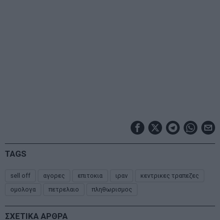
TAGS
sell off
αγορες
επιτοκια
ιραν
κεντρικες τραπεζες
ομολογα
πετρελαιο
πληθωρισμος
ΣΧΕΤΙΚΑ ΑΡΘΡΑ