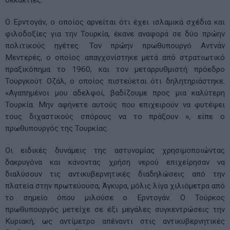
Ο Ερντογάν, ο οποίος αρνείται ότι έχει ισλαμικά σχέδια και
φιλοδοξίες για την Τουρκία, έκανε αναφορά σε δύο πρώην
πολιτικούς ηγέτες. Τον πρώην πρωθυπουργό Αντνάν
Μεντερές, ο οποίος απαγχονίστηκε μετά από στρατιωτικό
πραξικόπημα το 1960, και τον μεταρρυθμιστή πρόεδρο
Τουργκούτ Οζάλ, ο οποίος πιστεύεται ότι δηλητηριάστηκε.
«Αγαπημένοι μου αδελφοί, βαδίζουμε προς μια καλύτερη
Τουρκία. Μην αφήνετε αυτούς που επιχειρούν να φυτέψει
τους διχαστικούς σπόρους να το πράξουν », είπε ο
πρωθυπουργός της Τουρκίας.
Οι ειδικές δυνάμεις της αστυνομίας χρησιμοποιώντας
δακρυγόνα και κάνοντας χρήση νερού επιχείρησαν να
διαλύσουν τις αντικυβερνητικές διαδηλώσεις από την
πλατεία στην πρωτεύουσα, Άγκυρα, μόλις λίγα χιλιόμετρα από
το σημείο όπου μιλούσε ο Ερντογάν. Ο Τούρκος
πρωθυπουργός μετείχε σε έξι μεγάλες συγκεντρώσεις την
Κυριακή, ως αντίμετρο απέναντι στις αντικυβερνητικές