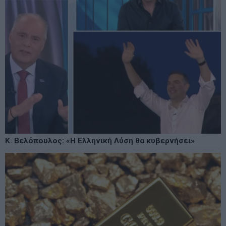
Κ. Βελόπουλος: «Η Ελληνική Λύση θα κυβερνήσει»