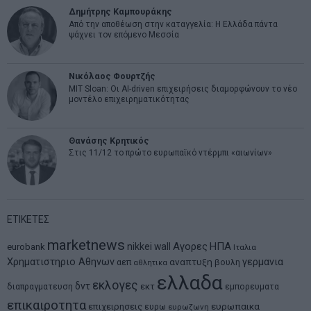
Δημήτρης Καμπουράκης
Από την αποθέωση στην καταγγελία: Η Ελλάδα πάντα
ψάχνει τον επόμενο Μεσσία
Νικόλαος Φουρτζής
MIT Sloan: Οι AI-driven επιχειρήσεις διαμορφώνουν το νέο
μοντέλο επιχειρηματικότητας
Θανάσης Κρητικός
Στις 11/12 το πρώτο ευρωπαϊκό ντέρμπι «αιωνίων»
ΕΤΙΚΕΤΕΣ
marketnews
Αγορες
ΗΠΑ
nikkei
wall
eurobank
Ιταλια
Χρηματιστηριο Αθηνων
αναπτυξη
γερμανια
αεπ
βουλη
αθλητικα
ελλαδα
εκλογες
δντ
εκτ
διαπραγματευση
εμπορευματα
επικαιροτητα
ευρωπαικα
επιχειρησεις
ευρω
ευρωζωνη