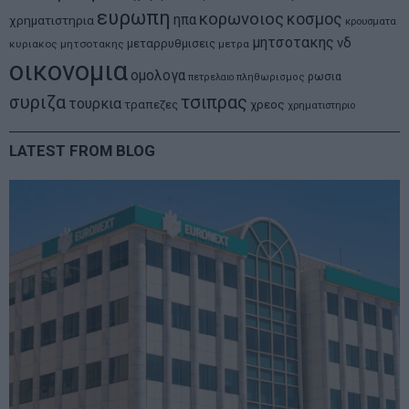
ευρωπη
κορωνοιος
κοσμος
ηπα
χρηματιστηρια
κρουσματα
μητσοτακης
νδ
μεταρρυθμισεις
κυριακος μητσοτακης
μετρα
οικονομια
ομολογα
ρωσια
πετρελαιο
πληθωρισμος
συριζα
τσιπρας
τουρκια
τραπεζες
χρεος
χρηματιστηριο
LATEST FROM BLOG