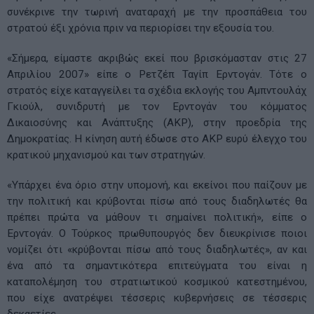
συνέκρινε την τωρινή αναταραχή με την προσπάθεια του
στρατού έξι χρόνια πριν να περιορίσει την εξουσία του.
«Σήμερα, είμαστε ακριβώς εκεί που βρισκόμασταν στις 27
Απριλίου 2007» είπε ο Ρετζέπ Ταγίπ Ερντογάν. Τότε ο
στρατός είχε καταγγείλει τα σχέδια εκλογής του Αμπντουλάχ
Γκιούλ, συνιδρυτή με τον Ερντογάν του κόμματος
Δικαιοσύνης και Ανάπτυξης (ΑΚP), στην προεδρία της
Δημοκρατίας. Η κίνηση αυτή έδωσε στο AKP ευρύ έλεγχο του
κρατικού μηχανισμού και των στρατηγών.
«Υπάρχει ένα όριο στην υπομονή, και εκείνοι που παίζουν με
την πολιτική και κρύβονται πίσω από τους διαδηλωτές θα
πρέπει πρώτα να μάθουν τι σημαίνει πολιτική», είπε ο
Ερντογάν. Ο Τούρκος πρωθυπουργός δεν διευκρίνισε ποιοι
νομίζει ότι «κρύβονται πίσω από τους διαδηλωτές», αν και
ένα από τα σημαντικότερα επιτεύγματα του είναι η
καταπολέμηση του στρατιωτικού κοσμικού κατεστημένου,
που είχε ανατρέψει τέσσερις κυβερνήσεις σε τέσσερις
δεκαετίες.