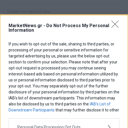
MarketNews.gr -
Do Not Process My Personal
Information
If you wish to opt-out of the sale, sharing to third parties, or
processing of your personal or sensitive information for
targeted advertising by us, please use the below opt-out
section to confirm your selection. Please note that after your
opt-out request is processed you may continue seeing
interest-based ads based on personal information utilized by
us or personal information disclosed to third parties prior to
your opt-out. You may separately opt-out of the further
disclosure of your personal information by third parties on the
IAB’s list of downstream participants. This information may
also be disclosed by us to third parties on the
IAB’s List of
Downstream Participants
that may further disclose it to other
Αποθήκευσε το όνομά μου, email, και τον ιστότοπο μου σε αυτόν
third parties.
τον πλοηγό για την επόμενη φορά που θα σχολιάσω.
Personal Data Processing Opt Outs