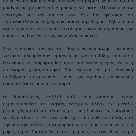
σε γυναίκες που φορούν μαντίλες και βεβηλώνουν τα τζαμιά
μπαίνοντας με μπουκάλια μπύρας σε αυτά. «Πιστεύω στον
Ερντογάν και την πορεία του. Δεν θα αφήσουμε σε
πλιατσικολόγους τη χώρα μας και τη σημαία μας», δήλωσε μια
νοικοκυρά η Ζεινέπ, κυματίζοντας μια τουρκική σημαία με την
εικόνα του Ερντογάν ζωγραφισμένη σε αυτήν.
Στο εμπορικό κέντρο της Κωνσταντινούπολης, δεκάδες
χιλιάδες πλημμύρισαν τη κεντρική πλατεία Ταξίμ, από όπου
ξεκίνησαν οι διαμαρτυρίες πριν από εννέα ημέρες, όταν η
αστυνομία χρησιμοποίησε βία ενάντια σε μια ειρηνική
διαδήλωση διαμαρτυρίας κατά των σχεδίων κατασκευής
εμπορικού κέντρου σε ένα πάρκο.
Οι διαδηλωτές, πολλοί από τους οποίους έχουν
στρατοπεδεύσει σε σκηνές, ελέγχουν πλέον ένα μεγάλο
μέρος γύρω από την πλατεία, με τους δρόμους προσέγγισης
να είναι κλειστοί. Η αστυνομία έχει αποσυρθεί εντελώς από
την περιοχή, αλλά τα αστυνομικά οχήματα με την δυνατότητα
ρίψης νερού διατηρούνται εκεί μερικές εκατοντάδες μέτρα