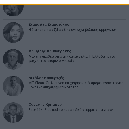
Η αληθινή παιδεία ξεκινά από την ψυχή…
Σταματίνα Σταματάκου
Η βία κατά των ζώων δεν αντέχει βολικές ερμηνείες
Δημήτρης Καμπουράκης
Από την αποθέωση στην καταγγελία: Η Ελλάδα πάντα
ψάχνει τον επόμενο Μεσσία
Νικόλαος Φουρτζής
MIT Sloan: Οι AI-driven επιχειρήσεις διαμορφώνουν το νέο
μοντέλο επιχειρηματικότητας
Θανάσης Κρητικός
Στις 11/12 το πρώτο ευρωπαϊκό ντέρμπι «αιωνίων»