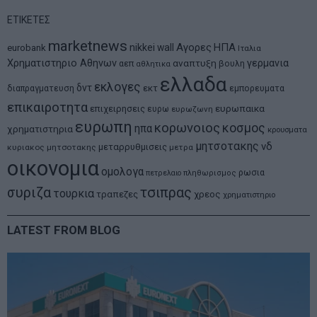
ΕΤΙΚΕΤΕΣ
marketnews
Αγορες
ΗΠΑ
nikkei
wall
eurobank
Ιταλια
Χρηματιστηριο Αθηνων
αναπτυξη
γερμανια
αεπ
βουλη
αθλητικα
ελλαδα
εκλογες
δντ
εκτ
διαπραγματευση
εμπορευματα
επικαιροτητα
ευρωπαικα
επιχειρησεις
ευρω
ευρωζωνη
ευρωπη
κορωνοιος
κοσμος
ηπα
χρηματιστηρια
κρουσματα
μητσοτακης
νδ
μεταρρυθμισεις
κυριακος μητσοτακης
μετρα
οικονομια
ομολογα
ρωσια
πετρελαιο
πληθωρισμος
συριζα
τσιπρας
τουρκια
τραπεζες
χρεος
χρηματιστηριο
LATEST FROM BLOG