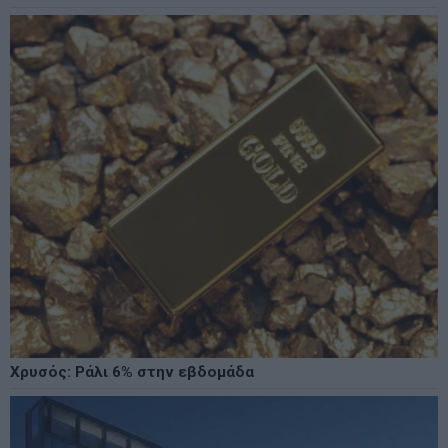
Χρυσός: Ράλι 6% στην εβδομάδα