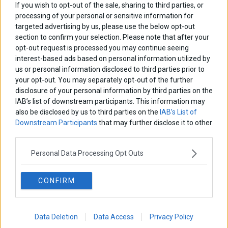
If you wish to opt-out of the sale, sharing to third parties, or
processing of your personal or sensitive information for
targeted advertising by us, please use the below opt-out
section to confirm your selection. Please note that after your
opt-out request is processed you may continue seeing
Αποθήκευσε το όνομά μου, email, και τον ιστότοπο μου σε αυτόν
interest-based ads based on personal information utilized by
τον πλοηγό για την επόμενη φορά που θα σχολιάσω.
us or personal information disclosed to third parties prior to
your opt-out. You may separately opt-out of the further
disclosure of your personal information by third parties on the
IAB’s list of downstream participants. This information may
Πλοήγηση
ΠΡΟΗΓΟΥΜΕΝΟ ΑΡΘΡΟ
ΕΠΟΜΕΝΟ ΑΡΘΡΟ
also be disclosed by us to third parties on the
IAB’s List of
Previous
Δημοσιεύθηκαν τα ονόματα
Moody΄s: To ΔΝΤ δεν
N
Downstream Participants
that may further disclose it to other
άρθρων
των 577 της Δημόσιας
προφυλάσσει μία χώρα από
post:
p
third parties.
Tηλεόρασης
την χρεοκοπία
Personal Data Processing Opt Outs
ΑΡΘΡΟΓΡΑΦΟΙ
Ελευθερία Κούρταλη
CONFIRM
Οι «τιμωροί» των ομολόγων επέστρεψαν
Data Deletion
Data Access
Privacy Policy
Εύη Φραγκάκη