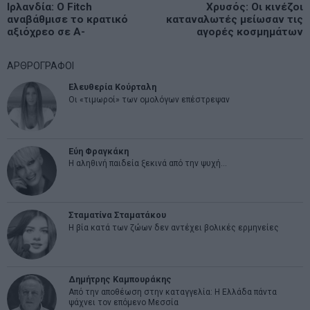
Previous
Ιρλανδία: Ο Fitch
Χρυσός: Οι κινέζοι
N
άρθρων
αναβάθμισε το κρατικό
καταναλωτές μείωσαν τις
post:
p
αξιόχρεο σε Α-
αγορές κοσμημάτων
ΑΡΘΡΟΓΡΑΦΟΙ
Ελευθερία Κούρταλη
Οι «τιμωροί» των ομολόγων επέστρεψαν
Εύη Φραγκάκη
Η αληθινή παιδεία ξεκινά από την ψυχή…
Σταματίνα Σταματάκου
Η βία κατά των ζώων δεν αντέχει βολικές ερμηνείες
Δημήτρης Καμπουράκης
Από την αποθέωση στην καταγγελία: Η Ελλάδα πάντα
ψάχνει τον επόμενο Μεσσία