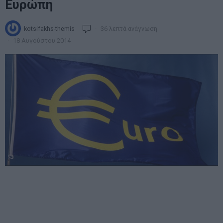
Ευρώπη
kotsifakhs-themis
36 λεπτά ανάγνωση
18 Αυγούστου 2014