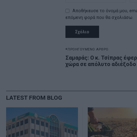
Αποθήκευσε το όνομά μου, emai
επόμενη φορά που θα σχολιάσω.
Πλοήγηση
ΠΡΟΗΓΟΥΜΕΝΟ ΑΡΘΡΟ
Previous
Σαμαράς: Ο κ. Τσίπρας έφερ
άρθρων
χώρα σε απόλυτο αδιέξοδο
post:
LATEST FROM BLOG