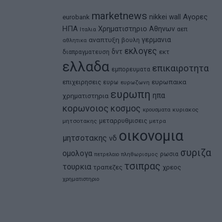
marketnews
Αγορες
nikkei
wall
eurobank
ΗΠΑ
Χρηματιστηριο Αθηνων
αεπ
Ιταλια
αναπτυξη
γερμανια
βουλη
αθλητικα
εκλογες
δντ
εκτ
διαπραγματευση
ελλαδα
επικαιροτητα
εμπορευματα
ευρωπαικα
επιχειρησεις
ευρω
ευρωζωνη
ευρωπη
ηπα
χρηματιστηρια
κορωνοιος
κοσμος
κρουσματα
κυριακος
μεταρρυθμισεις
μητσοτακης
μετρα
οικονομια
μητσοτακης
νδ
συριζα
ομολογα
ρωσια
πετρελαιο
πληθωρισμος
τσιπρας
τουρκια
τραπεζες
χρεος
χρηματιστηριο