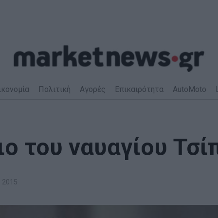
ικονομία
Πολιτική
Αγορές
Επικαιρότητα
AutoMoto
ο του ναυαγίου Τσί
 2015