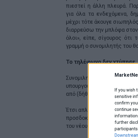
πιεστεί η άλλη πλευρά. Πα
για όλα τα ενδεχόμενα, δ
μέχρι τότε άκουγε σιωπηλός
διαρρεύσω την μπλόφα στον 
όλοι», είπε, σίγουρος ότι
γραμμή ο συνομιλητής του θα
Το τηλέφωνο δεν χτύπησε.
MarketNe
Συνομιλητές του πλέον ήτα
υπουργούς και στους οποίου
If you wish 
από (δήθεν) επαναστατικό.
sensitive in
confirm your
continue se
Έτσι απλά, μερικοί άνδρες σ
information 
προσδοκία μια εικονικής π
further disc
του νέου ελληνικού κράτους
participants
Downstream