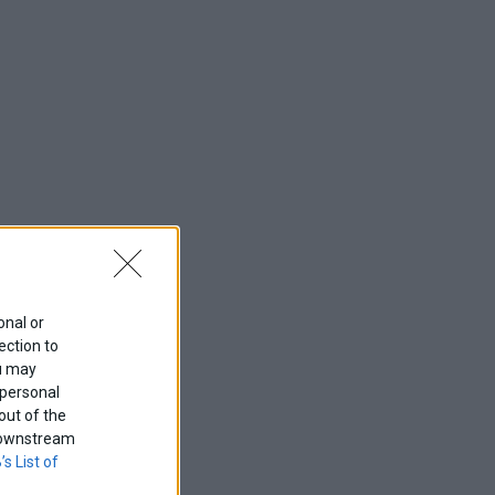
onal or
ection to
ou may
 personal
out of the
f downstream
’s List of