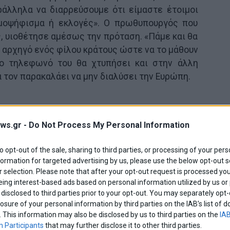
ράλληλα να διαρρεύσουμε ότι είμαστε έτοιμοι
ημοψήφισμα ή εκλογές». Ο πρωθυπουργός που
, υιοθέτησε αμέσως την πρόταση. «Πάμε και θα
αρχηγό ενός φίλου κράτους ώστε να το μάθουν
 το τηλεφωνό του θα χτυπήσει και στην άλλη
 τον παρακαλάει να μην διαλύσει την Ευρώπη.
ws.gr -
Do Not Process My Personal Information
ν όλα τα παιδιά του κόμματος που είχε κάνει
ς ντράπηκε να πει ότι θα κάνει κάτι λιγότερο
to opt-out of the sale, sharing to third parties, or processing of your pers
formation for targeted advertising by us, please use the below opt-out s
 selection. Please note that after your opt-out request is processed y
eing interest-based ads based on personal information utilized by us or
ε ενα δωμάτιο, μια χαμένη μπλόφα και πολύ από
disclosed to third parties prior to your opt-out. You may separately opt-
ραγματικότητας, φτάσαμε στην νέα καταστροφή
losure of your personal information by third parties on the IAB’s list o
…
. This information may also be disclosed by us to third parties on the
IAB
 Participants
that may further disclose it to other third parties.