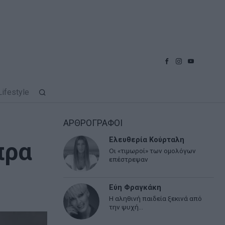
Lifestyle
ΑΡΘΡΟΓΡΑΦΟΙ
Ελευθερία Κούρταλη
πρα
Οι «τιμωροί» των ομολόγων
επέστρεψαν
Εύη Φραγκάκη
Η αληθινή παιδεία ξεκινά από
την ψυχή…