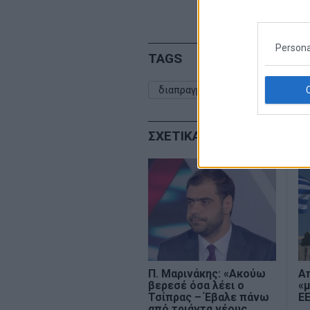
Persona
TAGS
διαπραγματευση
ελλαδα
ΣΧΕΤΙΚΑ ΑΡΘΡΑ
Π. Μαρινάκης: «Ακούω
Απ
βερεσέ όσα λέει ο
«
Τσίπρας – Έβαλε πάνω
Ε
από τριάντα νέους